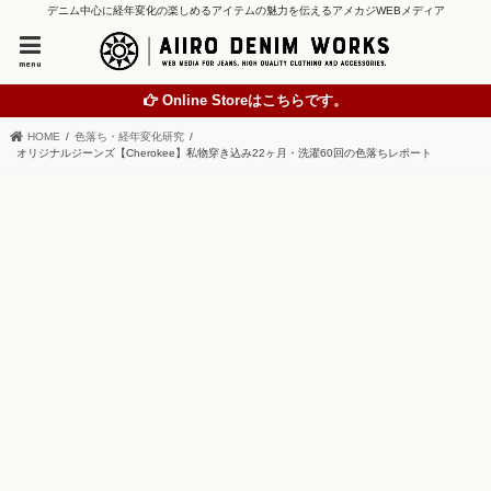
デニム中心に経年変化の楽しめるアイテムの魅力を伝えるアメカジWEBメディア
menu
Online Storeはこちらです。
HOME
色落ち・経年変化研究
オリジナルジーンズ【Cherokee】私物穿き込み22ヶ月・洗濯60回の色落ちレポート