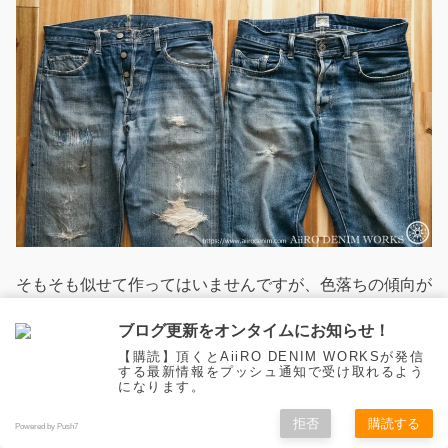
そもそも似せて作ってはいませんですが、色落ちの傾向が
なんだか似てるなと思い、私物のヴィンテージのビッグ
ブログ更新をオンタイムにお知らせ！
E（左）と並べて撮影。
【購読】頂くとAiiRO DENIM WORKSが発信
する最新情報をプッシュ通知で受け取れるよう
になります。
これからも必要に応じてリペアしながら、このビッグEく
らいまで穿きこみをしたいところです。
拒否
購読する
Powered by Push7