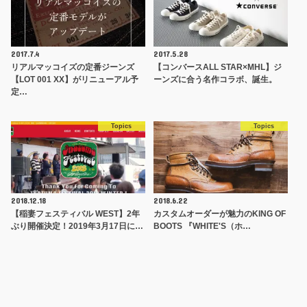
2017.7.4
2017.5.28
リアルマッコイズの定番ジーンズ
【コンバースALL STAR×MHL】ジ
【LOT 001 XX】がリニューアル予
ーンズに合う名作コラボ、誕生。
定…
Topics
Topics
2018.12.18
2018.6.22
【稲妻フェスティバル WEST】2年
カスタムオーダーが魅力のKING OF
ぶり開催決定！2019年3月17日に…
BOOTS 『WHITE'S（ホ…