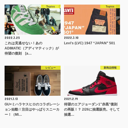
Topics
Topics
2022.3.25
2022.3.10
これは見逃せない！あの
Levi's (LVC) 1947 “JAPAN” 501
ADIMATIC（アディマティック）が
待望の復刻 [a…
レビュー
新商品情報
2021.3.13
2021.2.19
GU×ミハラヤスヒロのコラボレーシ
待望のエアジョーダン1"赤黒”復刻
ョン始動！注目はやっぱりスニーカ
の再販！？ 2/26に抽選販売。そして
ー！（MI…
抽選…