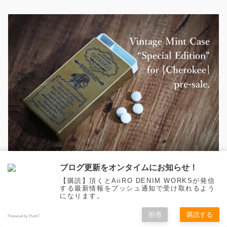
ブログ更新をオンタイムにお知らせ！
【購読】頂くとAiiRO DENIM WORKSが発信
する最新情報をプッシュ通知で受け取れるよう
【AiiRO DENIMのメルマガに登録】
になります。
拒否
購読する
Powered by Push7