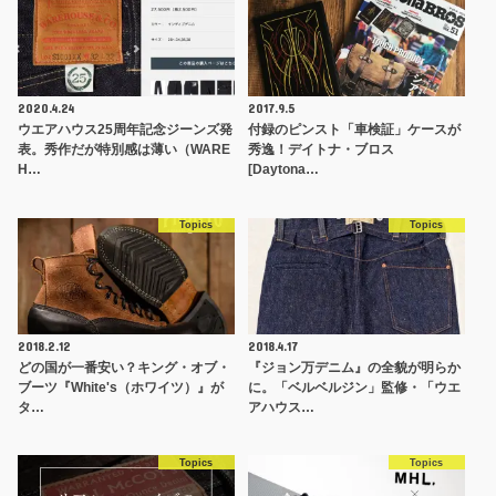
2020.4.24
2017.9.5
ウエアハウス25周年記念ジーンズ発
付録のピンスト「車検証」ケースが
表。秀作だが特別感は薄い（WARE
秀逸！デイトナ・ブロス
H…
[Daytona…
Topics
Topics
2018.2.12
2018.4.17
どの国が一番安い？キング・オブ・
『ジョン万デニム』の全貌が明らか
ブーツ『White's（ホワイツ）』が
に。「ベルベルジン」監修・「ウエ
タ…
アハウス…
Topics
Topics