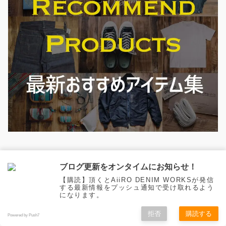
ブログ更新をオンタイムにお知らせ！
【購読】頂くとAiiRO DENIM WORKSが発信
する最新情報をプッシュ通知で受け取れるよう
になります。
拒否
購読する
Powered by Push7