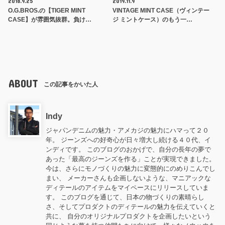
2018.9.25
2019.11.9
O.G.BROS.の【TIGER MINT
VINTAGE MINT CASE（ヴィンテー
CASE】が雰囲気抜群。負け…
ジ ミントケース）のもう一…
ABOUT
この記事をかいた人
Indy
ジャパンデニムの魅力・アメカジの魅力にハマって２０
年。 ジーンズへの好奇心が日々増大し続ける４０代、イ
ンディです。 このブログのおかげで、自分の長年の夢で
あった「最高のジーンズを作る」ことが実現できました。
今は、さらにモノづくりの魅力に変態的にのめりこんでし
まい、 メーカーさんも企画しないような、マニアックな
ディテールのアイテムをマイペースにリリースしていま
す。 このブログを通じて、日本の物づくりの素晴らし
さ、そしてプロダクトのディテールの魅力を伝えていくと
共に、 自分のオリジナルプロダクトを企画したいという