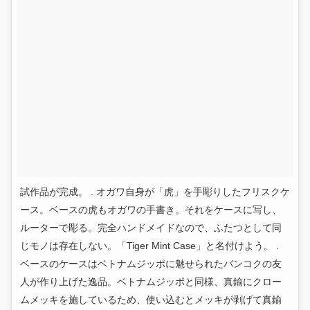
試作品が完成。 . オガワ自身が「虎」を手彫りしたフリスクケ
ース。ベースの虎もオガワの手書き。それをケースに写し、
ルーターで彫る。完全ハンドメイドなので、ふたつとして同
じモノは存在しない。「Tiger Mint Case」と名付けよう。 .
ベースのケースはベトナムジッポに魅せられたバンコクの友
人が作り上げた逸品。ベトナムジッポと同様、真鍮にクロー
ムメッキを施しているため、使い込むとメッキが剥げて真鍮