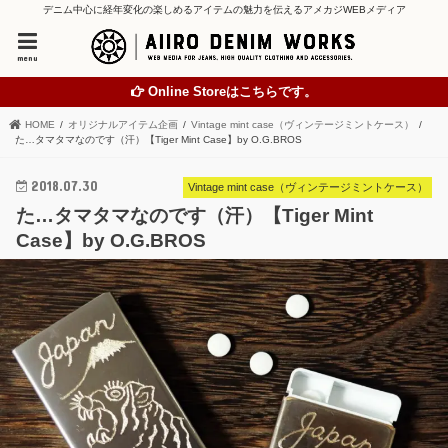
デニム中心に経年変化の楽しめるアイテムの魅力を伝えるアメカジWEBメディア
menu
Online Storeはこちらです。
HOME
オリジナルアイテム企画
Vintage mint case（ヴィンテージミントケース）
た…タマタマなのです（汗）【Tiger Mint Case】by O.G.BROS
2018.07.30
Vintage mint case（ヴィンテージミントケース）
た…タマタマなのです（汗）【Tiger Mint
Case】by O.G.BROS