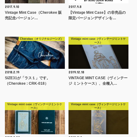
2017.9.10
2017.9.8
Vintage Mint Case（Cherokee 販
【Vintage Mint Case】の非売品の
売記念バージョン…
限定バージョンデザインを…
Cherokee（オリジナルジーンズ）
Vintage mint case（ヴィンテージミントケ
ース）
2018.2.19
2019.12.18
SIZE31が「ラス１」です。
VINTAGE MINT CASE（ヴィンテー
（Cherokee : CRK-018）
ジ ミントケース）、全種入…
Vintage mint case（ヴィンテージミントケ
Vintage mint case（ヴィンテージミントケ
ース）
ース）