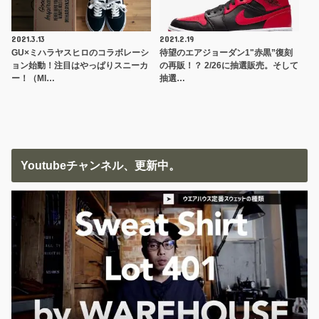
2021.3.13
2021.2.19
GU×ミハラヤスヒロのコラボレーシ
待望のエアジョーダン1"赤黒”復刻
ョン始動！注目はやっぱりスニーカ
の再販！？ 2/26に抽選販売。そして
ー！（MI…
抽選…
Youtubeチャンネル、更新中。