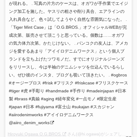
が現れる。 . 写真の片方のケースは、オガワが手作業でエイジ
ング加工を施した。ヤスリの粗さや削り具合、エアラインの
入れ具合など、色々試してようやく自然な雰囲気になった。 .
「Tiger Mint Case」は「O.G.BROS.」オフィシャルWEBが完
成次第、販売させて頂こうと思っている。個数は……オガワ
の気力体力次第。かたじけない。 . バンコクの友人は、アメカ
ジを愛するあまり「アイイロデニムワークス」という個人ブ
ランドを立ち上げたツワモノだ。すでにオリジナルジーンズ
をリリースし、今は半袖のデニムシャツを仕込んでいるらし
い。ぜひ彼のインスタ、ブログも覗いて頂きたい。 . #ogbros
#オージーブロス #frisk #フリスク #friskcase #フリスクケース
#tiger #虎 #手彫り #handmade #手作り #madeinjapan #日本
製 #brass #真鍮 #aging #経年変化 #一点モノ #限定生産
#japan #日本 #fujiyama #富士山 #sukajan #スカジャン
#aiirodenimworks #アイイロデニムワークス
@aiiro_denim_works
Hiroyuki Ogawa O.G.BROS.
さん(@hi.ogawa)がシェアした投稿 –