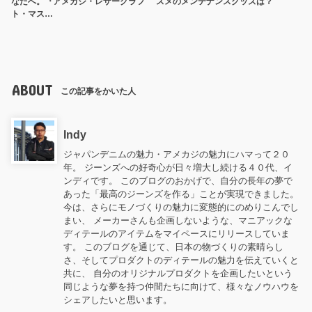
なたへ。『アメカジ・レザークラフ
スメのメンテナンスグッズは？
ト・マス…
ABOUT
この記事をかいた人
Indy
ジャパンデニムの魅力・アメカジの魅力にハマって２０
年。 ジーンズへの好奇心が日々増大し続ける４０代、イ
ンディです。 このブログのおかげで、自分の長年の夢で
あった「最高のジーンズを作る」ことが実現できました。
今は、さらにモノづくりの魅力に変態的にのめりこんでし
まい、 メーカーさんも企画しないような、マニアックな
ディテールのアイテムをマイペースにリリースしていま
す。 このブログを通じて、日本の物づくりの素晴らし
さ、そしてプロダクトのディテールの魅力を伝えていくと
共に、 自分のオリジナルプロダクトを企画したいという
同じような夢を持つ仲間たちに向けて、様々なノウハウを
シェアしたいと思います。