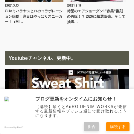
2021.3.13
2021.2.19
GU×ミハラヤスヒロのコラボレーシ
待望のエアジョーダン1"赤黒”復刻
ョン始動！注目はやっぱりスニーカ
の再販！？ 2/26に抽選販売。そして
ー！（MI…
抽選…
Youtubeチャンネル、更新中。
ブログ更新をオンタイムにお知らせ！
【購読】頂くとAiiRO DENIM WORKSが発信
する最新情報をプッシュ通知で受け取れるよう
になります。
拒否
購読する
Powered by Push7