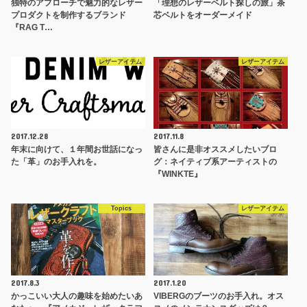
独特のアプローチで魅力的なレザー
「理想のレザーベルト探しの旅」茶
プロダクトを制作するブランド
芯ベルトをオーダーメイド
『RAG T…
レザーアイテム
レザーアイテム
2017.12.28
2017.11.8
年末に向けて、１年間お世話になっ
皆さんに是非オススメしたいブロ
た「革」のお手入れを。
グ：ネイティブ系アーティストの
『WINKTE』
Topics
レザーアイテム
2017.8.3
2017.1.20
かっこいい大人の趣味を始めたいあ
VIBERGのブーツのお手入れ。オス