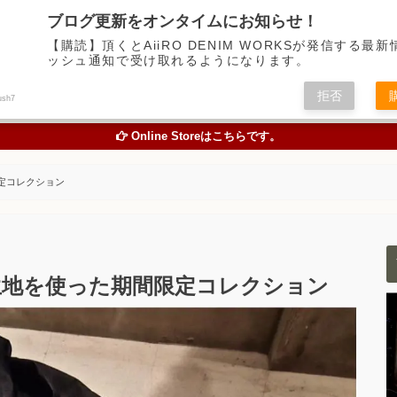
デニム中心に経年変化の楽しめるアイテムの魅力を伝えるアメカジWEBメディア
ブログ更新をオンタイムにお知らせ！
【購読】頂くとAiiRO DENIM WORKSが発信する最
ッシュ通知で受け取れるようになります。
トピックス
オリジナルジーンズを創る
お買い物
色落
拒否
ush7
TOPICS
ORIGINAL JEANS PROJECT
ONLINE STORE
STUDY A
Online Storeはこちらです。
定コレクション
ク生地を使った期間限定コレクション