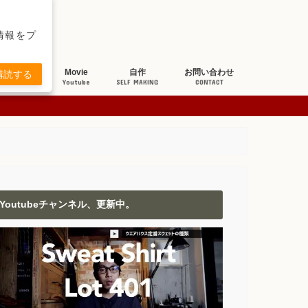
新情報をプ
ち研究
Movie
自作
お問い合わせ
購読する
BOUT JEANS
Youtube
SELF MAKING
CONTACT
Youtubeチャンネル、更新中。