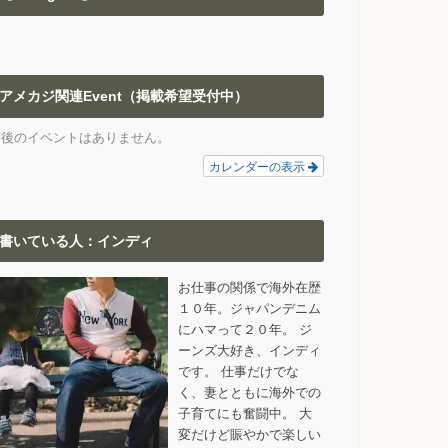
アメカジ関連Event（掲載希望受付中）
今後のイベントはありません。
カレンダーの表示
書いている人：インディ
お仕事の関係で海外在歴
１０年。ジャパンデニム
にハマって２０年。 ジ
ーンズ大好き、インディ
です。 仕事だけでな
く、妻とともに海外での
子育てにも奮闘中。 大
変だけど賑やかで楽しい