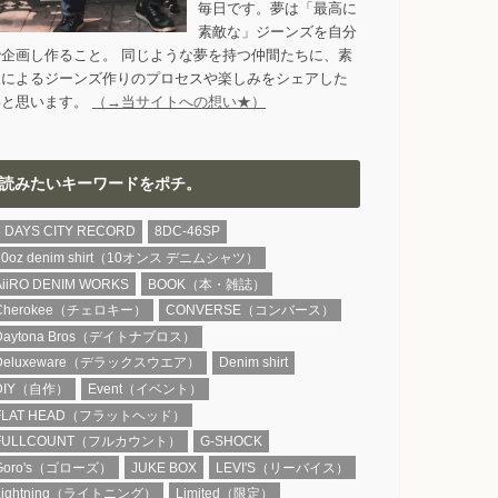
毎日です。夢は「最高に
素敵な」ジーンズを自分
で企画し作ること。 同じような夢を持つ仲間たちに、素
人によるジーンズ作りのプロセスや楽しみをシェアした
いと思います。
（→当サイトへの想い★）
読みたいキーワードをポチ。
8 DAYS CITY RECORD
8DC-46SP
10oz denim shirt（10オンス デニムシャツ）
AiiRO DENIM WORKS
BOOK（本・雑誌）
Cherokee（チェロキー）
CONVERSE（コンバース）
Daytona Bros（デイトナブロス）
Deluxeware（デラックスウエア）
Denim shirt
DIY（自作）
Event（イベント）
FLAT HEAD（フラットヘッド）
FULLCOUNT（フルカウント）
G-SHOCK
Goro's（ゴローズ）
JUKE BOX
LEVI'S（リーバイス）
Lightning（ライトニング）
Limited（限定）