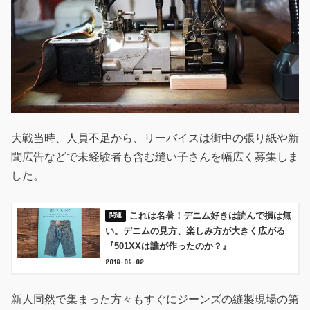
大戦当時、人員不足から、リーバイスは街中の張り紙や新
聞広告などで未経験者も含む縫い子さんを幅広く募集しま
した。
これは名著！デニム好きは読んで損は無
い。デニムの見方、楽しみ方が大きく広がる
『501XXは誰が作ったのか？』
2018-06-02
新人同然で集まった方々もすぐにジーンズの縫製現場の第