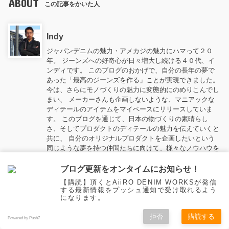
ABOUT
この記事をかいた人
Indy
ジャパンデニムの魅力・アメカジの魅力にハマって２０
年。 ジーンズへの好奇心が日々増大し続ける４０代、イ
ンディです。 このブログのおかげで、自分の長年の夢で
あった「最高のジーンズを作る」ことが実現できました。
今は、さらにモノづくりの魅力に変態的にのめりこんでし
まい、 メーカーさんも企画しないような、マニアックな
ディテールのアイテムをマイペースにリリースしていま
す。 このブログを通じて、日本の物づくりの素晴らし
さ、そしてプロダクトのディテールの魅力を伝えていくと
共に、 自分のオリジナルプロダクトを企画したいという
同じような夢を持つ仲間たちに向けて、様々なノウハウを
シェアしたいと思います。
ブログ更新をオンタイムにお知らせ！
【購読】頂くとAiiRO DENIM WORKSが発信
WebSite
する最新情報をプッシュ通知で受け取れるよう
になります。
NEW POST
拒否
購読する
このライターの最新記事
Powered by Push7