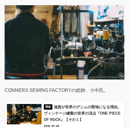
CONNERS SEWING FACTORYの総帥、小中氏。
滋賀が世界のデニムの聖地になる理由。
ヴィンテージ縫製の世界の頂点『ONE PIECE
OF ROCK』【その１】
2018-01-28