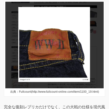
出典：Fullcount(http://www.fullcount-online.com/item/1100_19.html)
完全な復刻レプリカだけでなく、この大戦の仕様を現代風