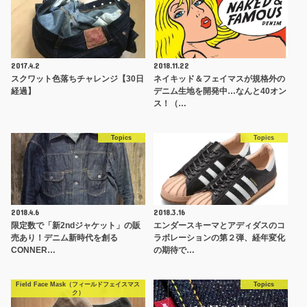
2017.4.2
2018.11.22
スクワット色落ちチャレンジ【30日
ネイキッド＆フェイマスが規格外の
経過】
デニム生地を開発中…なんと40オン
ス！（…
Topics
Topics
2018.4.6
2018.3.16
限定数で「新2ndジャケット」の販
エンダースキーマとアディダスのコ
売あり！デニム新時代を創る
ラボレーションの第２弾、経年変化
CONNER…
の期待で…
Field Face Mask（フィールドフェイスマス
Topics
ク）