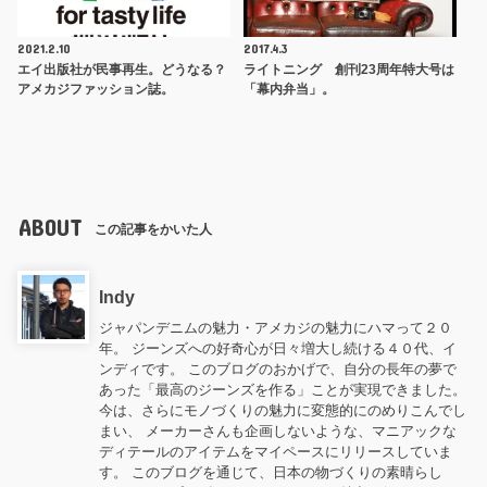
2021.2.10
2017.4.3
エイ出版社が民事再生。どうなる？
ライトニング 創刊23周年特大号は
アメカジファッション誌。
「幕内弁当」。
ABOUT
この記事をかいた人
Indy
ジャパンデニムの魅力・アメカジの魅力にハマって２０
年。 ジーンズへの好奇心が日々増大し続ける４０代、イ
ンディです。 このブログのおかげで、自分の長年の夢で
あった「最高のジーンズを作る」ことが実現できました。
今は、さらにモノづくりの魅力に変態的にのめりこんでし
まい、 メーカーさんも企画しないような、マニアックな
ディテールのアイテムをマイペースにリリースしていま
す。 このブログを通じて、日本の物づくりの素晴らし