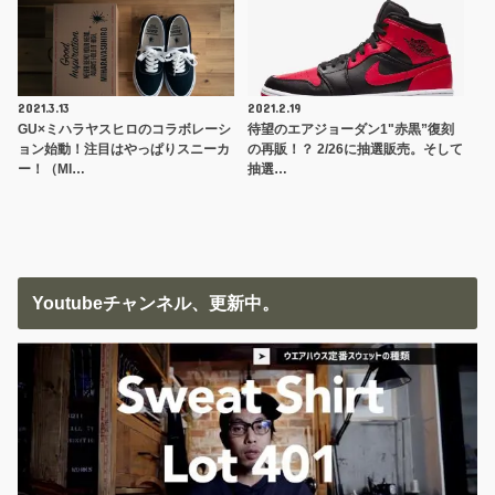
2021.3.13
2021.2.19
GU×ミハラヤスヒロのコラボレーシ
待望のエアジョーダン1"赤黒”復刻
ョン始動！注目はやっぱりスニーカ
の再販！？ 2/26に抽選販売。そして
ー！（MI…
抽選…
Youtubeチャンネル、更新中。