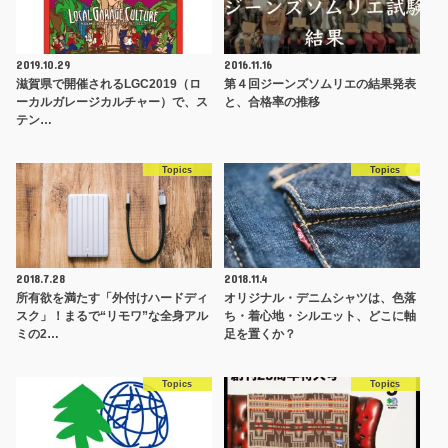
2019.10.29
2016.11.16
滋賀県で開催されるLGC2019（ロ
第４回ジーンズソムリエの結果発表
ーカルガレージカルチャー）で、ス
と、合格率の推移
テン…
Topics
Topics
2018.7.28
2018.11.4
所有欲を満たす「外付けハードディ
オリジナル・デニムシャツは、色落
スク」！まるで“リモワ”な全身アル
ち・着心地・シルエット、どこに軸
ミの2…
足を置くか？
Topics
Topics