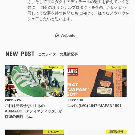
さ、そしてプロダクトのディテールの魅力を伝えていくと
共に、 自分のオリジナルプロダクトを企画したいという
同じような夢を持つ仲間たちに向けて、様々なノウハウを
シェアしたいと思います。
WebSite
NEW POST
このライターの最新記事
Topics
Topics
2022.3.25
2022.3.10
これは見逃せない！あの
Levi's (LVC) 1947 “JAPAN” 501
ADIMATIC（アディマティック）が
待望の復刻 [a…
レビュー
新商品情報