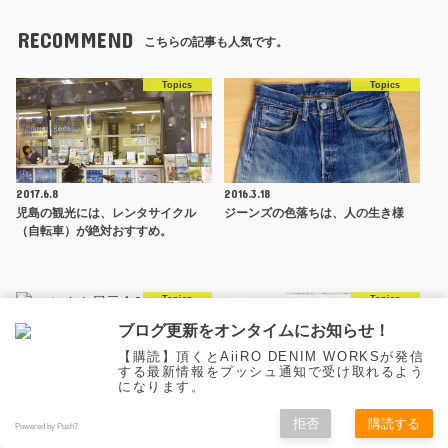
RECOMMEND
こちらの記事も人気です。
Topics
Topics
2017.6.8
2016.3.18
児島の観光には、レンタサイクル
ジーンズの色落ちは、人の生き様
（自転車）が絶対おすすめ。
Topics
Topics
ブログ更新をオンタイムにお知らせ！
【購読】頂くとAiiRO DENIM WORKSが発信
する最新情報をプッシュ通知で受け取れるよう
になります。
2018.11.12
2018.11.2
拒否
購読する
コレクト（生地屋さん）の展示会に
サイトをお色直ししてみました。
Powered by Push7
お誘い頂いたので、行ってきまし