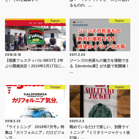
るものの、…
Topics
Topics
2018.12.18
2017.2.25
【稲妻フェスティバル WEST】2年
ジーンズの色落ちの魅力を堪能でき
ぶり開催決定！2019年3月17日に…
る【denimba展】が大阪で初開催！
…
Topics
Topics
2018.5.30
2020.2.2
『ライトニング 2018年7月号』特
眺めているだけで楽しい、別冊ライ
集は「カリフォルニア」だけどジョ
トニング 『ミリタリージャケット改
ン万…
訂版』…