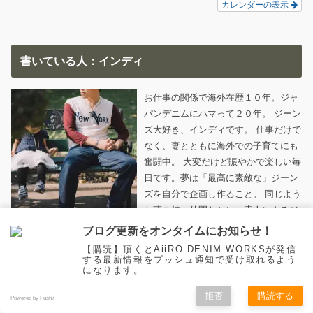
カレンダーの表示
書いている人：インディ
お仕事の関係で海外在歴１０年。ジャ
パンデニムにハマって２０年。 ジーン
ズ大好き、インディです。 仕事だけで
なく、妻とともに海外での子育てにも
奮闘中。 大変だけど賑やかで楽しい毎
日です。夢は「最高に素敵な」ジーン
ズを自分で企画し作ること。 同じよう
な夢を持つ仲間たちに、素人によるジ
ーンズ作りのプロセスや楽しみをシェ
ブログ更新をオンタイムにお知らせ！
アしたいと思います。
（→当サイトへの想い★）
【購読】頂くとAiiRO DENIM WORKSが発信
する最新情報をプッシュ通知で受け取れるよう
になります。
拒否
購読する
読みたいキーワードをポチ。
Powered by Push7