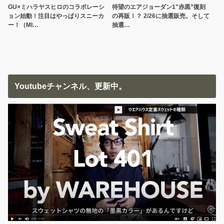
GU×ミハラヤスヒロのコラボレーシ
待望のエアジョーダン1"赤黒”復刻
ョン始動！注目はやっぱりスニーカ
の再販！？ 2/26に抽選販売。そして
ー！（MI…
抽選…
Youtubeチャンネル、更新中。