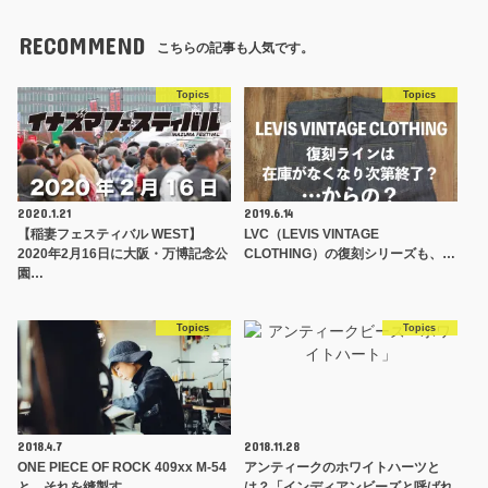
RECOMMEND
こちらの記事も人気です。
Topics
Topics
2020.1.21
2019.6.14
【稲妻フェスティバル WEST】
LVC（LEVIS VINTAGE
2020年2月16日に大阪・万博記念公
CLOTHING）の復刻シリーズも、…
園…
Topics
Topics
2018.4.7
2018.11.28
ONE PIECE OF ROCK 409xx M-54
アンティークのホワイトハーツと
と、それを縫製す…
は？「インディアンビーズと呼ばれ