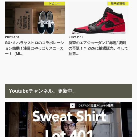
レビュー
新商品情報
2021.3.13
2021.2.19
GU×ミハラヤスヒロのコラボレーシ
待望のエアジョーダン1"赤黒”復刻
ョン始動！注目はやっぱりスニーカ
の再販！？ 2/26に抽選販売。そして
ー！（MI…
抽選…
Youtubeチャンネル、更新中。