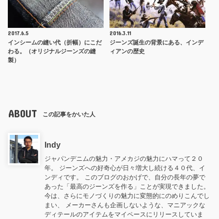
2017.6.5
2016.3.11
インシームの縫い代（折幅）にこだ
ジーンズ誕生の背景にある、インデ
わる。（オリジナルジーンズの縫
ィアンの歴史
製）
ABOUT
この記事をかいた人
Indy
ジャパンデニムの魅力・アメカジの魅力にハマって２０
年。 ジーンズへの好奇心が日々増大し続ける４０代、イ
ンディです。 このブログのおかげで、自分の長年の夢で
あった「最高のジーンズを作る」ことが実現できました。
今は、さらにモノづくりの魅力に変態的にのめりこんでし
まい、 メーカーさんも企画しないような、マニアックな
ディテールのアイテムをマイペースにリリースしていま