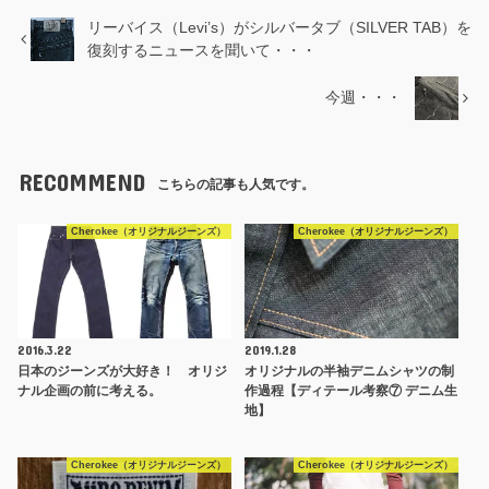
リーバイス（Levi’s）がシルバータブ（SILVER TAB）を
復刻するニュースを聞いて・・・
今週・・・
RECOMMEND
こちらの記事も人気です。
Cherokee（オリジナルジーンズ）
Cherokee（オリジナルジーンズ）
2016.3.22
2019.1.28
日本のジーンズが大好き！ オリジ
オリジナルの半袖デニムシャツの制
ナル企画の前に考える。
作過程【ディテール考察⑦ デニム生
地】
Cherokee（オリジナルジーンズ）
Cherokee（オリジナルジーンズ）