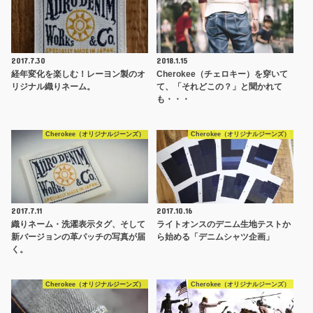
2017.7.30
2018.1.15
経年変化を楽しむ！レーヨン製のオ
Cherokee（チェロキー）を穿いて
リジナル織りネーム。
て、「それどこの？」と聞かれて
も・・・
Cherokee（オリジナルジーンズ）
Cherokee（オリジナルジーンズ）
2017.7.11
2017.10.16
織りネーム・洗濯表示タグ、そして
ライトオンスのデニム生地テストか
新バージョンの革パッチの写真が届
ら始める「デニムシャツ企画」
く。
Cherokee（オリジナルジーンズ）
Cherokee（オリジナルジーンズ）