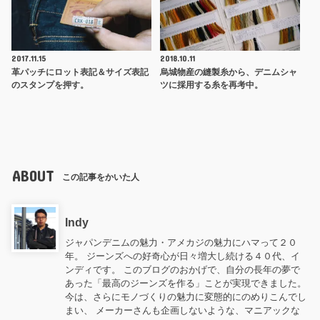
2017.11.15
2018.10.11
革パッチにロット表記＆サイズ表記
烏城物産の縫製糸から、デニムシャ
のスタンプを押す。
ツに採用する糸を再考中。
ABOUT
この記事をかいた人
Indy
ジャパンデニムの魅力・アメカジの魅力にハマって２０
年。 ジーンズへの好奇心が日々増大し続ける４０代、イ
ンディです。 このブログのおかげで、自分の長年の夢で
あった「最高のジーンズを作る」ことが実現できました。
今は、さらにモノづくりの魅力に変態的にのめりこんでし
まい、 メーカーさんも企画しないような、マニアックな