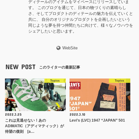
ディテールのアイテムをマイペースにリリースしていま
す。 このブログを通じて、日本の物づくりの素晴らし
さ、そしてプロダクトのディテールの魅力を伝えていくと
共に、 自分のオリジナルプロダクトを企画したいという
同じような夢を持つ仲間たちに向けて、様々なノウハウを
シェアしたいと思います。
WebSite
NEW POST
このライターの最新記事
Topics
Topics
2022.3.25
2022.3.10
これは見逃せない！あの
Levi's (LVC) 1947 “JAPAN” 501
ADIMATIC（アディマティック）が
待望の復刻 [a…