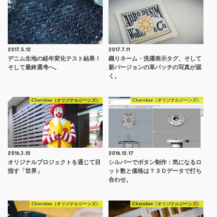
2017.5.12
2017.7.11
デニム生地の経年変化テスト結果！
織りネーム・洗濯表示タグ、そして
そして最終選考へ。
新バージョンの革パッチの写真が届
く。
Cherokee（オリジナルジーンズ）
Cherokee（オリジナルジーンズ）
2016.3.10
2016.12.17
オリジナルプロジェクトを通じて目
シルバーでボタン制作：気になるロ
指す「世界」
ット数と価格は？３Ｄデータで打ち
合わせ。
Cherokee（オリジナルジーンズ）
Cherokee（オリジナルジーンズ）