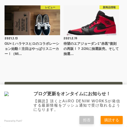
レビュー
新商品情報
2021.3.13
2021.2.19
GU×ミハラヤスヒロのコラボレーシ
待望のエアジョーダン1"赤黒”復刻
ョン始動！注目はやっぱりスニーカ
の再販！？ 2/26に抽選販売。そして
ー！（MI…
抽選…
Youtubeチャンネル、更新中。
ブログ更新をオンタイムにお知らせ！
【購読】頂くとAiiRO DENIM WORKSが発信
する最新情報をプッシュ通知で受け取れるよう
になります。
拒否
購読する
Powered by Push7