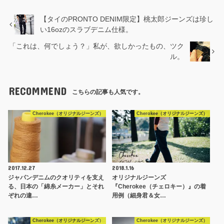
【タイのPRONTO DENIM限定】桃太郎ジーンズは珍し
い16ozのスラブデニム仕様。
「これは、何でしょう？」私が、欲しかったもの、ツク
ル。
RECOMMEND
こちらの記事も人気です。
Cherokee（オリジナルジーンズ）
Cherokee（オリジナルジーンズ）
2017.12.27
2018.1.16
ジャパンデニムのクオリティを支え
オリジナルジーンズ
る、日本の「綿糸メーカー」とそれ
『Cherokee（チェロキー）』の着
ぞれの違…
用例（細身君＆女…
Cherokee（オリジナルジーンズ）
Cherokee（オリジナルジーンズ）