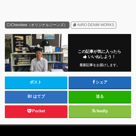
Cherokee（オリジナルジーンズ）
AiiRO DENIM WORKS
この記事が気に入ったら
いいねしよう！
最新記事をお届けします。
ポスト
シェア
はてブ
送る
Pocket
feedly