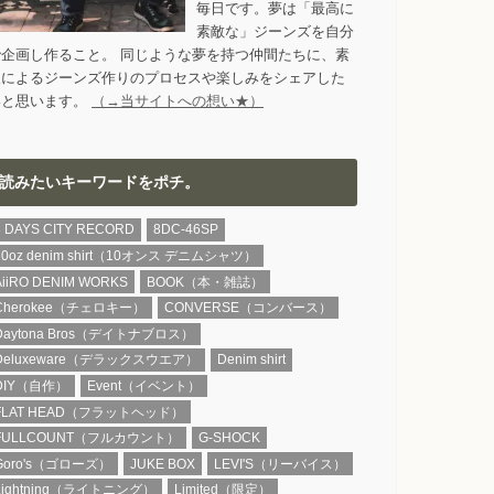
毎日です。夢は「最高に
素敵な」ジーンズを自分
で企画し作ること。 同じような夢を持つ仲間たちに、素
人によるジーンズ作りのプロセスや楽しみをシェアした
いと思います。
（→当サイトへの想い★）
読みたいキーワードをポチ。
8 DAYS CITY RECORD
8DC-46SP
10oz denim shirt（10オンス デニムシャツ）
AiiRO DENIM WORKS
BOOK（本・雑誌）
Cherokee（チェロキー）
CONVERSE（コンバース）
Daytona Bros（デイトナブロス）
Deluxeware（デラックスウエア）
Denim shirt
DIY（自作）
Event（イベント）
FLAT HEAD（フラットヘッド）
FULLCOUNT（フルカウント）
G-SHOCK
Goro's（ゴローズ）
JUKE BOX
LEVI'S（リーバイス）
Lightning（ライトニング）
Limited（限定）