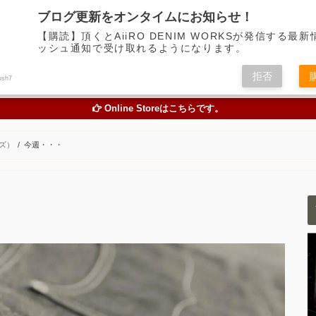
デニム中心に経年変化の楽しめるアイテムの魅力を伝えるアメカジWEBメディア
ブログ更新をオンタイムにお知らせ！
【購読】頂くとAiiRO DENIM WORKSが発信する最
ッシュ通知で受け取れるようになります。
トピックス
オリジナルジーンズを創る
お買い物
色落
拒否
ush7
TOPICS
ORIGINAL JEANS PROJECT
ONLINE STORE
STUDY A
Online Storeはこちらです。
ンズ）
今週・・・