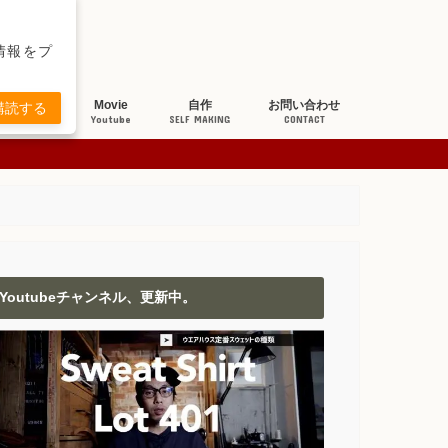
新情報をプ
ち研究
Movie
自作
お問い合わせ
購読する
BOUT JEANS
Youtube
SELF MAKING
CONTACT
Youtubeチャンネル、更新中。