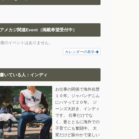
アメカジ関連Event（掲載希望受付中）
今後のイベントはありません。
カレンダーの表示
書いている人：インディ
お仕事の関係で海外在歴
１０年。ジャパンデニム
にハマって２０年。 ジ
ーンズ大好き、インディ
です。 仕事だけでな
く、妻とともに海外での
子育てにも奮闘中。 大
変だけど賑やかで楽しい