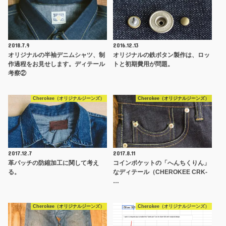
2018.7.9
2016.12.13
オリジナルの半袖デニムシャツ、制
オリジナルの鉄ボタン製作は、ロッ
作過程をお見せします。ディテール
トと初期費用が問題。
考察②
Cherokee（オリジナルジーンズ）
Cherokee（オリジナルジーンズ）
2017.12.7
2017.8.11
革パッチの防縮加工に関して考え
コインポケットの「へんちくりん」
る。
なディテール（CHEROKEE CRK-
…
Cherokee（オリジナルジーンズ）
Cherokee（オリジナルジーンズ）