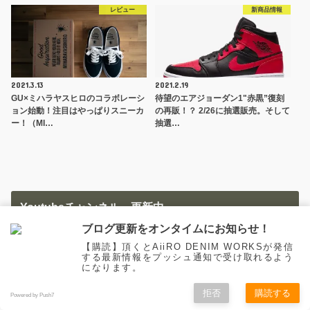
レビュー
新商品情報
2021.3.13
2021.2.19
GU×ミハラヤスヒロのコラボレーシ
待望のエアジョーダン1"赤黒”復刻
ョン始動！注目はやっぱりスニーカ
の再販！？ 2/26に抽選販売。そして
ー！（MI…
抽選…
Youtubeチャンネル、更新中。
ブログ更新をオンタイムにお知らせ！
【購読】頂くとAiiRO DENIM WORKSが発信
する最新情報をプッシュ通知で受け取れるよう
になります。
拒否
購読する
Powered by Push7