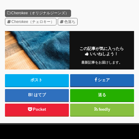
Cherokee（オリジナルジーンズ）
Cherokee（チェロキー）
色落ち
この記事が気に入ったら
いいねしよう！
最新記事をお届けします。
ポスト
シェア
はてブ
送る
Pocket
feedly