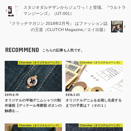
スタジオダルチザンからジュワっ！と登場。『ウルトラ
マンジーンズ』（UT-001）
『クラッチマガジン 2018年2月号』 はファッション誌
の王道（CLUTCH Magazine／エイ出版）
RECOMMEND
こちらの記事も人気です。
Cherokee（オリジナルジーンズ）
Cherokee（オリジナルジーンズ）
2019.2.19
2016.3.23
オリジナルの半袖デニムシャツの制
オリジナルデニムを企画し生産する
作過程【ディテール考察⑩ ボタンの
までの予算は？（その１）
触感を…
Cherokee（オリジナルジーンズ）
Cherokee（オリジナルジーンズ）