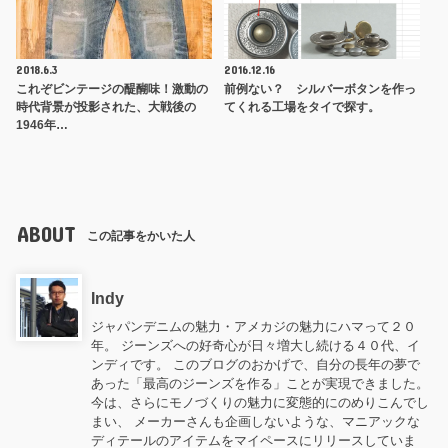
2018.6.3
2016.12.16
これぞビンテージの醍醐味！激動の
前例ない？ シルバーボタンを作っ
時代背景が投影された、大戦後の
てくれる工場をタイで探す。
1946年…
ABOUT
この記事をかいた人
Indy
ジャパンデニムの魅力・アメカジの魅力にハマって２０
年。 ジーンズへの好奇心が日々増大し続ける４０代、イ
ンディです。 このブログのおかげで、自分の長年の夢で
あった「最高のジーンズを作る」ことが実現できました。
今は、さらにモノづくりの魅力に変態的にのめりこんでし
まい、 メーカーさんも企画しないような、マニアックな
ディテールのアイテムをマイペースにリリースしていま