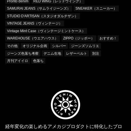
Pronto denim
RED WING（レッドウイング）
SAMURAI JEANS（サムライジーンズ）
SNEAKER（スニーカー）
STUDIO D'ARTISAN（スタジオダルチザン）
VINTAGE JEANS（ヴィンテージ）
Vintage Mint Case（ヴィンテージミントケース）
WAREHOUSE（ウエアハウス）
ZIPPO（ジッポー）
おすすめ！
その他
オリジナル企画
シルバー
ジーンズソムリエ
ジーンズ色落ち考察
デニム生地
レザーベルト
別注
月刊アイイロ
色落ち
経年変化の楽しめるアメカジプロダクトに特化したブロ