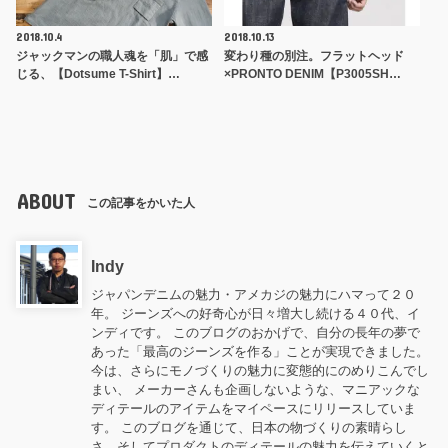
2018.10.4
2018.10.13
ジャックマンの職人魂を「肌」で感
変わり種の別注。フラットヘッド
じる、【Dotsume T-Shirt】…
×PRONTO DENIM【P3005SH…
ABOUT
この記事をかいた人
Indy
ジャパンデニムの魅力・アメカジの魅力にハマって２０
年。 ジーンズへの好奇心が日々増大し続ける４０代、イ
ンディです。 このブログのおかげで、自分の長年の夢で
あった「最高のジーンズを作る」ことが実現できました。
今は、さらにモノづくりの魅力に変態的にのめりこんでし
まい、 メーカーさんも企画しないような、マニアックな
ディテールのアイテムをマイペースにリリースしていま
す。 このブログを通じて、日本の物づくりの素晴らし
さ、そしてプロダクトのディテールの魅力を伝えていくと