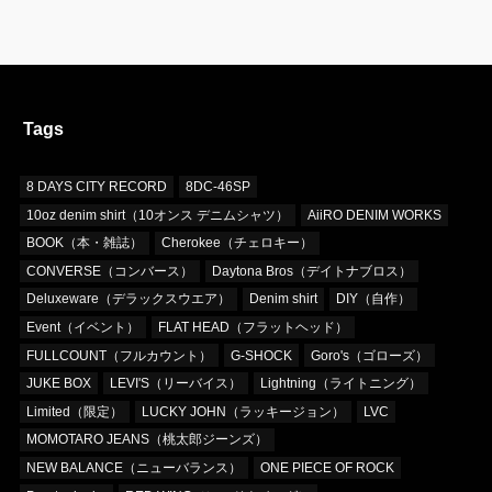
Tags
8 DAYS CITY RECORD
8DC-46SP
10oz denim shirt（10オンス デニムシャツ）
AiiRO DENIM WORKS
BOOK（本・雑誌）
Cherokee（チェロキー）
CONVERSE（コンバース）
Daytona Bros（デイトナブロス）
Deluxeware（デラックスウエア）
Denim shirt
DIY（自作）
Event（イベント）
FLAT HEAD（フラットヘッド）
FULLCOUNT（フルカウント）
G-SHOCK
Goro's（ゴローズ）
JUKE BOX
LEVI'S（リーバイス）
Lightning（ライトニング）
Limited（限定）
LUCKY JOHN（ラッキージョン）
LVC
MOMOTARO JEANS（桃太郎ジーンズ）
NEW BALANCE（ニューバランス）
ONE PIECE OF ROCK