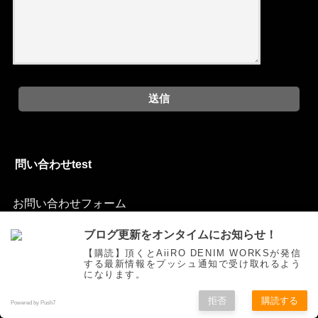
問い合わせtest
お問い合わせフォーム
ブログ更新をオンタイムにお知らせ！
【購読】頂くとAiiRO DENIM WORKSが発信
する最新情報をプッシュ通知で受け取れるよう
ご挨拶
トピックス
オリジナルジーンズを創る
お買い物
になります。
色落ち研究
Movie
自作
お問い合わせ
拒否
購読する
Powered by Push7
©Copyright2025
AiiRO DENIM WORKS
.All Rights Reserved.