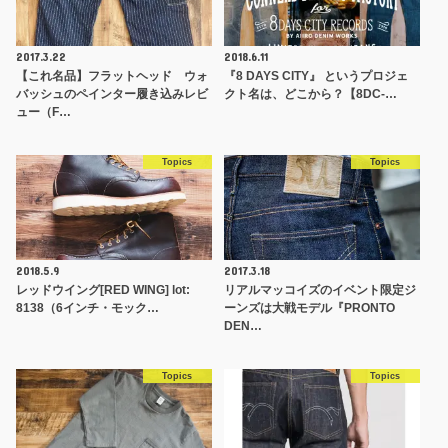
2017.3.22
2018.6.11
【これ名品】フラットヘッド ウォ
『8 DAYS CITY』 というプロジェ
バッシュのペインター履き込みレビ
クト名は、どこから？【8DC-…
ュー（F…
Topics
Topics
2018.5.9
2017.3.18
レッドウイング[RED WING] lot:
リアルマッコイズのイベント限定ジ
8138（6インチ・モック…
ーンズは大戦モデル『PRONTO
DEN…
Topics
Topics