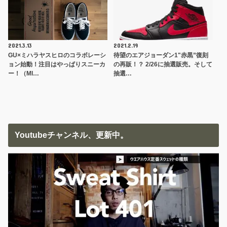
2021.3.13
2021.2.19
GU×ミハラヤスヒロのコラボレーシ
待望のエアジョーダン1"赤黒”復刻
ョン始動！注目はやっぱりスニーカ
の再販！？ 2/26に抽選販売。そして
ー！（MI…
抽選…
Youtubeチャンネル、更新中。