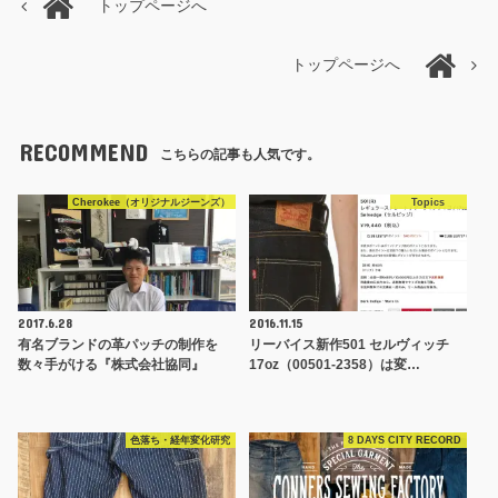
トップページへ
トップページへ
RECOMMEND
こちらの記事も人気です。
Cherokee（オリジナルジーンズ）
Topics
2017.6.28
2016.11.15
有名ブランドの革パッチの制作を
リーバイス新作501 セルヴィッチ
数々手がける『株式会社協同』
17oz（00501-2358）は変…
色落ち・経年変化研究
8 DAYS CITY RECORD