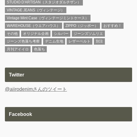
STUDIO D'ARTISAN（スタジオダルチザン）
VINTAGE JEANS（ヴィンテージ）
Vintage Mint Case（ヴィンテージミントケース）
WAREHOUSE（ウエアハウス）
ZIPPO（ジッポー）
おすすめ！
その他
オリジナル企画
シルバー
ジーンズソムリエ
ジーンズ色落ち考察
デニム生地
レザーベルト
別注
月刊アイイロ
色落ち
Twitter
@aiirodenimさんのツイート
Facebook