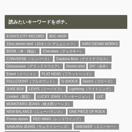
読みたいキーワードをポチ。
8 DAYS CITY RECORD
8DC-46SP
10oz denim shirt（10オンス デニムシャツ）
AiiRO DENIM WORKS
BOOK（本・雑誌）
Cherokee（チェロキー）
CONVERSE（コンバース）
Daytona Bros（デイトナブロス）
Deluxeware（デラックスウエア）
Denim shirt
DIY（自作）
Event（イベント）
FLAT HEAD（フラットヘッド）
FULLCOUNT（フルカウント）
G-SHOCK
Goro's（ゴローズ）
JUKE BOX
LEVI'S（リーバイス）
Lightning（ライトニング）
Limited（限定）
LUCKY JOHN（ラッキージョン）
LVC
MOMOTARO JEANS（桃太郎ジーンズ）
NEW BALANCE（ニューバランス）
ONE PIECE OF ROCK
Pronto denim
RED WING（レッドウイング）
SAMURAI JEANS（サムライジーンズ）
SNEAKER（スニーカー）