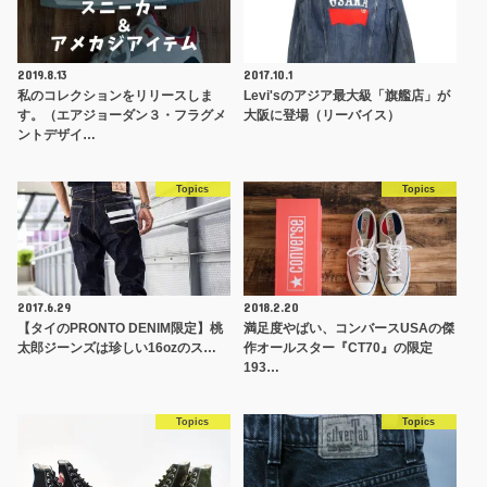
2019.8.13
2017.10.1
私のコレクションをリリースしま
Levi'sのアジア最大級「旗艦店」が
す。（エアジョーダン３・フラグメ
大阪に登場（リーバイス）
ントデザイ…
Topics
Topics
2017.6.29
2018.2.20
【タイのPRONTO DENIM限定】桃
満足度やばい、コンバースUSAの傑
太郎ジーンズは珍しい16ozのス…
作オールスター『CT70』の限定
193…
Topics
Topics