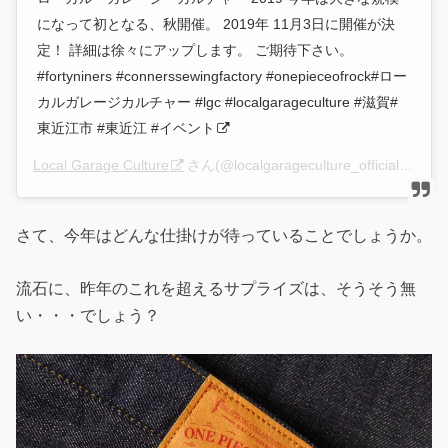
になって初となる、秋開催。 2019年 11月3日に開催が決
定！ 詳細は徐々にアップします。 ご期待下さい。
#fortyniners #connerssewingfactory #onepieceofrock#ロー
カルガレージカルチャー #lgc #localgarageculture #滋賀#
東近江市 #東近江 #イベント
Local Garage Culture
さん(@localgarageculture_official)がシェアした投稿 –
さて、今年はどんな仕掛けが待っていることでしょうか。
流石に、昨年のこれを超えるサプライズは、そうそう無
い・・・でしょう？