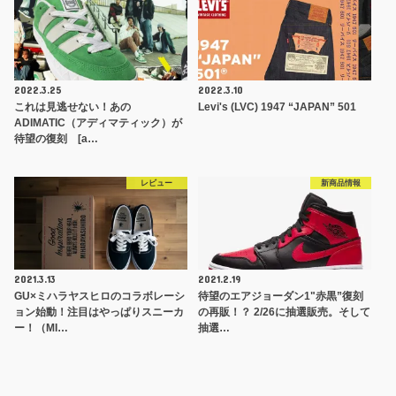
2022.3.25
2022.3.10
これは見逃せない！あの
Levi's (LVC) 1947 “JAPAN” 501
ADIMATIC（アディマティック）が
待望の復刻 [a…
レビュー
新商品情報
2021.3.13
2021.2.19
GU×ミハラヤスヒロのコラボレーシ
待望のエアジョーダン1"赤黒”復刻
ョン始動！注目はやっぱりスニーカ
の再販！？ 2/26に抽選販売。そして
ー！（MI…
抽選…