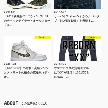
2018.9.21
2017.7.27
［2018秋冬新作］コンバースUSA
リーバイス（Levi’s）がシルバータ
のチャックテイラー・オールスター
ブ（SILVER TAB）を復刻す…
【C…
Topics
Topics
2020.1.26
2018.11.30
【AIR DIOR】の衝撃！高級メゾン
ウエアハウスの定番モデル
とストリートの融合の究極系（ディ
に“XX”が復活！1001XX &
オ…
800XX（…
ABOUT
この記事をかいた人