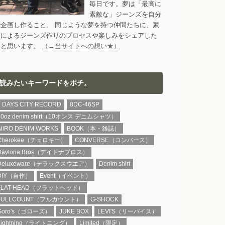
毎日です。夢は「最高に
素敵な」ジーンズを自分
で企画し作ること。 同じような夢を持つ仲間たちに、素
人によるジーンズ作りのプロセスや楽しみをシェアした
いと思います。
（→当サイトへの想い★）
読みたいキーワードをポチ。
8 DAYS CITY RECORD
8DC-46SP
10oz denim shirt（10オンス デニムシャツ）
AiiRO DENIM WORKS
BOOK（本・雑誌）
Cherokee（チェロキー）
CONVERSE（コンバース）
Daytona Bros（デイトナブロス）
Deluxeware（デラックスウエア）
Denim shirt
DIY（自作）
Event（イベント）
FLAT HEAD（フラットヘッド）
FULLCOUNT（フルカウント）
G-SHOCK
Goro's（ゴローズ）
JUKE BOX
LEVI'S（リーバイス）
Lightning（ライトニング）
Limited（限定）