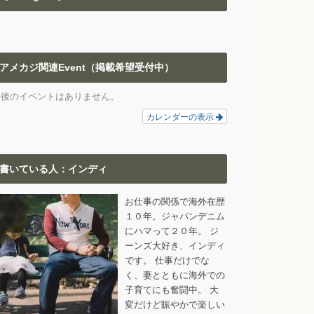
アメカジ関連Event（掲載希望受付中）
今後のイベントはありません。
カレンダーの表示
書いている人：インディ
お仕事の関係で海外在歴
１０年。ジャパンデニム
にハマって２０年。 ジ
ーンズ大好き、インディ
です。 仕事だけでな
く、妻とともに海外での
子育てにも奮闘中。 大
変だけど賑やかで楽しい