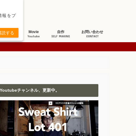
新情報をプ
ち研究
Movie
自作
お問い合わせ
購読する
BOUT JEANS
Youtube
SELF MAKING
CONTACT
Youtubeチャンネル、更新中。