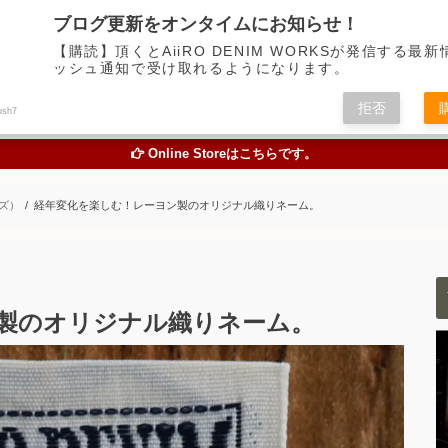
デニム中心に経年変化の楽しめるアイテムの魅力を伝えるアメカジWEBメディア
ブログ更新をオンタイムにお知らせ！
【購読】頂くとAiiRO DENIM WORKSが発信する最
ッシュ通知で受け取れるようになります。
トピックス
オリジナルジーンズを創る
お買い物
色落
拒否
ush7
TOPICS
ORIGINAL JEANS PROJECT
ONLINE STORE
STUDY A
Online Storeはこちらです。
ンズ）
経年変化を楽しむ！レーヨン製のオリジナル織りネーム。
製のオリジナル織りネーム。