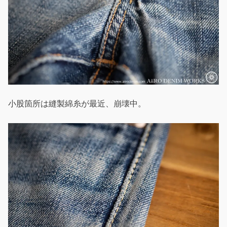
小股箇所は縫製綿糸が最近、崩壊中。