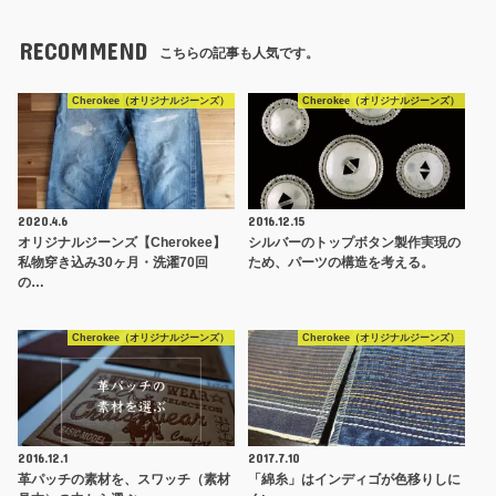
RECOMMEND
こちらの記事も人気です。
Cherokee（オリジナルジーンズ）
Cherokee（オリジナルジーンズ）
2020.4.6
2016.12.15
オリジナルジーンズ【Cherokee】
シルバーのトップボタン製作実現の
私物穿き込み30ヶ月・洗濯70回
ため、パーツの構造を考える。
の…
Cherokee（オリジナルジーンズ）
Cherokee（オリジナルジーンズ）
2016.12.1
2017.7.10
革パッチの素材を、スワッチ（素材
「綿糸」はインディゴが色移りしに