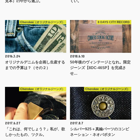
見本）の中から選ぶ。
くい。
Cherokee（オリジナルジーンズ）
8 DAYS CITY RECORD
2016.3.24
2018.6.10
オリジナルデニムを企画し生産する
50年後のヴィンテージとなれ。限定
までの予算は？（その２）
ジーンズ【8DC-46SP】を完成さ
せ…
Cherokee（オリジナルジーンズ）
Cherokee（オリジナルジーンズ）
2017.6.27
2017.8.7
「これは、何でしょう？」私が、欲
シルバー925＋真鍮パーツのコンビ
しかったもの、ツクル。
ネーション・ネオバボタン