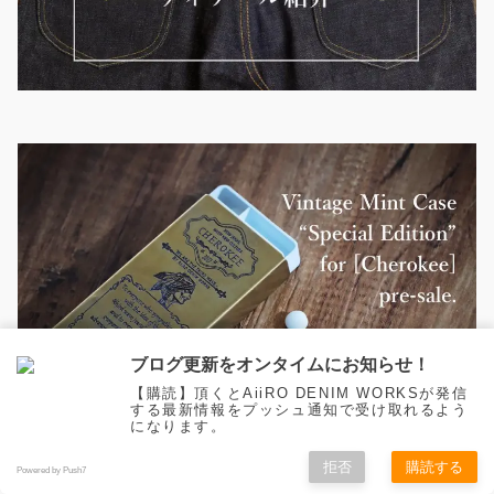
ブログ更新をオンタイムにお知らせ！
【購読】頂くとAiiRO DENIM WORKSが発信
する最新情報をプッシュ通知で受け取れるよう
になります。
拒否
購読する
Powered by Push7