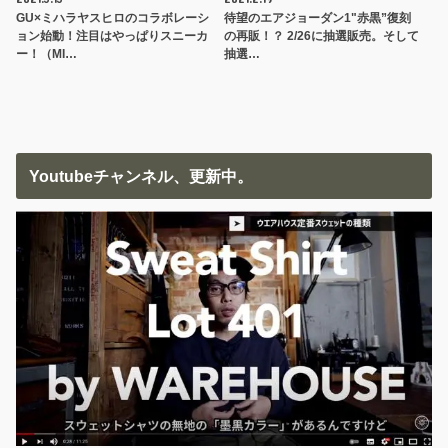
GU×ミハラヤスヒロのコラボレーシ
待望のエアジョーダン1"赤黒”復刻
ョン始動！注目はやっぱりスニーカ
の再販！？ 2/26に抽選販売。そして
ー！（MI…
抽選…
Youtubeチャンネル、更新中。