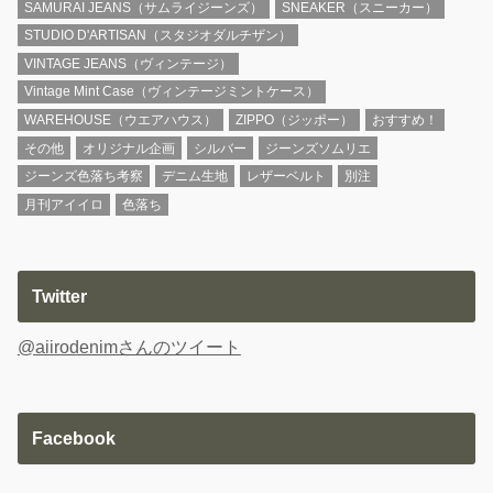
SAMURAI JEANS（サムライジーンズ）
SNEAKER（スニーカー）
STUDIO D'ARTISAN（スタジオダルチザン）
VINTAGE JEANS（ヴィンテージ）
Vintage Mint Case（ヴィンテージミントケース）
WAREHOUSE（ウエアハウス）
ZIPPO（ジッポー）
おすすめ！
その他
オリジナル企画
シルバー
ジーンズソムリエ
ジーンズ色落ち考察
デニム生地
レザーベルト
別注
月刊アイイロ
色落ち
Twitter
@aiirodenimさんのツイート
Facebook