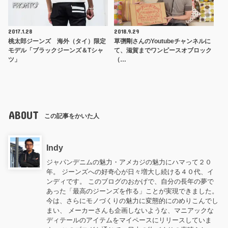
2017.1.28
2018.9.29
桃太郎ジーンズ 海外（タイ）限定
草彅剛さんのYoutubeチャンネルに
モデル「ブラックジーンズ＆Tシャ
て、滋賀までワンピースオブロック
ツ」
（…
ABOUT
この記事をかいた人
Indy
ジャパンデニムの魅力・アメカジの魅力にハマって２０
年。 ジーンズへの好奇心が日々増大し続ける４０代、イ
ンディです。 このブログのおかげで、自分の長年の夢で
あった「最高のジーンズを作る」ことが実現できました。
今は、さらにモノづくりの魅力に変態的にのめりこんでし
まい、 メーカーさんも企画しないような、マニアックな
ディテールのアイテムをマイペースにリリースしていま