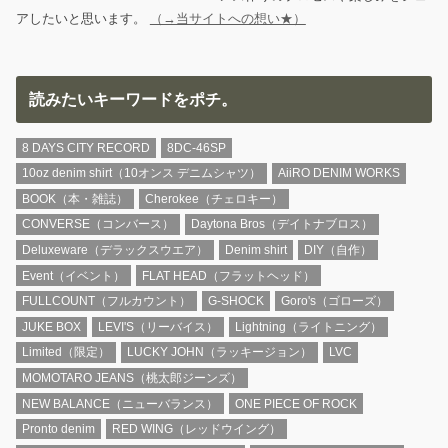
アしたいと思います。
（→当サイトへの想い★）
読みたいキーワードをポチ。
8 DAYS CITY RECORD
8DC-46SP
10oz denim shirt（10オンス デニムシャツ）
AiiRO DENIM WORKS
BOOK（本・雑誌）
Cherokee（チェロキー）
CONVERSE（コンバース）
Daytona Bros（デイトナブロス）
Deluxeware（デラックスウエア）
Denim shirt
DIY（自作）
Event（イベント）
FLAT HEAD（フラットヘッド）
FULLCOUNT（フルカウント）
G-SHOCK
Goro's（ゴローズ）
JUKE BOX
LEVI'S（リーバイス）
Lightning（ライトニング）
Limited（限定）
LUCKY JOHN（ラッキージョン）
LVC
MOMOTARO JEANS（桃太郎ジーンズ）
NEW BALANCE（ニューバランス）
ONE PIECE OF ROCK
Pronto denim
RED WING（レッドウイング）