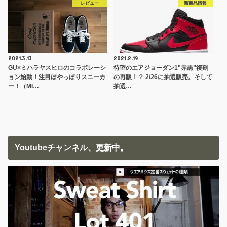
レビュー
新商品情報
2021.3.13
2021.2.19
GU×ミハラヤスヒロのコラボレーシ
待望のエアジョーダン1"赤黒”復刻
ョン始動！注目はやっぱりスニーカ
の再販！？ 2/26に抽選販売。そして
ー！（MI…
抽選…
Youtubeチャンネル、更新中。