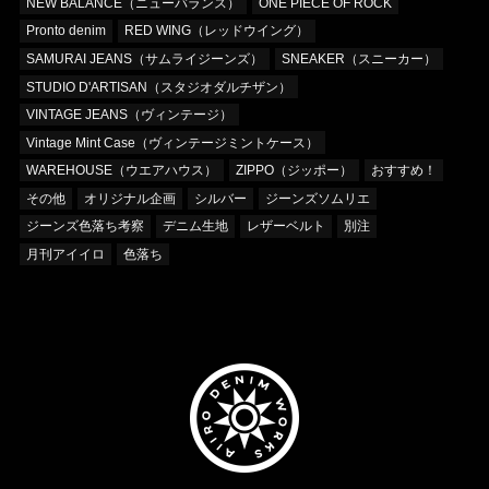
NEW BALANCE（ニューバランス）
ONE PIECE OF ROCK
Pronto denim
RED WING（レッドウイング）
SAMURAI JEANS（サムライジーンズ）
SNEAKER（スニーカー）
STUDIO D'ARTISAN（スタジオダルチザン）
VINTAGE JEANS（ヴィンテージ）
Vintage Mint Case（ヴィンテージミントケース）
WAREHOUSE（ウエアハウス）
ZIPPO（ジッポー）
おすすめ！
その他
オリジナル企画
シルバー
ジーンズソムリエ
ジーンズ色落ち考察
デニム生地
レザーベルト
別注
月刊アイイロ
色落ち