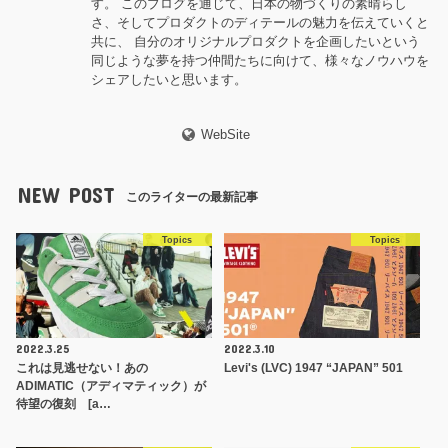
す。 このブログを通じて、日本の物づくりの素晴らし
さ、そしてプロダクトのディテールの魅力を伝えていくと
共に、 自分のオリジナルプロダクトを企画したいという
同じような夢を持つ仲間たちに向けて、様々なノウハウを
シェアしたいと思います。
WebSite
NEW POST
このライターの最新記事
Topics
Topics
2022.3.25
2022.3.10
これは見逃せない！あの
Levi's (LVC) 1947 “JAPAN” 501
ADIMATIC（アディマティック）が
待望の復刻 [a…