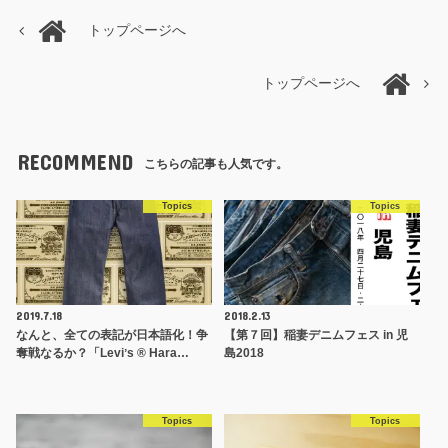
トップページへ
トップページへ
RECOMMEND
こちらの記事も人気です。
Topics
Topics
2019.7.18
2018.2.13
なんと、全ての表記が日本語化！争
【第７回】稲妻デニムフェス in 児
奪戦なるか？「Leviʼs ® Hara…
島2018
Topics
Topics