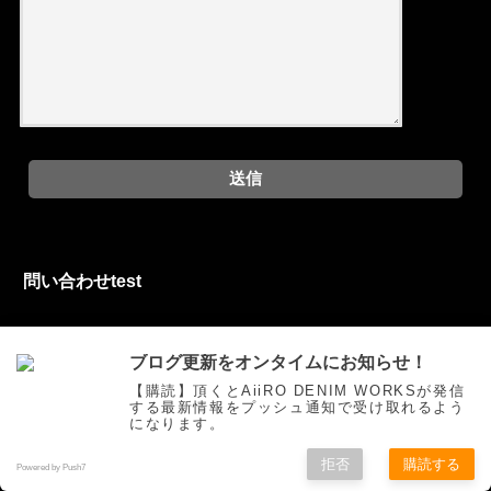
問い合わせtest
お問い合わせフォーム
ブログ更新をオンタイムにお知らせ！
【購読】頂くとAiiRO DENIM WORKSが発信
する最新情報をプッシュ通知で受け取れるよう
になります。
ご挨拶
トピックス
オリジナルジーンズを創る
お買い物
拒否
購読する
色落ち研究
Movie
自作
お問い合わせ
Powered by Push7