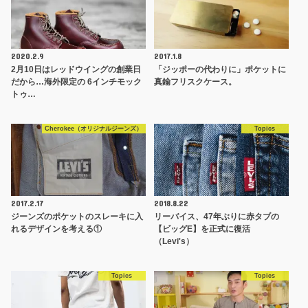
2020.2.9
2017.1.8
2月10日はレッドウイングの創業日
「ジッポーの代わりに」ポケットに
だから…海外限定の 6インチモック
真鍮フリスクケース。
トゥ…
Cherokee（オリジナルジーンズ）
Topics
2017.2.17
2018.8.22
ジーンズのポケットのスレーキに入
リーバイス、47年ぶりに赤タブの
れるデザインを考える①
【ビッグE】を正式に復活
（Levi's）
Topics
Topics