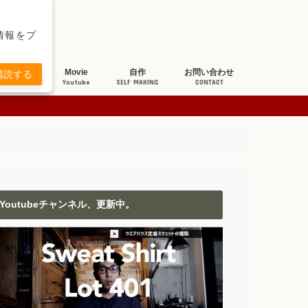
新情報をプ
ち研究
Movie
自作
お問い合わせ
購読する
BOUT JEANS
Youtube
SELF MAKING
CONTACT
Youtubeチャンネル、更新中。