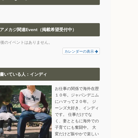
アメカジ関連Event（掲載希望受付中）
今後のイベントはありません。
カレンダーの表示
書いている人：インディ
お仕事の関係で海外在歴
１０年。ジャパンデニム
にハマって２０年。 ジ
ーンズ大好き、インディ
です。 仕事だけでな
く、妻とともに海外での
子育てにも奮闘中。 大
変だけど賑やかで楽しい