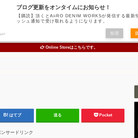
デニム中心に経年変化の楽しめるアイテムの魅力を伝えるアメカジWEBメディア
ブログ更新をオンタイムにお知らせ！
【購読】頂くとAiiRO DENIM WORKSが発信する最
ッシュ通知で受け取れるようになります。
トピックス
オリジナルジーンズを創る
お買い物
色落
拒否
ush7
TOPICS
ORIGINAL JEANS PROJECT
ONLINE STORE
STUDY A
Online Storeはこちらです。
はてブ
送る
Pocket
ポンサードリンク