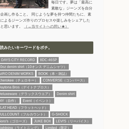
毎日です。夢は「最高に
素敵な」ジーンズを自分
で企画し作ること。 同じような夢を持つ仲間たちに、素
人によるジーンズ作りのプロセスや楽しみをシェアした
いと思います。
（→当サイトへの想い★）
読みたいキーワードをポチ。
8 DAYS CITY RECORD
8DC-46SP
10oz denim shirt（10オンス デニムシャツ）
AiiRO DENIM WORKS
BOOK（本・雑誌）
Cherokee（チェロキー）
CONVERSE（コンバース）
Daytona Bros（デイトナブロス）
Deluxeware（デラックスウエア）
Denim shirt
DIY（自作）
Event（イベント）
FLAT HEAD（フラットヘッド）
FULLCOUNT（フルカウント）
G-SHOCK
Goro's（ゴローズ）
JUKE BOX
LEVI'S（リーバイス）
Lightning（ライトニング）
Limited（限定）