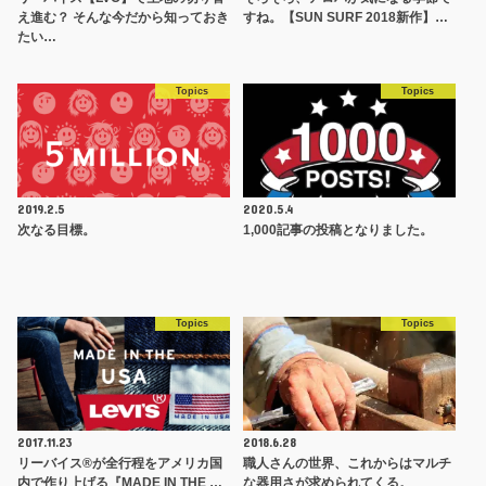
え進む？ そんな今だから知っておき
すね。【SUN SURF 2018新作】…
たい…
Topics
Topics
2019.2.5
2020.5.4
次なる目標。
1,000記事の投稿となりました。
Topics
Topics
2017.11.23
2018.6.28
リーバイス®が全行程をアメリカ国
職人さんの世界、これからはマルチ
内で作り上げる『MADE IN THE …
な器用さが求められてくる。