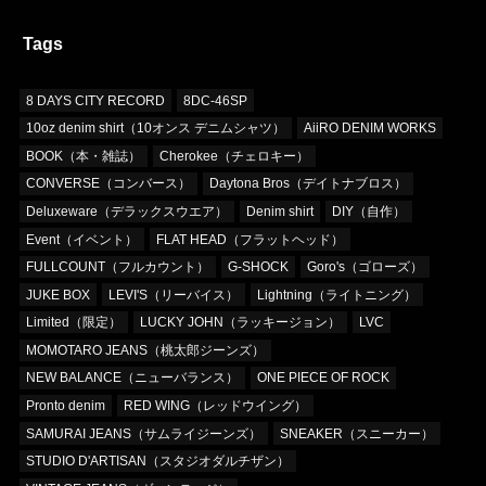
Tags
8 DAYS CITY RECORD
8DC-46SP
10oz denim shirt（10オンス デニムシャツ）
AiiRO DENIM WORKS
BOOK（本・雑誌）
Cherokee（チェロキー）
CONVERSE（コンバース）
Daytona Bros（デイトナブロス）
Deluxeware（デラックスウエア）
Denim shirt
DIY（自作）
Event（イベント）
FLAT HEAD（フラットヘッド）
FULLCOUNT（フルカウント）
G-SHOCK
Goro's（ゴローズ）
JUKE BOX
LEVI'S（リーバイス）
Lightning（ライトニング）
Limited（限定）
LUCKY JOHN（ラッキージョン）
LVC
MOMOTARO JEANS（桃太郎ジーンズ）
NEW BALANCE（ニューバランス）
ONE PIECE OF ROCK
Pronto denim
RED WING（レッドウイング）
SAMURAI JEANS（サムライジーンズ）
SNEAKER（スニーカー）
STUDIO D'ARTISAN（スタジオダルチザン）