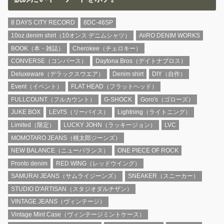
8 DAYS CITY RECORD
8DC-46SP
10oz denim shirt（10オンス デニムシャツ）
AiiRO DENIM WORKS
BOOK（本・雑誌）
Cherokee（チェロキー）
CONVERSE（コンバース）
Daytona Bros（デイトナブロス）
Deluxeware（デラックスウエア）
Denim shirt
DIY（自作）
Event（イベント）
FLAT HEAD（フラットヘッド）
FULLCOUNT（フルカウント）
G-SHOCK
Goro's（ゴローズ）
JUKE BOX
LEVI'S（リーバイス）
Lightning（ライトニング）
Limited（限定）
LUCKY JOHN（ラッキージョン）
LVC
MOMOTARO JEANS（桃太郎ジーンズ）
NEW BALANCE（ニューバランス）
ONE PIECE OF ROCK
Pronto denim
RED WING（レッドウイング）
SAMURAI JEANS（サムライジーンズ）
SNEAKER（スニーカー）
STUDIO D'ARTISAN（スタジオダルチザン）
VINTAGE JEANS（ヴィンテージ）
Vintage Mint Case（ヴィンテージミントケース）