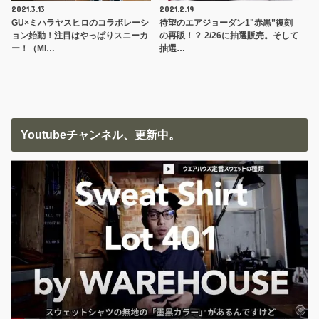
2021.3.13
2021.2.19
GU×ミハラヤスヒロのコラボレーシ
待望のエアジョーダン1"赤黒”復刻
ョン始動！注目はやっぱりスニーカ
の再販！？ 2/26に抽選販売。そして
ー！（MI…
抽選…
Youtubeチャンネル、更新中。