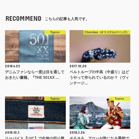
RECOMMEND
こちらの記事も人気です。
Topics
Cherokee（オリジナルジーンズ）
2018.4.25
2017.10.20
デニムファンなら一度は目を通して
ベルトループの中高（中盛り）はど
おきたい書籍。『THE 501XX …
うやって作られているのか？（ヴィ
ンテージ…
Topics
Topics
2018.10.3
2018.3.26
リーバイス【LVC】で生地の切り替
そろそろ、アロハが気になる季節で