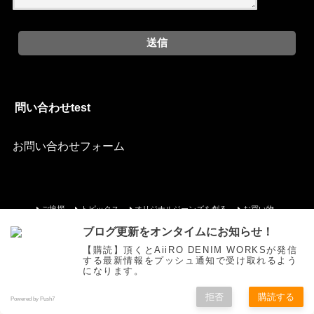
問い合わせtest
お問い合わせフォーム
ご挨拶
トピックス
オリジナルジーンズを創る
お買い物
色落ち研究
Movie
自作
お問い合わせ
ブログ更新をオンタイムにお知らせ！
【購読】頂くとAiiRO DENIM WORKSが発信
©Copyright2025
AiiRO DENIM WORKS
.All Rights Reserved.
する最新情報をプッシュ通知で受け取れるよう
になります。
拒否
購読する
Powered by Push7