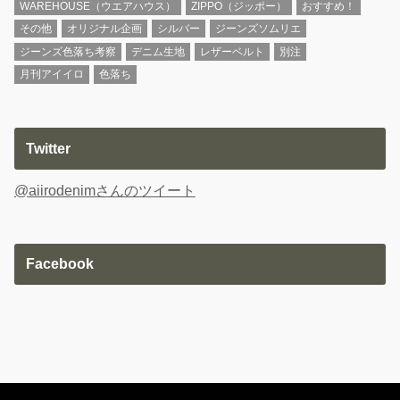
WAREHOUSE（ウエアハウス）
ZIPPO（ジッポー）
おすすめ！
その他
オリジナル企画
シルバー
ジーンズソムリエ
ジーンズ色落ち考察
デニム生地
レザーベルト
別注
月刊アイイロ
色落ち
Twitter
@aiirodenimさんのツイート
Facebook