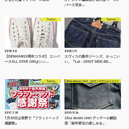
バース完全…
Topics
Topics
2018.9.8
2018.1.11
【DENHAM10周年コラボ】 コンバ
エヴィスの新作ジーンズ、かっこい
ースALL STAR 100はシン…
い。『Lot：2050T SIDE-BE…
Topics
10oz denim shirt（10オンスデニムシャツ）
2017.7.18
2019.11.16
7月30日は長野で『フラットヘッド
10oz denim shirt ディテール解説
感謝祭』
⑥「経年変化の楽しみを」