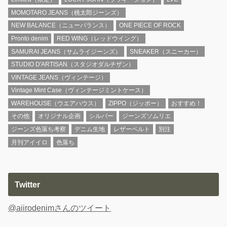
MOMOTARO JEANS（桃太郎ジーンズ）
NEW BALANCE（ニューバランス）
ONE PIECE OF ROCK
Pronto denim
RED WING（レッドウイング）
SAMURAI JEANS（サムライジーンズ）
SNEAKER（スニーカー）
STUDIO D'ARTISAN（スタジオダルチザン）
VINTAGE JEANS（ヴィンテージ）
Vintage Mint Case（ヴィンテージミントケース）
WAREHOUSE（ウエアハウス）
ZIPPO（ジッポー）
おすすめ！
その他
オリジナル企画
シルバー
ジーンズソムリエ
ジーンズ色落ち考察
デニム生地
レザーベルト
別注
月刊アイイロ
色落ち
Twitter
@aiirodenimさんのツイート