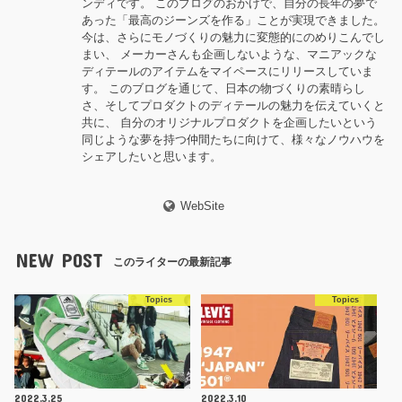
ンディです。 このブログのおかげで、自分の長年の夢で
あった「最高のジーンズを作る」ことが実現できました。
今は、さらにモノづくりの魅力に変態的にのめりこんでし
まい、 メーカーさんも企画しないような、マニアックな
ディテールのアイテムをマイペースにリリースしていま
す。 このブログを通じて、日本の物づくりの素晴らし
さ、そしてプロダクトのディテールの魅力を伝えていくと
共に、 自分のオリジナルプロダクトを企画したいという
同じような夢を持つ仲間たちに向けて、様々なノウハウを
シェアしたいと思います。
WebSite
NEW POST
このライターの最新記事
Topics
Topics
2022.3.25
2022.3.10