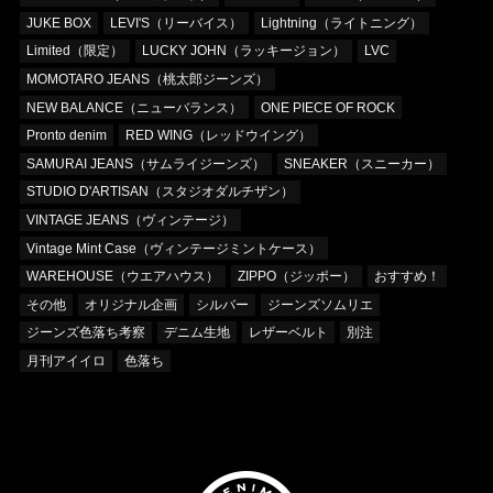
JUKE BOX
LEVI'S（リーバイス）
Lightning（ライトニング）
Limited（限定）
LUCKY JOHN（ラッキージョン）
LVC
MOMOTARO JEANS（桃太郎ジーンズ）
NEW BALANCE（ニューバランス）
ONE PIECE OF ROCK
Pronto denim
RED WING（レッドウイング）
SAMURAI JEANS（サムライジーンズ）
SNEAKER（スニーカー）
STUDIO D'ARTISAN（スタジオダルチザン）
VINTAGE JEANS（ヴィンテージ）
Vintage Mint Case（ヴィンテージミントケース）
WAREHOUSE（ウエアハウス）
ZIPPO（ジッポー）
おすすめ！
その他
オリジナル企画
シルバー
ジーンズソムリエ
ジーンズ色落ち考察
デニム生地
レザーベルト
別注
月刊アイイロ
色落ち