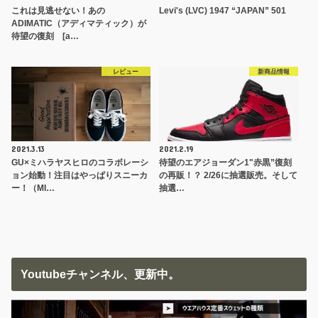
これは見逃せない！あの
Levi's (LVC) 1947 “JAPAN” 501
ADIMATIC（アディマティック）が
待望の復刻 [a…
レビュー
新商品情報
2021.3.13
2021.2.19
GU×ミハラヤスヒロのコラボレーシ
待望のエアジョーダン1"赤黒”復刻
ョン始動！注目はやっぱりスニーカ
の再販！？ 2/26に抽選販売。そして
ー！（MI…
抽選…
Youtubeチャンネル、更新中。