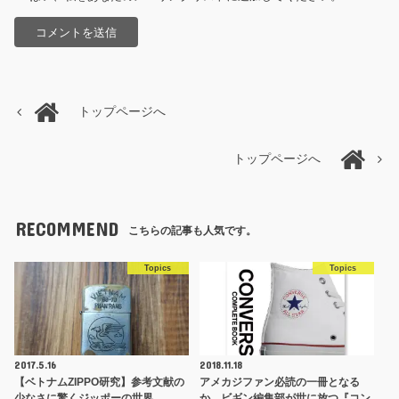
トップページへ
トップページへ
RECOMMEND
こちらの記事も人気です。
Topics
Topics
2017.5.16
2018.11.18
【ベトナムZIPPO研究】参考文献の
アメカジファン必読の一冊となる
少なさに驚くジッポーの世界
か。ビギン編集部が世に放つ『コン