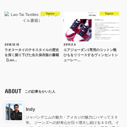
Topics
Topics
2018.12.12
2019.2.6
ラオス〜タイのテキスタイルの歴史
エアジョーダン1専用のコットン靴
を深く掘り下げた永久保存版の書籍
ひもをリリースするヴィンセントシ
【Lao…
ューレー…
ABOUT
この記事をかいた人
Indy
ジャパンデニムの魅力・アメカジの魅力にハマって２０
年。 ジーンズへの好奇心が日々増大し続ける４０代、イ