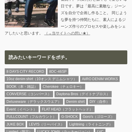
日です。夢は「最高に素敵な」ジーン
ズを自分で企画し作ること。 同じよう
な夢を持つ仲間たちに、素人によるジ
ーンズ作りのプロセスや楽しみをシェ
アしたいと思います。
（→当サイトへの想い★）
読みたいキーワードをポチ。
8 DAYS CITY RECORD
8DC-46SP
10oz denim shirt（10オンス デニムシャツ）
AiiRO DENIM WORKS
BOOK（本・雑誌）
Cherokee（チェロキー）
CONVERSE（コンバース）
Daytona Bros（デイトナブロス）
Deluxeware（デラックスウエア）
Denim shirt
DIY（自作）
Event（イベント）
FLAT HEAD（フラットヘッド）
FULLCOUNT（フルカウント）
G-SHOCK
Goro's（ゴローズ）
JUKE BOX
LEVI'S（リーバイス）
Lightning（ライトニング）
Limited（限定）
LUCKY JOHN（ラッキージョン）
LVC