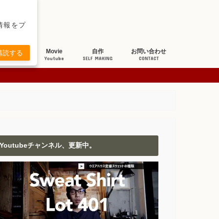
新情報をプ
ち研究
Movie
自作
お問い合わせ
購読する
BOUT JEANS
Youtube
SELF MAKING
CONTACT
Youtubeチャンネル、更新中。