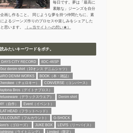
毎日です。夢は「最高に
素敵な」ジーンズを自分
で企画し作ること。 同じような夢を持つ仲間たちに、素
人によるジーンズ作りのプロセスや楽しみをシェアした
いと思います。
（→当サイトへの想い★）
読みたいキーワードをポチ。
8 DAYS CITY RECORD
8DC-46SP
10oz denim shirt（10オンス デニムシャツ）
AiiRO DENIM WORKS
BOOK（本・雑誌）
Cherokee（チェロキー）
CONVERSE（コンバース）
Daytona Bros（デイトナブロス）
Deluxeware（デラックスウエア）
Denim shirt
DIY（自作）
Event（イベント）
FLAT HEAD（フラットヘッド）
FULLCOUNT（フルカウント）
G-SHOCK
Goro's（ゴローズ）
JUKE BOX
LEVI'S（リーバイス）
Lightning（ライトニング）
Limited（限定）