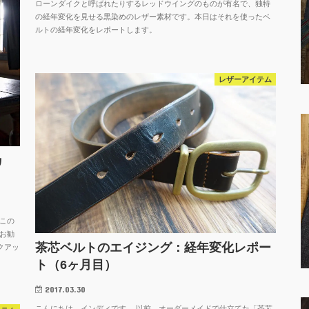
ローンダイクと呼ばれたりするレッドウイングのものが有名で、独特
の経年変化を見せる黒染めのレザー素材です。本日はそれを使ったベ
ルトの経年変化をレポートします。
レザーアイテム
カ
この
お勧
茶芯ベルトのエイジング：経年変化レポー
クアッ
ト（6ヶ月目）
2017.03.30
こんにちは、インディです。 以前、オーダーメイドで仕立てた「茶芯