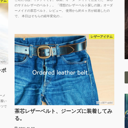
イテム
のサドルレザーのベルト」。 「理想のレザーベルト探しの旅」オーダ
ーメイドの茶芯ベルト、レビュー。 使用から約６ヶ月が経過したの
で、 本日はそちらの経年変化の…
レザーアイテム
レポ
ーメ
日履い
ーツで
茶芯レザーベルト、ジーンズに装着してみ
る。