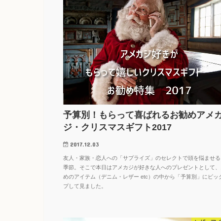
予算別！もらって喜ばれるお勧めアメ
ジ・クリスマスギフト2017
2017.12.03
友人・家族・恋人への「サプライズ」のセレクトで頭を悩ませる
季節。そこで本日はアメカジが好きな人へのプレゼントとして、
めのアイテム（デニム・レザー etc）の中から「予算別」にピッ
プして見ました。