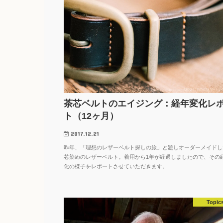
茶芯ベルトのエイジング：経年変化レ
ト（12ヶ月）
2017.12.21
昨年、「理想のレザーベルト探しの旅」と題しオーダーメイドし
芯染めのレザーベルト。着用から1年が経過しましたので、その
化の様子をレポートさせていただきます。
Topic