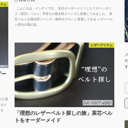
2016.11.20
イテム
こんにちは、インディです。 先日オーダーメイドしたクローンダイ
ク（茶芯）ベルト↓ 手持ちの桃太郎ジーンズに装着してみました。 茶
芯ベルトを桃太郎ジーンズ（銅丹モデル）に装着してみる レザーベル
ト部分の黒の染…
レザーアイテム
ダー
の工房
すると
きま
「理想のレザーベルト探しの旅」茶芯ベル
トをオーダーメイド