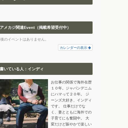
アメカジ関連Event（掲載希望受付中）
今後のイベントはありません。
カレンダーの表示
書いている人：インディ
お仕事の関係で海外在歴
１０年。ジャパンデニム
にハマって２０年。 ジ
ーンズ大好き、インディ
です。 仕事だけでな
く、妻とともに海外での
子育てにも奮闘中。 大
変だけど賑やかで楽しい