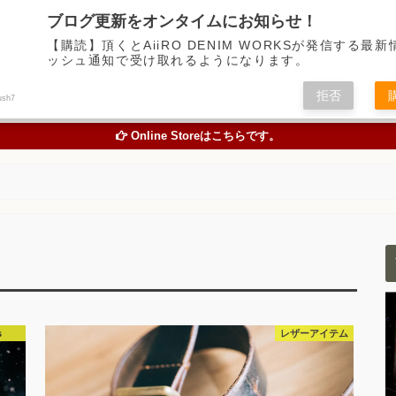
デニム中心に経年変化の楽しめるアイテムの魅力を伝えるアメカジWEBメディア
ブログ更新をオンタイムにお知らせ！
【購読】頂くとAiiRO DENIM WORKSが発信する最
ッシュ通知で受け取れるようになります。
トピックス
オリジナルジーンズを創る
お買い物
色落
拒否
ush7
TOPICS
ORIGINAL JEANS PROJECT
ONLINE STORE
STUDY A
Online Storeはこちらです。
s
レザーアイテム