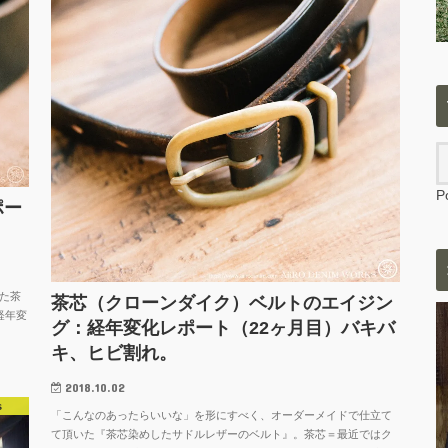
P
ポー
た茶
茶芯（クローンダイク）ベルトのエイジン
経年変
グ：経年変化レポート（22ヶ月目）バキバ
キ、ヒビ割れ。
2018.10.02
s
「こんなのあったらいいな」を形にすべく、オーダーメイドで仕立て
て頂いた『茶芯染めしたサドルレザーのベルト』。茶芯＝最近ではク