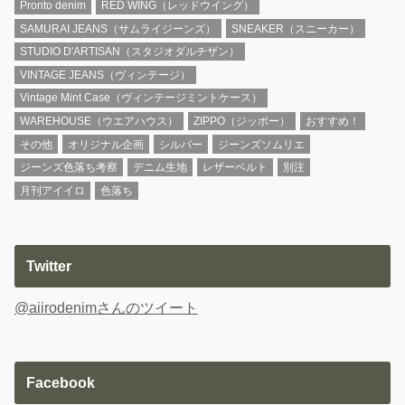
Pronto denim
RED WING（レッドウイング）
SAMURAI JEANS（サムライジーンズ）
SNEAKER（スニーカー）
STUDIO D'ARTISAN（スタジオダルチザン）
VINTAGE JEANS（ヴィンテージ）
Vintage Mint Case（ヴィンテージミントケース）
WAREHOUSE（ウエアハウス）
ZIPPO（ジッポー）
おすすめ！
その他
オリジナル企画
シルバー
ジーンズソムリエ
ジーンズ色落ち考察
デニム生地
レザーベルト
別注
月刊アイイロ
色落ち
Twitter
@aiirodenimさんのツイート
Facebook