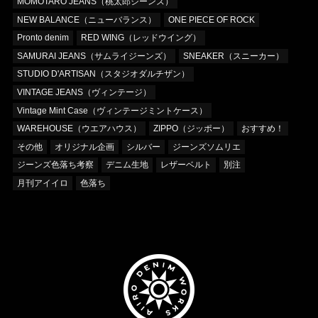
MOMOTARO JEANS（桃太郎ジーンズ）
NEW BALANCE（ニューバランス）
ONE PIECE OF ROCK
Pronto denim
RED WING（レッドウイング）
SAMURAI JEANS（サムライジーンズ）
SNEAKER（スニーカー）
STUDIO D'ARTISAN（スタジオダルチザン）
VINTAGE JEANS（ヴィンテージ）
Vintage Mint Case（ヴィンテージミントケース）
WAREHOUSE（ウエアハウス）
ZIPPO（ジッポー）
おすすめ！
その他
オリジナル企画
シルバー
ジーンズソムリエ
ジーンズ色落ち考察
デニム生地
レザーベルト
別注
月刊アイイロ
色落ち