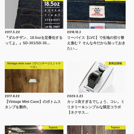
2017.5.22
2018.10.3
『ダルチザン、18.5ozを定番化する
リーバイス【LVC】で生地の切り替
ってよ。』SD-301/SD-30…
え進む？ そんな今だから知っておき
たい…
Vintage mint case（ヴィンテージミントケ
新商品情報
ース）
2017.8.22
2020.5.23
【Vintage Mint Case】のボトムス
カッコ良すぎるでしょう、コレ。ミ
タンプを製作。
リタリー＆シンプルな限定コラボ
【ネクサス…
Topics
Topics