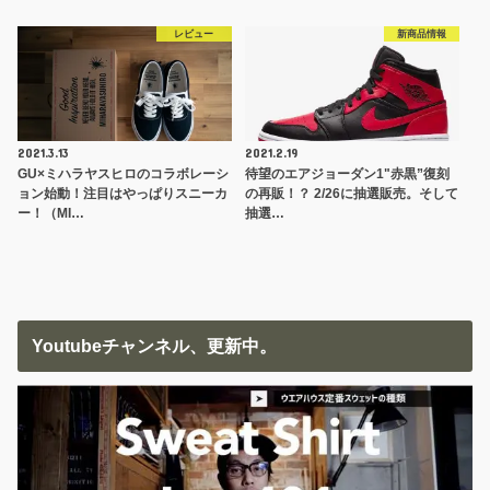
レビュー
新商品情報
2021.3.13
2021.2.19
GU×ミハラヤスヒロのコラボレーシ
待望のエアジョーダン1"赤黒”復刻
ョン始動！注目はやっぱりスニーカ
の再販！？ 2/26に抽選販売。そして
ー！（MI…
抽選…
Youtubeチャンネル、更新中。