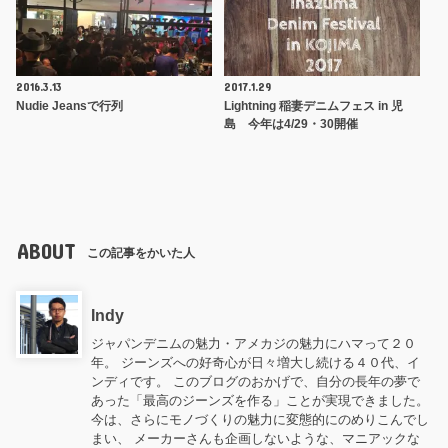
2016.3.13
2017.1.29
Nudie Jeansで行列
Lightning 稲妻デニムフェス in 児
島 今年は4/29・30開催
ABOUT
この記事をかいた人
Indy
ジャパンデニムの魅力・アメカジの魅力にハマって２０
年。 ジーンズへの好奇心が日々増大し続ける４０代、イ
ンディです。 このブログのおかげで、自分の長年の夢で
あった「最高のジーンズを作る」ことが実現できました。
今は、さらにモノづくりの魅力に変態的にのめりこんでし
まい、 メーカーさんも企画しないような、マニアックな