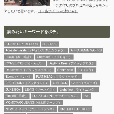
ーンズ作りのプロセスや楽しみをシェ
アしたいと思います。
（→当サイトへの想い★）
読みたいキーワードをポチ。
8 DAYS CITY RECORD
8DC-46SP
10oz denim shirt（10オンス デニムシャツ）
AiiRO DENIM WORKS
BOOK（本・雑誌）
Cherokee（チェロキー）
CONVERSE（コンバース）
Daytona Bros（デイトナブロス）
Deluxeware（デラックスウエア）
Denim shirt
DIY（自作）
Event（イベント）
FLAT HEAD（フラットヘッド）
FULLCOUNT（フルカウント）
G-SHOCK
Goro's（ゴローズ）
JUKE BOX
LEVI'S（リーバイス）
Lightning（ライトニング）
Limited（限定）
LUCKY JOHN（ラッキージョン）
LVC
MOMOTARO JEANS（桃太郎ジーンズ）
NEW BALANCE（ニューバランス）
ONE PIECE OF ROCK