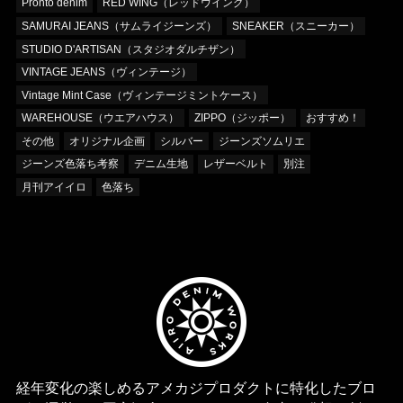
Pronto denim
RED WING（レッドウイング）
SAMURAI JEANS（サムライジーンズ）
SNEAKER（スニーカー）
STUDIO D'ARTISAN（スタジオダルチザン）
VINTAGE JEANS（ヴィンテージ）
Vintage Mint Case（ヴィンテージミントケース）
WAREHOUSE（ウエアハウス）
ZIPPO（ジッポー）
おすすめ！
その他
オリジナル企画
シルバー
ジーンズソムリエ
ジーンズ色落ち考察
デニム生地
レザーベルト
別注
月刊アイイロ
色落ち
経年変化の楽しめるアメカジプロダクトに特化したブロ