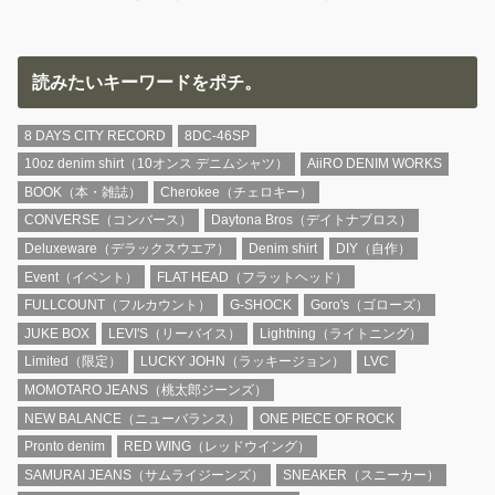
読みたいキーワードをポチ。
8 DAYS CITY RECORD
8DC-46SP
10oz denim shirt（10オンス デニムシャツ）
AiiRO DENIM WORKS
BOOK（本・雑誌）
Cherokee（チェロキー）
CONVERSE（コンバース）
Daytona Bros（デイトナブロス）
Deluxeware（デラックスウエア）
Denim shirt
DIY（自作）
Event（イベント）
FLAT HEAD（フラットヘッド）
FULLCOUNT（フルカウント）
G-SHOCK
Goro's（ゴローズ）
JUKE BOX
LEVI'S（リーバイス）
Lightning（ライトニング）
Limited（限定）
LUCKY JOHN（ラッキージョン）
LVC
MOMOTARO JEANS（桃太郎ジーンズ）
NEW BALANCE（ニューバランス）
ONE PIECE OF ROCK
Pronto denim
RED WING（レッドウイング）
SAMURAI JEANS（サムライジーンズ）
SNEAKER（スニーカー）