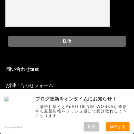
問い合わせtest
お問い合わせフォーム
ブログ更新をオンタイムにお知らせ！
【購読】頂くとAiiRO DENIM WORKSが発信
する最新情報をプッシュ通知で受け取れるよう
ご挨拶
トピックス
オリジナルジーンズを創る
お買い物
になります。
色落ち研究
Movie
自作
お問い合わせ
拒否
購読する
Powered by Push7
©Copyright2025
AiiRO DENIM WORKS
.All Rights Reserved.