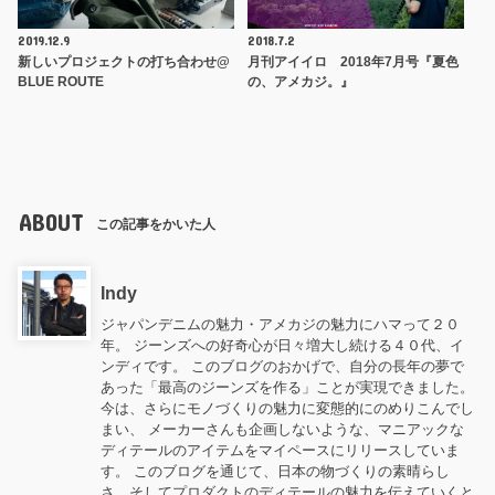
2019.12.9
2018.7.2
新しいプロジェクトの打ち合わせ@
月刊アイイロ 2018年7月号『夏色
BLUE ROUTE
の、アメカジ。』
ABOUT
この記事をかいた人
Indy
ジャパンデニムの魅力・アメカジの魅力にハマって２０
年。 ジーンズへの好奇心が日々増大し続ける４０代、イ
ンディです。 このブログのおかげで、自分の長年の夢で
あった「最高のジーンズを作る」ことが実現できました。
今は、さらにモノづくりの魅力に変態的にのめりこんでし
まい、 メーカーさんも企画しないような、マニアックな
ディテールのアイテムをマイペースにリリースしていま
す。 このブログを通じて、日本の物づくりの素晴らし
さ、そしてプロダクトのディテールの魅力を伝えていくと