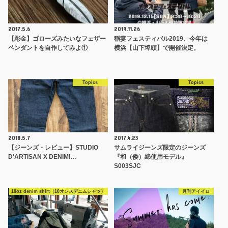
2017.5.6
2019.11.26
【彫金】ゴローズみたいなフェザー
稲妻フェスティバル2019、今年は
ペンダントを自作してみよ①
横浜【山下埠頭】で開催決定。
Topics
Topics
2018.5.7
2017.4.23
【ジーンズ・レビュー】STUDIO
サムライジーンズ限定のジーンズ
D'ARTISAN X DENIMI…
『和（倭）綿使用モデル』
S003SJC
10oz denim shirt（10オンスデニムシャツ）
月刊アイイロ