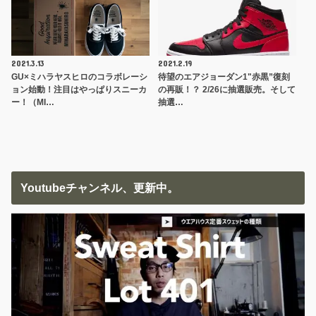
2021.3.13
2021.2.19
GU×ミハラヤスヒロのコラボレーシ
待望のエアジョーダン1"赤黒”復刻
ョン始動！注目はやっぱりスニーカ
の再販！？ 2/26に抽選販売。そして
ー！（MI…
抽選…
Youtubeチャンネル、更新中。