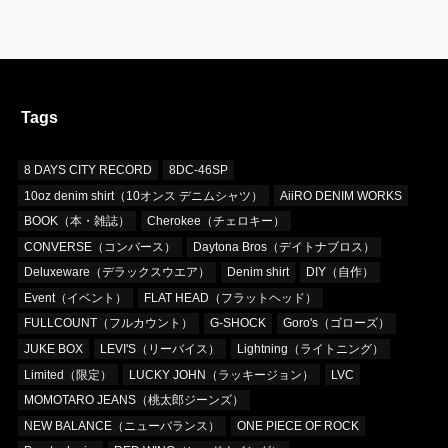
Tags
8 DAYS CITY RECORD
8DC-46SP
10oz denim shirt（10オンス デニムシャツ）
AiiRO DENIM WORKS
BOOK（本・雑誌）
Cherokee（チェロキー）
CONVERSE（コンバース）
Daytona Bros（デイトナブロス）
Deluxeware（デラックスウエア）
Denim shirt
DIY（自作）
Event（イベント）
FLAT HEAD（フラットヘッド）
FULLCOUNT（フルカウント）
G-SHOCK
Goro's（ゴローズ）
JUKE BOX
LEVI'S（リーバイス）
Lightning（ライトニング）
Limited（限定）
LUCKY JOHN（ラッキージョン）
LVC
MOMOTARO JEANS（桃太郎ジーンズ）
NEW BALANCE（ニューバランス）
ONE PIECE OF ROCK