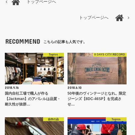
トップページへ
トップページへ
RECOMMEND
こちらの記事も人気です。
Topics
8 DAYS CITY RECORD
2018.9.16
2018.6.10
国内自社工場で職人が作る
50年後のヴィンテージとなれ。限定
【Jackman】のアパレルは品質・
ジーンズ【8DC-46SP】を完成さ
耐久性が抜群…
せ…
自作の品
Topics