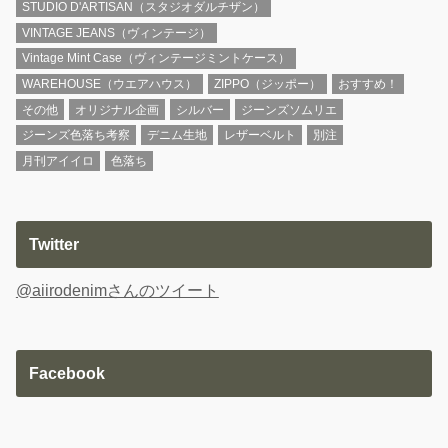
STUDIO D'ARTISAN（スタジオダルチザン）
VINTAGE JEANS（ヴィンテージ）
Vintage Mint Case（ヴィンテージミントケース）
WAREHOUSE（ウエアハウス）
ZIPPO（ジッポー）
おすすめ！
その他
オリジナル企画
シルバー
ジーンズソムリエ
ジーンズ色落ち考察
デニム生地
レザーベルト
別注
月刊アイイロ
色落ち
Twitter
@aiirodenimさんのツイート
Facebook