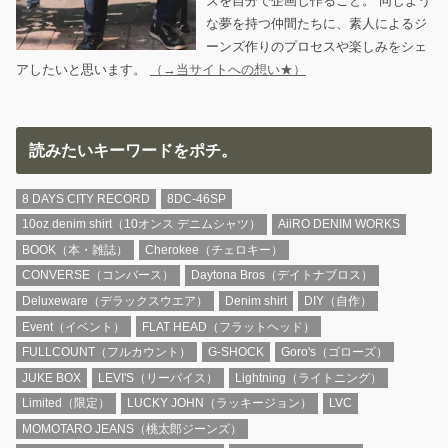
ズを自分で企画し作ること。 同じよう
な夢を持つ仲間たちに、素人によるジ
ーンズ作りのプロセスや楽しみをシェ
アしたいと思います。
（→当サイトへの想い★）
読みたいキーワードをポチ。
8 DAYS CITY RECORD
8DC-46SP
10oz denim shirt（10オンス デニムシャツ）
AiiRO DENIM WORKS
BOOK（本・雑誌）
Cherokee（チェロキー）
CONVERSE（コンバース）
Daytona Bros（デイトナブロス）
Deluxeware（デラックスウエア）
Denim shirt
DIY（自作）
Event（イベント）
FLAT HEAD（フラットヘッド）
FULLCOUNT（フルカウント）
G-SHOCK
Goro's（ゴローズ）
JUKE BOX
LEVI'S（リーバイス）
Lightning（ライトニング）
Limited（限定）
LUCKY JOHN（ラッキージョン）
LVC
MOMOTARO JEANS（桃太郎ジーンズ）