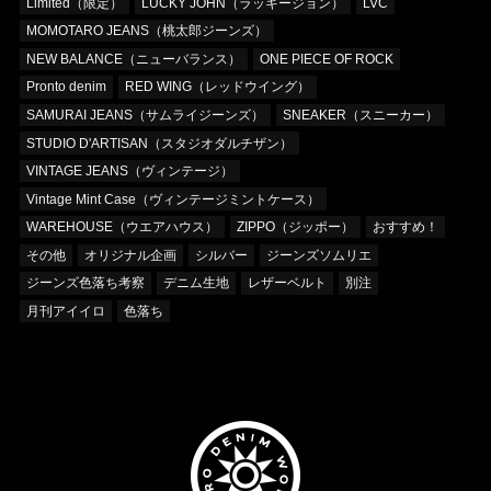
Limited（限定）
LUCKY JOHN（ラッキージョン）
LVC
MOMOTARO JEANS（桃太郎ジーンズ）
NEW BALANCE（ニューバランス）
ONE PIECE OF ROCK
Pronto denim
RED WING（レッドウイング）
SAMURAI JEANS（サムライジーンズ）
SNEAKER（スニーカー）
STUDIO D'ARTISAN（スタジオダルチザン）
VINTAGE JEANS（ヴィンテージ）
Vintage Mint Case（ヴィンテージミントケース）
WAREHOUSE（ウエアハウス）
ZIPPO（ジッポー）
おすすめ！
その他
オリジナル企画
シルバー
ジーンズソムリエ
ジーンズ色落ち考察
デニム生地
レザーベルト
別注
月刊アイイロ
色落ち