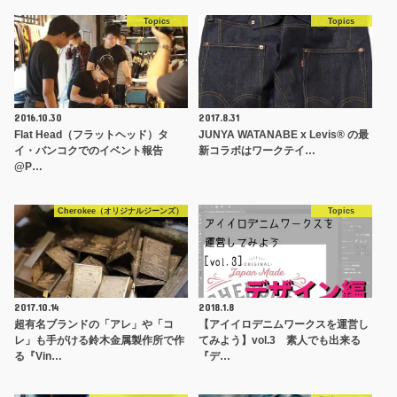
Topics
Topics
2016.10.30
2017.8.31
Flat Head（フラットヘッド）タ
JUNYA WATANABE x Levis® の最
イ・バンコクでのイベント報告
新コラボはワークテイ…
@P…
Cherokee（オリジナルジーンズ）
Topics
2017.10.14
2018.1.8
超有名ブランドの「アレ」や「コ
【アイイロデニムワークスを運営し
レ」も手がける鈴木金属製作所で作
てみよう】vol.3 素人でも出来る
る『Vin…
『デ…