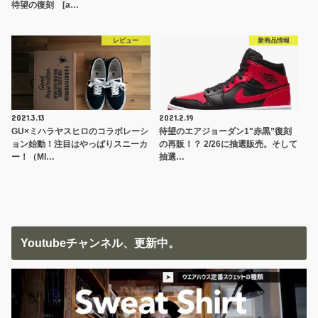
待望の復刻 [a…
レビュー
新商品情報
2021.3.13
2021.2.19
GU×ミハラヤスヒロのコラボレーシ
待望のエアジョーダン1"赤黒”復刻
ョン始動！注目はやっぱりスニーカ
の再販！？ 2/26に抽選販売。そして
ー！（MI…
抽選…
Youtubeチャンネル、更新中。