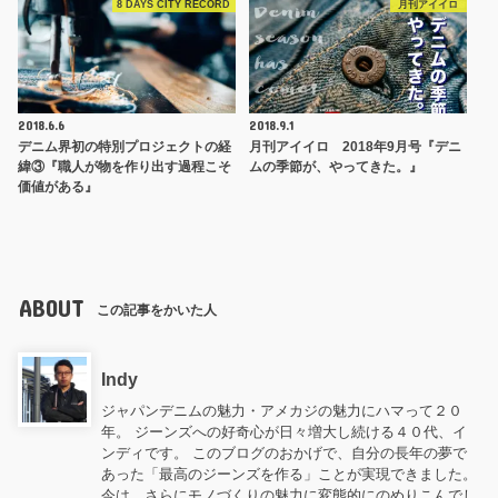
8 DAYS CITY RECORD
月刊アイイロ
2018.6.6
2018.9.1
デニム界初の特別プロジェクトの経
月刊アイイロ 2018年9月号『デニ
緯③『職人が物を作り出す過程こそ
ムの季節が、やってきた。』
価値がある』
ABOUT
この記事をかいた人
Indy
ジャパンデニムの魅力・アメカジの魅力にハマって２０
年。 ジーンズへの好奇心が日々増大し続ける４０代、イ
ンディです。 このブログのおかげで、自分の長年の夢で
あった「最高のジーンズを作る」ことが実現できました。
今は、さらにモノづくりの魅力に変態的にのめりこんでし