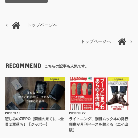
トップページへ
トップページへ
RECOMMEND
こちらの記事も人気です。
Topics
Topics
2016.11.30
2018.10.27
悲しみのZIPPO（禁煙の果てに…全
ライトニング、別冊ムック本の発行
員２軍落ち）【ジッポー】
頻度が月刊ペースを超える（エイ出
版）