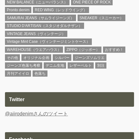
NEW BALANCE（ニューバランス）
ONE PIECE OF ROCK
Pronto denim
RED WING（レッドウイング）
SAMURAI JEANS（サムライジーンズ）
SNEAKER（スニーカー）
STUDIO D'ARTISAN（スタジオダルチザン）
VINTAGE JEANS（ヴィンテージ）
Vintage Mint Case（ヴィンテージミントケース）
WAREHOUSE（ウエアハウス）
ZIPPO（ジッポー）
おすすめ！
その他
オリジナル企画
シルバー
ジーンズソムリエ
ジーンズ色落ち考察
デニム生地
レザーベルト
別注
月刊アイイロ
色落ち
Twitter
@aiirodenimさんのツイート