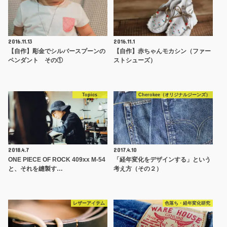
2016.11.13
2016.11.1
【自作】彫金でシルバースプーンの
【自作】赤ちゃんモカシン（ファー
ペンダント その①
ストシューズ）
Topics
Cherokee（オリジナルジーンズ）
2018.4.7
2017.4.10
ONE PIECE OF ROCK 409xx M-54
「経年変化をデザインする」という
と、それを縫製す…
考え方（その２）
レザーアイテム
色落ち・経年変化研究