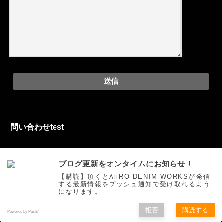
問い合わせtest
お問い合わせフォーム
ブログ更新をオンタイムにお知らせ！
【購読】頂くとAiiRO DENIM WORKSが発信
する最新情報をプッシュ通知で受け取れるよう
になります。
ご挨拶
トピックス
オリジナルジーンズを創る
お買い物
拒否
購読する
色落ち研究
Movie
自作
お問い合わせ
Powered by Push7