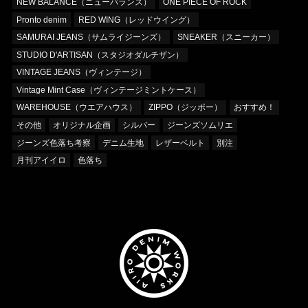
NEW BALANCE（ニューバランス）
ONE PIECE OF ROCK
Pronto denim
RED WING（レッドウイング）
SAMURAI JEANS（サムライジーンズ）
SNEAKER（スニーカー）
STUDIO D'ARTISAN（スタジオダルチザン）
VINTAGE JEANS（ヴィンテージ）
Vintage Mint Case（ヴィンテージミントケース）
WAREHOUSE（ウエアハウス）
ZIPPO（ジッポー）
おすすめ！
その他
オリジナル企画
シルバー
ジーンズソムリエ
ジーンズ色落ち考察
デニム生地
レザーベルト
別注
月刊アイイロ
色落ち