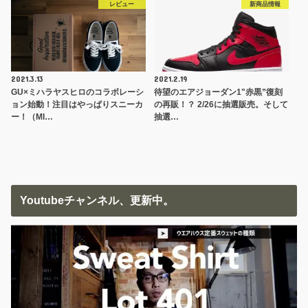
レビュー
新商品情報
2021.3.13
2021.2.19
GU×ミハラヤスヒロのコラボレーシ
待望のエアジョーダン1"赤黒”復刻
ョン始動！注目はやっぱりスニーカ
の再販！？ 2/26に抽選販売。そして
ー！（MI…
抽選…
Youtubeチャンネル、更新中。