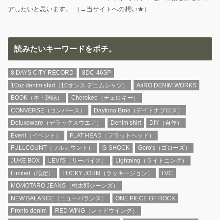
アしたいと思います。
（→当サイトへの想い★）
読みたいキーワードをポチ。
8 DAYS CITY RECORD
8DC-46SP
10oz denim shirt（10オンス デニムシャツ）
AiiRO DENIM WORKS
BOOK（本・雑誌）
Cherokee（チェロキー）
CONVERSE（コンバース）
Daytona Bros（デイトナブロス）
Deluxeware（デラックスウエア）
Denim shirt
DIY（自作）
Event（イベント）
FLAT HEAD（フラットヘッド）
FULLCOUNT（フルカウント）
G-SHOCK
Goro's（ゴローズ）
JUKE BOX
LEVI'S（リーバイス）
Lightning（ライトニング）
Limited（限定）
LUCKY JOHN（ラッキージョン）
LVC
MOMOTARO JEANS（桃太郎ジーンズ）
NEW BALANCE（ニューバランス）
ONE PIECE OF ROCK
Pronto denim
RED WING（レッドウイング）