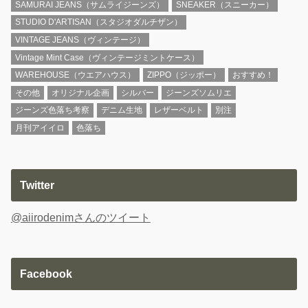
SAMURAI JEANS（サムライジーンズ）
SNEAKER（スニーカー）
STUDIO D'ARTISAN（スタジオダルチザン）
VINTAGE JEANS（ヴィンテージ）
Vintage Mint Case（ヴィンテージミントケース）
WAREHOUSE（ウエアハウス）
ZIPPO（ジッポー）
おすすめ！
その他
オリジナル企画
シルバー
ジーンズソムリエ
ジーンズ色落ち考察
デニム生地
レザーベルト
別注
月刊アイイロ
色落ち
Twitter
@aiirodenimさんのツイート
Facebook