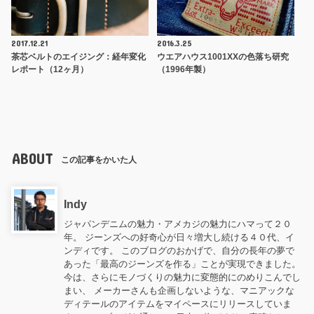
2017.12.21
2016.3.25
茶芯ベルトのエイジング：経年変化
ウエアハウス1001XXの色落ち研究
レポート（12ヶ月）
（1996年製）
ABOUT
この記事をかいた人
Indy
ジャパンデニムの魅力・アメカジの魅力にハマって２０
年。 ジーンズへの好奇心が日々増大し続ける４０代、イ
ンディです。 このブログのおかげで、自分の長年の夢で
あった「最高のジーンズを作る」ことが実現できました。
今は、さらにモノづくりの魅力に変態的にのめりこんでし
まい、 メーカーさんも企画しないような、マニアックな
ディテールのアイテムをマイペースにリリースしていま