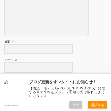
名前
※
メール
※
サイト
ブログ更新をオンタイムにお知らせ！
【購読】頂くとAiiRO DENIM WORKSが発信
する最新情報をプッシュ通知で受け取れるよう
になります。
はい、私をあなたのメーリングリストに追加してください。
拒否
購読する
新しいコメントをメールで通知
Powered by Push7