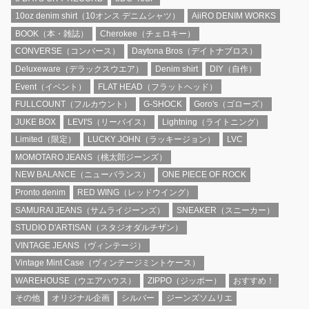
10oz denim shirt（10オンス デニムシャツ）
AiiRO DENIM WORKS
BOOK（本・雑誌）
Cherokee（チェロキー）
CONVERSE（コンバース）
Daytona Bros（デイトナブロス）
Deluxeware（デラックスウエア）
Denim shirt
DIY（自作）
Event（イベント）
FLAT HEAD（フラットヘッド）
FULLCOUNT（フルカウント）
G-SHOCK
Goro's（ゴローズ）
JUKE BOX
LEVI'S（リーバイス）
Lightning（ライトニング）
Limited（限定）
LUCKY JOHN（ラッキージョン）
LVC
MOMOTARO JEANS（桃太郎ジーンズ）
NEW BALANCE（ニューバランス）
ONE PIECE OF ROCK
Pronto denim
RED WING（レッドウイング）
SAMURAI JEANS（サムライジーンズ）
SNEAKER（スニーカー）
STUDIO D'ARTISAN（スタジオダルチザン）
VINTAGE JEANS（ヴィンテージ）
Vintage Mint Case（ヴィンテージミントケース）
WAREHOUSE（ウエアハウス）
ZIPPO（ジッポー）
おすすめ！
その他
オリジナル企画
シルバー
ジーンズソムリエ