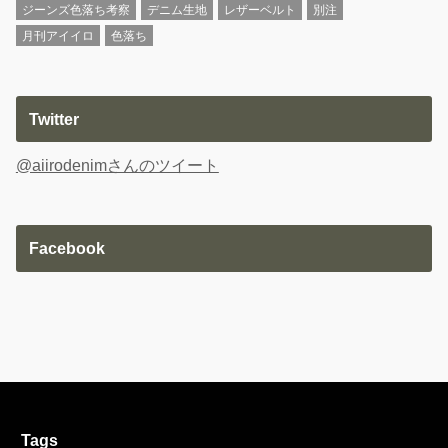
ジーンズ色落ち考察
デニム生地
レザーベルト
別注
月刊アイイロ
色落ち
Twitter
@aiirodenimさんのツイート
Facebook
Tags