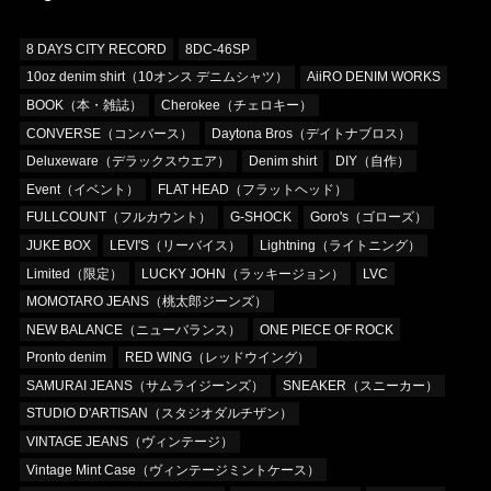
8 DAYS CITY RECORD
8DC-46SP
10oz denim shirt（10オンス デニムシャツ）
AiiRO DENIM WORKS
BOOK（本・雑誌）
Cherokee（チェロキー）
CONVERSE（コンバース）
Daytona Bros（デイトナブロス）
Deluxeware（デラックスウエア）
Denim shirt
DIY（自作）
Event（イベント）
FLAT HEAD（フラットヘッド）
FULLCOUNT（フルカウント）
G-SHOCK
Goro's（ゴローズ）
JUKE BOX
LEVI'S（リーバイス）
Lightning（ライトニング）
Limited（限定）
LUCKY JOHN（ラッキージョン）
LVC
MOMOTARO JEANS（桃太郎ジーンズ）
NEW BALANCE（ニューバランス）
ONE PIECE OF ROCK
Pronto denim
RED WING（レッドウイング）
SAMURAI JEANS（サムライジーンズ）
SNEAKER（スニーカー）
STUDIO D'ARTISAN（スタジオダルチザン）
VINTAGE JEANS（ヴィンテージ）
Vintage Mint Case（ヴィンテージミントケース）