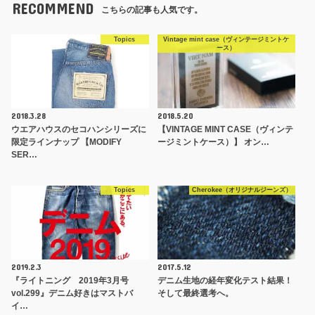
RECOMMEND
こちらの記事も人気です。
Topics
Vintage mint case（ヴィンテージミントケ
ース）
2018.3.28
2018.5.20
ウエアハウスのセコハンシリーズに
【VINTAGE MINT CASE（ヴィンテ
限定ラインナップ 【MODIFY
ージミントケース）】 オン…
SER…
Topics
Cherokee（オリジナルジーンズ）
2019.2.3
2017.5.12
『ライトニング 2019年3月号
デニム生地の経年変化テスト結果！
vol.299』デニム好きはマストバ
そして最終選考へ。
イ…