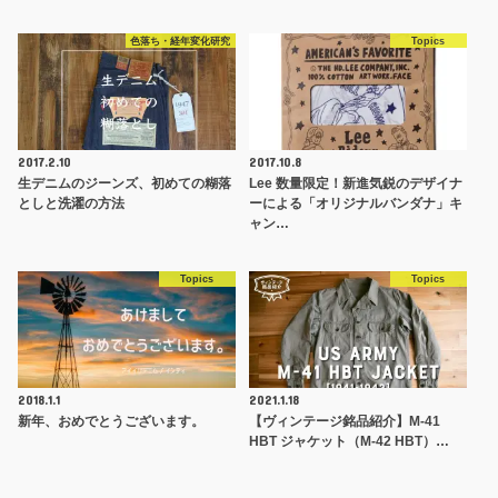
色落ち・経年変化研究
Topics
2017.2.10
2017.10.8
生デニムのジーンズ、初めての糊落
Lee 数量限定！新進気鋭のデザイナ
としと洗濯の方法
ーによる「オリジナルバンダナ」キ
ャン…
Topics
Topics
2018.1.1
2021.1.18
新年、おめでとうございます。
【ヴィンテージ銘品紹介】M-41
HBT ジャケット（M-42 HBT）…