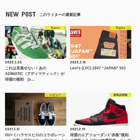
NEW POST
このライターの最新記事
Topics
Topics
2022.3.25
2022.3.10
これは見逃せない！あの
Levi's (LVC) 1947 “JAPAN” 501
ADIMATIC（アディマティック）が
待望の復刻 [a…
レビュー
新商品情報
2021.3.13
2021.2.19
GU×ミハラヤスヒロのコラボレーシ
待望のエアジョーダン1"赤黒”復刻