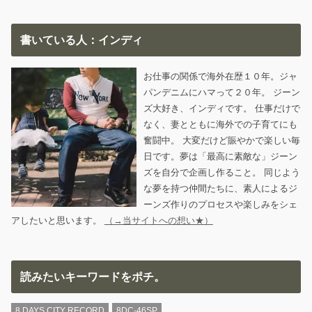
書いている人：インディ
お仕事の関係で海外在歴１０年。ジャ
パンデニムにハマって２０年。 ジーン
ズ大好き、インディです。 仕事だけで
なく、妻とともに海外での子育てにも
奮闘中。 大変だけど賑やかで楽しい毎
日です。夢は「最高に素敵な」ジーン
ズを自分で企画し作ること。 同じよう
な夢を持つ仲間たちに、素人によるジ
ーンズ作りのプロセスや楽しみをシェ
アしたいと思います。
（→当サイトへの想い★）
読みたいキーワードをポチ。
8 DAYS CITY RECORD
8DC-46SP