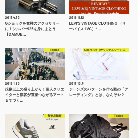
2018.4.30
2016.11.12
Gショックを究極のアクセサリー
LEVI'S VINTAGE CLOTHING （リ
に！シルバー925を身にまとう
ーバイス LVC）“…
【DAMUE…
Topics
Cherokee（オリジナルジーンズ）
2018.1.20
2017.10.9
想像以上の盛り上がり！個人クリエ
ジーンズのパターンを作る際の「グ
イターと顧客が直接つながるアート
レーディング」とは、なんぞや？
＆てづく…
新商品情報
Topics