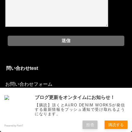
問い合わせtest
お問い合わせフォーム
ブログ更新をオンタイムにお知らせ！
【購読】頂くとAiiRO DENIM WORKSが発信
する最新情報をプッシュ通知で受け取れるよう
ご挨拶
トピックス
オリジナルジーンズを創る
お買い物
になります。
色落ち研究
Movie
自作
お問い合わせ
拒否
購読する
Powered by Push7
©Copyright2025
AiiRO DENIM WORKS
.All Rights Reserved.