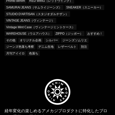
Pronto denim
RED WING（レッドウイング）
SAMURAI JEANS（サムライジーンズ）
SNEAKER（スニーカー）
STUDIO D'ARTISAN（スタジオダルチザン）
VINTAGE JEANS（ヴィンテージ）
Vintage Mint Case（ヴィンテージミントケース）
WAREHOUSE（ウエアハウス）
ZIPPO（ジッポー）
おすすめ！
その他
オリジナル企画
シルバー
ジーンズソムリエ
ジーンズ色落ち考察
デニム生地
レザーベルト
別注
月刊アイイロ
色落ち
経年変化の楽しめるアメカジプロダクトに特化したブロ