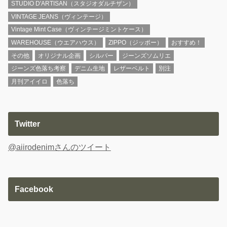
STUDIO D'ARTISAN（スタジオダルチザン）
VINTAGE JEANS（ヴィンテージ）
Vintage Mint Case（ヴィンテージミントケース）
WAREHOUSE（ウエアハウス）
ZIPPO（ジッポー）
おすすめ！
その他
オリジナル企画
シルバー
ジーンズソムリエ
ジーンズ色落ち考察
デニム生地
レザーベルト
別注
月刊アイイロ
色落ち
Twitter
@aiirodenimさんのツイート
Facebook