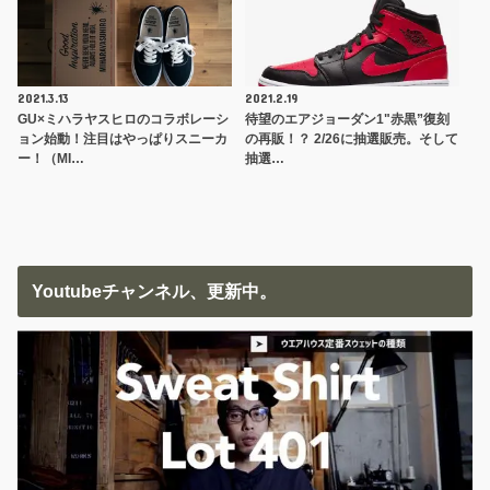
2021.3.13
2021.2.19
GU×ミハラヤスヒロのコラボレーシ
待望のエアジョーダン1"赤黒”復刻
ョン始動！注目はやっぱりスニーカ
の再販！？ 2/26に抽選販売。そして
ー！（MI…
抽選…
Youtubeチャンネル、更新中。