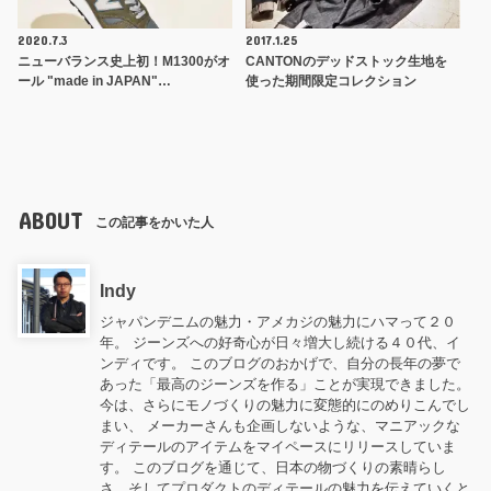
2020.7.3
2017.1.25
ニューバランス史上初！M1300がオ
CANTONのデッドストック生地を
ール "made in JAPAN"…
使った期間限定コレクション
ABOUT
この記事をかいた人
Indy
ジャパンデニムの魅力・アメカジの魅力にハマって２０
年。 ジーンズへの好奇心が日々増大し続ける４０代、イ
ンディです。 このブログのおかげで、自分の長年の夢で
あった「最高のジーンズを作る」ことが実現できました。
今は、さらにモノづくりの魅力に変態的にのめりこんでし
まい、 メーカーさんも企画しないような、マニアックな
ディテールのアイテムをマイペースにリリースしていま
す。 このブログを通じて、日本の物づくりの素晴らし
さ、そしてプロダクトのディテールの魅力を伝えていくと