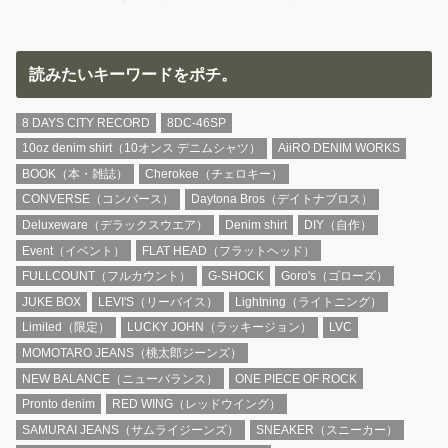
読みたいキーワードをポチ。
8 DAYS CITY RECORD
8DC-46SP
10oz denim shirt（10オンス デニムシャツ）
AiiRO DENIM WORKS
BOOK（本・雑誌）
Cherokee（チェロキー）
CONVERSE（コンバース）
Daytona Bros（デイトナブロス）
Deluxeware（デラックスウエア）
Denim shirt
DIY（自作）
Event（イベント）
FLAT HEAD（フラットヘッド）
FULLCOUNT（フルカウント）
G-SHOCK
Goro's（ゴローズ）
JUKE BOX
LEVI'S（リーバイス）
Lightning（ライトニング）
Limited（限定）
LUCKY JOHN（ラッキージョン）
LVC
MOMOTARO JEANS（桃太郎ジーンズ）
NEW BALANCE（ニューバランス）
ONE PIECE OF ROCK
Pronto denim
RED WING（レッドウイング）
SAMURAI JEANS（サムライジーンズ）
SNEAKER（スニーカー）