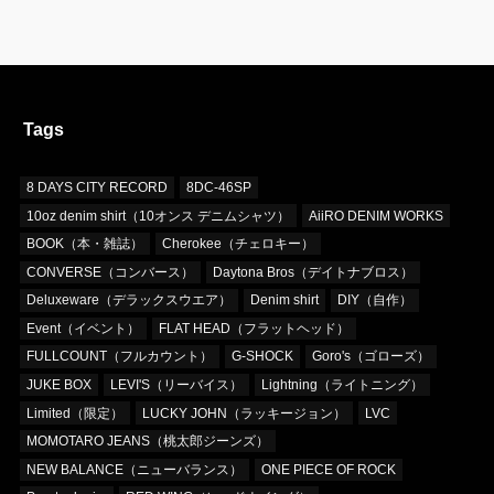
Tags
8 DAYS CITY RECORD
8DC-46SP
10oz denim shirt（10オンス デニムシャツ）
AiiRO DENIM WORKS
BOOK（本・雑誌）
Cherokee（チェロキー）
CONVERSE（コンバース）
Daytona Bros（デイトナブロス）
Deluxeware（デラックスウエア）
Denim shirt
DIY（自作）
Event（イベント）
FLAT HEAD（フラットヘッド）
FULLCOUNT（フルカウント）
G-SHOCK
Goro's（ゴローズ）
JUKE BOX
LEVI'S（リーバイス）
Lightning（ライトニング）
Limited（限定）
LUCKY JOHN（ラッキージョン）
LVC
MOMOTARO JEANS（桃太郎ジーンズ）
NEW BALANCE（ニューバランス）
ONE PIECE OF ROCK