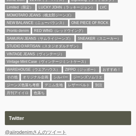
Limited（限定）
LUCKY JOHN（ラッキージョン）
LVC
MOMOTARO JEANS（桃太郎ジーンズ）
NEW BALANCE（ニューバランス）
ONE PIECE OF ROCK
Pronto denim
RED WING（レッドウイング）
SAMURAI JEANS（サムライジーンズ）
SNEAKER（スニーカー）
STUDIO D'ARTISAN（スタジオダルチザン）
VINTAGE JEANS（ヴィンテージ）
Vintage Mint Case（ヴィンテージミントケース）
WAREHOUSE（ウエアハウス）
ZIPPO（ジッポー）
おすすめ！
その他
オリジナル企画
シルバー
ジーンズソムリエ
ジーンズ色落ち考察
デニム生地
レザーベルト
別注
月刊アイイロ
色落ち
Twitter
@aiirodenimさんのツイート