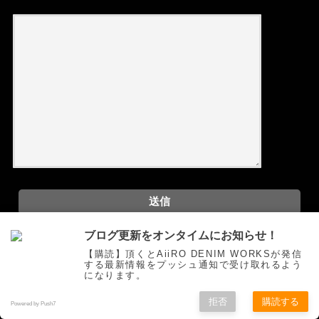
ブログ更新をオンタイムにお知らせ！
【購読】頂くとAiiRO DENIM WORKSが発信
する最新情報をプッシュ通知で受け取れるよう
問い合わせtest
になります。
拒否
購読する
Powered by Push7
お問い合わせフォーム