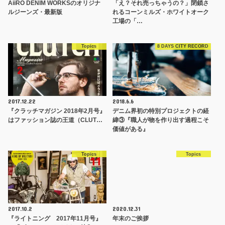
AiiRO DENIM WORKSのオリジナ
「え？それ売っちゃうの？」閉鎖さ
ルジーンズ・最新版
れるコーンミルズ・ホワイトオーク
工場の「…
Topics
8 DAYS CITY RECORD
2017.12.22
2018.6.6
『クラッチマガジン 2018年2月号』
デニム界初の特別プロジェクトの経
はファッション誌の王道（CLUT…
緯③『職人が物を作り出す過程こそ
価値がある』
Topics
Topics
2017.10.2
2020.12.31
『ライトニング 2017年11月号』
年末のご挨拶