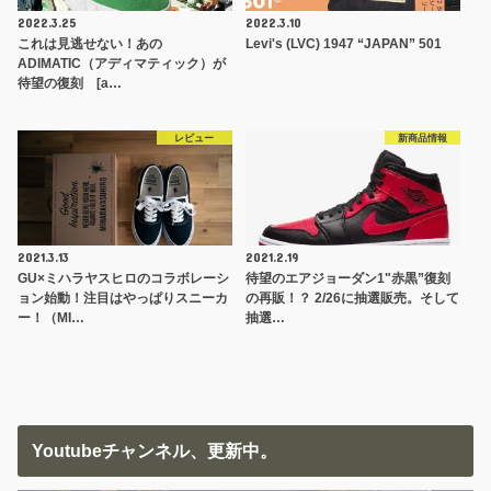
2022.3.25
2022.3.10
これは見逃せない！あの
Levi's (LVC) 1947 “JAPAN” 501
ADIMATIC（アディマティック）が
待望の復刻 [a…
レビュー
新商品情報
2021.3.13
2021.2.19
GU×ミハラヤスヒロのコラボレーシ
待望のエアジョーダン1"赤黒”復刻
ョン始動！注目はやっぱりスニーカ
の再販！？ 2/26に抽選販売。そして
ー！（MI…
抽選…
Youtubeチャンネル、更新中。