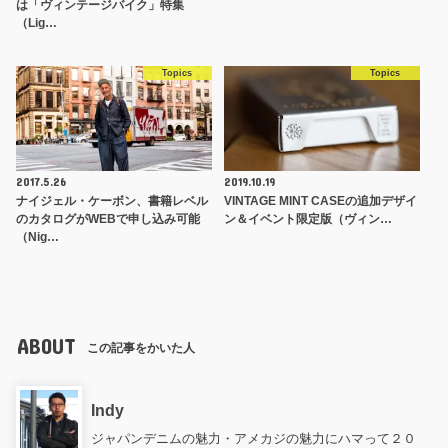
は「ヴィンテージバイク」特集
（Lig…
Topics
Topics
2017.5.26
2019.10.19
ナイジェル・ケーボン、書籍レベル
VINTAGE MINT CASEの追加デザイ
のカタログがWEBで申し込み可能
ン＆イベント限定版（ヴィン…
（Nig…
ABOUT
この記事をかいた人
Indy
ジャパンデニムの魅力・アメカジの魅力にハマって２０