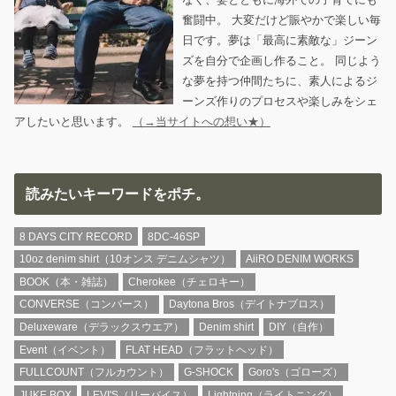
奮闘中。 大変だけど賑やかで楽しい毎
日です。夢は「最高に素敵な」ジーン
ズを自分で企画し作ること。 同じよう
な夢を持つ仲間たちに、素人によるジ
ーンズ作りのプロセスや楽しみをシェ
アしたいと思います。
（→当サイトへの想い★）
読みたいキーワードをポチ。
8 DAYS CITY RECORD
8DC-46SP
10oz denim shirt（10オンス デニムシャツ）
AiiRO DENIM WORKS
BOOK（本・雑誌）
Cherokee（チェロキー）
CONVERSE（コンバース）
Daytona Bros（デイトナブロス）
Deluxeware（デラックスウエア）
Denim shirt
DIY（自作）
Event（イベント）
FLAT HEAD（フラットヘッド）
FULLCOUNT（フルカウント）
G-SHOCK
Goro's（ゴローズ）
JUKE BOX
LEVI'S（リーバイス）
Lightning（ライトニング）