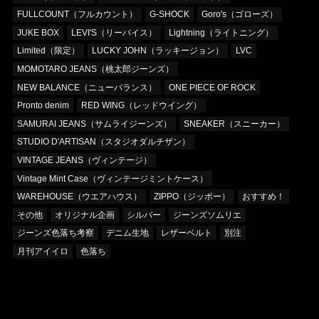
FULLCOUNT（フルカウント）
G-SHOCK
Goro's（ゴローズ）
JUKE BOX
LEVI'S（リーバイス）
Lightning（ライトニング）
Limited（限定）
LUCKY JOHN（ラッキージョン）
LVC
MOMOTARO JEANS（桃太郎ジーンズ）
NEW BALANCE（ニューバランス）
ONE PIECE OF ROCK
Pronto denim
RED WING（レッドウイング）
SAMURAI JEANS（サムライジーンズ）
SNEAKER（スニーカー）
STUDIO D'ARTISAN（スタジオダルチザン）
VINTAGE JEANS（ヴィンテージ）
Vintage Mint Case（ヴィンテージミントケース）
WAREHOUSE（ウエアハウス）
ZIPPO（ジッポー）
おすすめ！
その他
オリジナル企画
シルバー
ジーンズソムリエ
ジーンズ色落ち考察
デニム生地
レザーベルト
別注
月刊アイイロ
色落ち