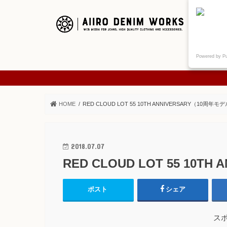
ご挨拶
Powered by P
ABOUT
HOME
RED CLOUD LOT 55 10TH ANNIVERSARY（10周年モ
2018.07.07
RED CLOUD LOT 55 10T
ポスト
シェア
ス