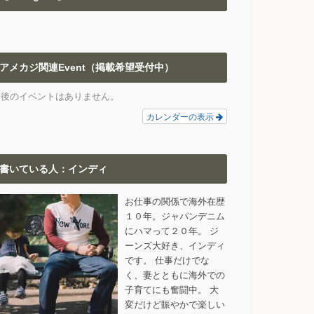
アメカジ関連Event（掲載希望受付中）
今後のイベントはありません。
カレンダーの表示
書いている人：インディ
お仕事の関係で海外在歴
１０年。ジャパンデニム
にハマって２０年。 ジ
ーンズ大好き、インディ
です。 仕事だけでな
く、妻とともに海外での
子育てにも奮闘中。 大
変だけど賑やかで楽しい