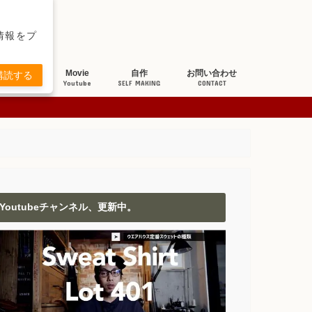
新情報をプ
ち研究
Movie
自作
お問い合わせ
購読する
BOUT JEANS
Youtube
SELF MAKING
CONTACT
Youtubeチャンネル、更新中。