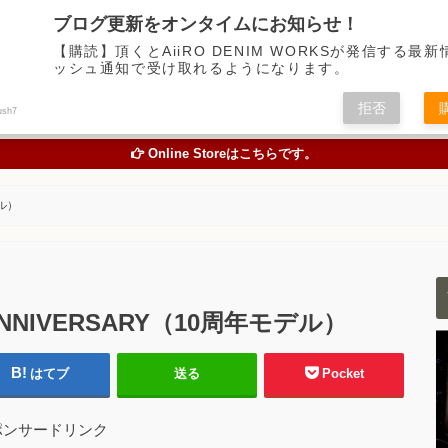
デニム中心に経年変化の楽しめるアイテムの魅力を伝えるアメカジWEBメディア
ブログ更新をオンタイムにお知らせ！
【購読】頂くとAiiRO DENIM WORKSが発信する最
ッシュ通知で受け取れるようになります。
トピックス
オリジナルジーンズを創る
お買い物
色落
拒否
ush7
TOPICS
ORIGINAL JEANS PROJECT
ONLINE STORE
STUDY A
Online Storeはこちらです。
デル）
H ANNIVERSARY（10周年モデル）
はてブ
送る
Pocket
ポンサードリンク