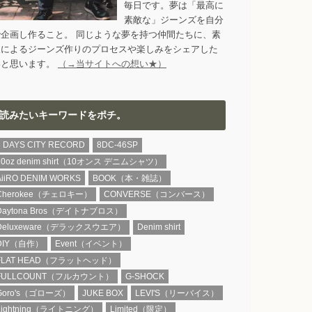
毎日です。夢は「最高に
素敵な」ジーンズを自分
で企画し作ること。 同じような夢を持つ仲間たちに、素
人によるジーンズ作りのプロセスや楽しみをシェアした
いと思います。
（→当サイトへの想い★）
読みたいキーワードをポチ。
8 DAYS CITY RECORD
8DC-46SP
10oz denim shirt（10オンス デニムシャツ）
AiiRO DENIM WORKS
BOOK（本・雑誌）
Cherokee（チェロキー）
CONVERSE（コンバース）
Daytona Bros（デイトナブロス）
Deluxeware（デラックスウエア）
Denim shirt
DIY（自作）
Event（イベント）
FLAT HEAD（フラットヘッド）
FULLCOUNT（フルカウント）
G-SHOCK
Goro's（ゴローズ）
JUKE BOX
LEVI'S（リーバイス）
Lightning（ライトニング）
Limited（限定）