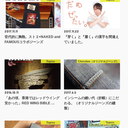
Topics
Topics
2017.11.11
2017.11.22
世代的に胸熱。スト２×NAKED and
『穿く』と『履く』の漢字を間違え
FAMOUSコラボジーンズ
ていました。
Topics
Cherokee（オリジナルジーンズ）
2016.10.11
2017.6.5
「あの頃、香港ではレッドウイング
インシームの縫い代（折幅）にこだ
安かった」RED WING BIBLE …
わる。（オリジナルジーンズの縫
製）
Topics
Topics