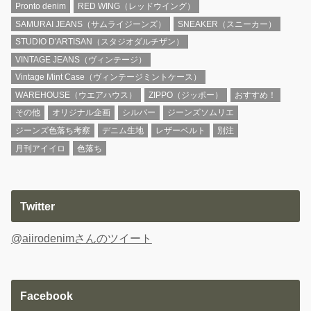
Pronto denim
RED WING（レッドウイング）
SAMURAI JEANS（サムライジーンズ）
SNEAKER（スニーカー）
STUDIO D'ARTISAN（スタジオダルチザン）
VINTAGE JEANS（ヴィンテージ）
Vintage Mint Case（ヴィンテージミントケース）
WAREHOUSE（ウエアハウス）
ZIPPO（ジッポー）
おすすめ！
その他
オリジナル企画
シルバー
ジーンズソムリエ
ジーンズ色落ち考察
デニム生地
レザーベルト
別注
月刊アイイロ
色落ち
Twitter
@aiirodenimさんのツイート
Facebook