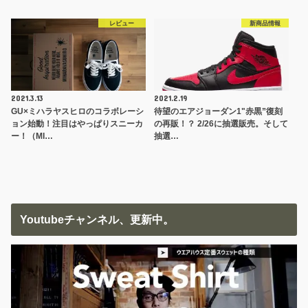
レビュー
新商品情報
2021.3.13
2021.2.19
GU×ミハラヤスヒロのコラボレーシ
待望のエアジョーダン1"赤黒”復刻
ョン始動！注目はやっぱりスニーカ
の再販！？ 2/26に抽選販売。そして
ー！（MI…
抽選…
Youtubeチャンネル、更新中。