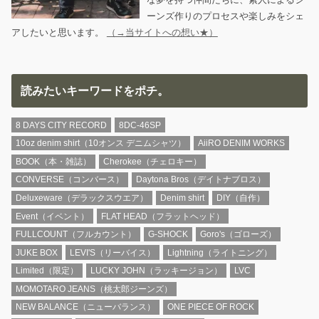
ーンズ作りのプロセスや楽しみをシェ
アしたいと思います。
（→当サイトへの想い★）
読みたいキーワードをポチ。
8 DAYS CITY RECORD
8DC-46SP
10oz denim shirt（10オンス デニムシャツ）
AiiRO DENIM WORKS
BOOK（本・雑誌）
Cherokee（チェロキー）
CONVERSE（コンバース）
Daytona Bros（デイトナブロス）
Deluxeware（デラックスウエア）
Denim shirt
DIY（自作）
Event（イベント）
FLAT HEAD（フラットヘッド）
FULLCOUNT（フルカウント）
G-SHOCK
Goro's（ゴローズ）
JUKE BOX
LEVI'S（リーバイス）
Lightning（ライトニング）
Limited（限定）
LUCKY JOHN（ラッキージョン）
LVC
MOMOTARO JEANS（桃太郎ジーンズ）
NEW BALANCE（ニューバランス）
ONE PIECE OF ROCK