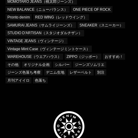
MOMOTARO JEANS（桃太郎ジーンズ）
NEW BALANCE（ニューバランス）
ONE PIECE OF ROCK
Pronto denim
RED WING（レッドウイング）
SAMURAI JEANS（サムライジーンズ）
SNEAKER（スニーカー）
STUDIO D'ARTISAN（スタジオダルチザン）
VINTAGE JEANS（ヴィンテージ）
Vintage Mint Case（ヴィンテージミントケース）
WAREHOUSE（ウエアハウス）
ZIPPO（ジッポー）
おすすめ！
その他
オリジナル企画
シルバー
ジーンズソムリエ
ジーンズ色落ち考察
デニム生地
レザーベルト
別注
月刊アイイロ
色落ち