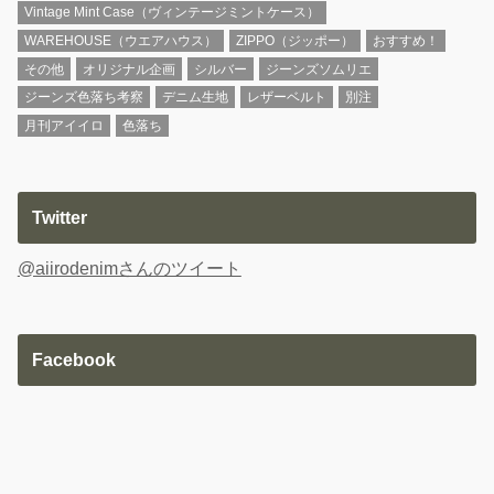
Vintage Mint Case（ヴィンテージミントケース）
WAREHOUSE（ウエアハウス）
ZIPPO（ジッポー）
おすすめ！
その他
オリジナル企画
シルバー
ジーンズソムリエ
ジーンズ色落ち考察
デニム生地
レザーベルト
別注
月刊アイイロ
色落ち
Twitter
@aiirodenimさんのツイート
Facebook