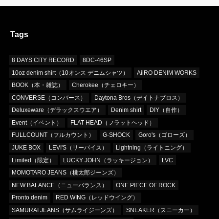
Tags
8 DAYS CITY RECORD
8DC-46SP
10oz denim shirt（10オンス デニムシャツ）
AiiRO DENIM WORKS
BOOK（本・雑誌）
Cherokee（チェロキー）
CONVERSE（コンバース）
Daytona Bros（デイトナブロス）
Deluxeware（デラックスウエア）
Denim shirt
DIY（自作）
Event（イベント）
FLAT HEAD（フラットヘッド）
FULLCOUNT（フルカウント）
G-SHOCK
Goro's（ゴローズ）
JUKE BOX
LEVI'S（リーバイス）
Lightning（ライトニング）
Limited（限定）
LUCKY JOHN（ラッキージョン）
LVC
MOMOTARO JEANS（桃太郎ジーンズ）
NEW BALANCE（ニューバランス）
ONE PIECE OF ROCK
Pronto denim
RED WING（レッドウイング）
SAMURAI JEANS（サムライジーンズ）
SNEAKER（スニーカー）