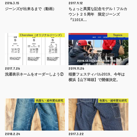
2016.3.15
2017.9.12
ジーンズが出来るまで（動画）
ちょっと異質な記念モデル！フルカ
ウント２５周年 限定ジーンズ
『1101X…
Cherokee（オリジナルジーンズ）
Topics
2017.7.26
2019.11.26
洗濯表示ネームをオーダーしよう②
稲妻フェスティバル2019、今年は
横浜【山下埠頭】で開催決定。
色落ち・経年変化研究
色落ち・経年変化研究
2018.2.24
2017.3.22