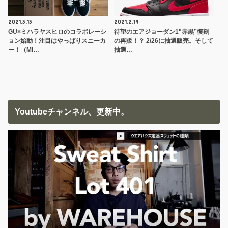
2021.3.13
2021.2.19
GU×ミハラヤスヒロのコラボレーシ
待望のエアジョーダン1"赤黒”復刻
ョン始動！注目はやっぱりスニーカ
の再販！？ 2/26に抽選販売。そして
ー！（MI…
抽選…
Youtubeチャンネル、更新中。