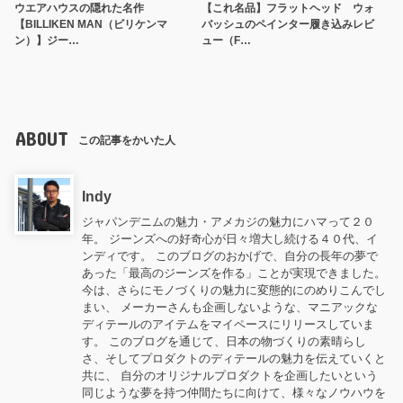
ウエアハウスの隠れた名作
【これ名品】フラットヘッド ウォ
【BILLIKEN MAN（ビリケンマ
バッシュのペインター履き込みレビ
ン）】ジー…
ュー（F…
ABOUT
この記事をかいた人
Indy
ジャパンデニムの魅力・アメカジの魅力にハマって２０
年。 ジーンズへの好奇心が日々増大し続ける４０代、イ
ンディです。 このブログのおかげで、自分の長年の夢で
あった「最高のジーンズを作る」ことが実現できました。
今は、さらにモノづくりの魅力に変態的にのめりこんでし
まい、 メーカーさんも企画しないような、マニアックな
ディテールのアイテムをマイペースにリリースしていま
す。 このブログを通じて、日本の物づくりの素晴らし
さ、そしてプロダクトのディテールの魅力を伝えていくと
共に、 自分のオリジナルプロダクトを企画したいという
同じような夢を持つ仲間たちに向けて、様々なノウハウを