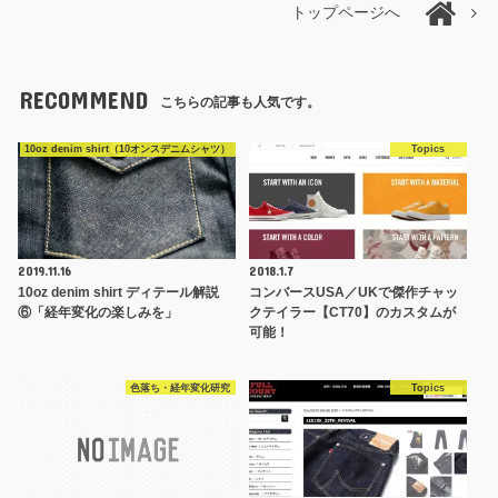
トップページへ
RECOMMEND
こちらの記事も人気です。
10oz denim shirt（10オンスデニムシャツ）
Topics
2019.11.16
2018.1.7
10oz denim shirt ディテール解説
コンバースUSA／UKで傑作チャッ
⑥「経年変化の楽しみを」
クテイラー【CT70】のカスタムが
可能！
色落ち・経年変化研究
Topics