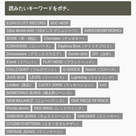
読みたいキーワードをポチ。
8 DAYS CITY RECORD
8DC-46SP
10oz denim shirt（10オンス デニムシャツ）
AiiRO DENIM WORKS
BOOK（本・雑誌）
Cherokee（チェロキー）
CONVERSE（コンバース）
Daytona Bros（デイトナブロス）
Deluxeware（デラックスウエア）
Denim shirt
DIY（自作）
Event（イベント）
FLAT HEAD（フラットヘッド）
FULLCOUNT（フルカウント）
G-SHOCK
Goro's（ゴローズ）
JUKE BOX
LEVI'S（リーバイス）
Lightning（ライトニング）
Limited（限定）
LUCKY JOHN（ラッキージョン）
LVC
MOMOTARO JEANS（桃太郎ジーンズ）
NEW BALANCE（ニューバランス）
ONE PIECE OF ROCK
Pronto denim
RED WING（レッドウイング）
SAMURAI JEANS（サムライジーンズ）
SNEAKER（スニーカー）
STUDIO D'ARTISAN（スタジオダルチザン）
VINTAGE JEANS（ヴィンテージ）