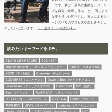
日です。夢は「最高に素敵な」ジーン
ズを自分で企画し作ること。 同じよう
な夢を持つ仲間たちに、素人によるジ
ーンズ作りのプロセスや楽しみをシェ
アしたいと思います。
（→当サイトへの想い★）
読みたいキーワードをポチ。
8 DAYS CITY RECORD
8DC-46SP
10oz denim shirt（10オンス デニムシャツ）
AiiRO DENIM WORKS
BOOK（本・雑誌）
Cherokee（チェロキー）
CONVERSE（コンバース）
Daytona Bros（デイトナブロス）
Deluxeware（デラックスウエア）
Denim shirt
DIY（自作）
Event（イベント）
FLAT HEAD（フラットヘッド）
FULLCOUNT（フルカウント）
G-SHOCK
Goro's（ゴローズ）
JUKE BOX
LEVI'S（リーバイス）
Lightning（ライトニング）
Limited（限定）
LUCKY JOHN（ラッキージョン）
LVC