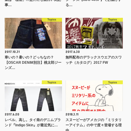
事…
る…
Topics
Topics
2017.10.31
2017.6.30
寒いの？暑いの？どっちなの？
無料配布のデラックスウエアのスワ
【OSCAR DENIM別注】桃太郎ジー
ッチ（カタログ）2017 FW
ンズ…
Topics
Topics
2017.6.20
2018.3.11
レベル、高し。タイ発のデニムブラ
スヌーピーがアメカジの「ミリタリ
ンド『Indigo Skin』が最近気に…
ーアイテム」の中で度々登場する理
由。