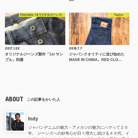
Cherokee（オリジナルジーンズ）
Topics
2017.1.22
2018.7.7
オリジナルジーンズ製作「1st サン
ジャパンクオリティに並び始めた
プル」到着
MADE IN CHINA。RED CLO…
ABOUT
この記事をかいた人
Indy
ジャパンデニムの魅力・アメカジの魅力にハマって２０
年。 ジーンズへの好奇心が日々増大し続ける４０代、イ