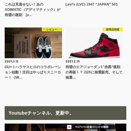
これは見逃せない！あの
Levi's (LVC) 1947 “JAPAN” 501
ADIMATIC（アディマティック）が
待望の復刻 [a…
レビュー
新商品情報
2021.3.13
2021.2.19
GU×ミハラヤスヒロのコラボレーシ
待望のエアジョーダン1"赤黒”復刻
ョン始動！注目はやっぱりスニーカ
の再販！？ 2/26に抽選販売。そして
ー！（MI…
抽選…
Youtubeチャンネル、更新中。