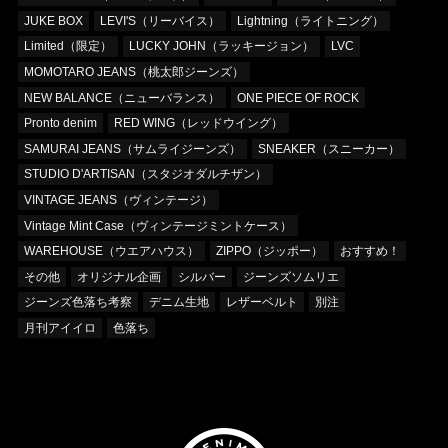
JUKE BOX
LEVI'S（リーバイス）
Lightning（ライトニング）
Limited（限定）
LUCKY JOHN（ラッキージョン）
LVC
MOMOTARO JEANS（桃太郎ジーンズ）
NEW BALANCE（ニューバランス）
ONE PIECE OF ROCK
Pronto denim
RED WING（レッドウイング）
SAMURAI JEANS（サムライジーンズ）
SNEAKER（スニーカー）
STUDIO D'ARTISAN（スタジオダルチザン）
VINTAGE JEANS（ヴィンテージ）
Vintage Mint Case（ヴィンテージミントケース）
WAREHOUSE（ウエアハウス）
ZIPPO（ジッポー）
おすすめ！
その他
オリジナル企画
シルバー
ジーンズソムリエ
ジーンズ色落ち考察
デニム生地
レザーベルト
別注
月刊アイイロ
色落ち