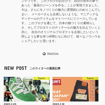
ンディです。 このブログのおかげで、自分の長年の夢で
あった「最高のジーンズを作る」ことが実現できました。
今は、さらにモノづくりの魅力に変態的にのめりこんでし
まい、 メーカーさんも企画しないような、マニアックな
ディテールのアイテムをマイペースにリリースしていま
す。 このブログを通じて、日本の物づくりの素晴らし
さ、そしてプロダクトのディテールの魅力を伝えていくと
共に、 自分のオリジナルプロダクトを企画したいという
同じような夢を持つ仲間たちに向けて、様々なノウハウを
シェアしたいと思います。
WebSite
NEW POST
このライターの最新記事
Topics
Topics
2022.3.25
2022.3.10