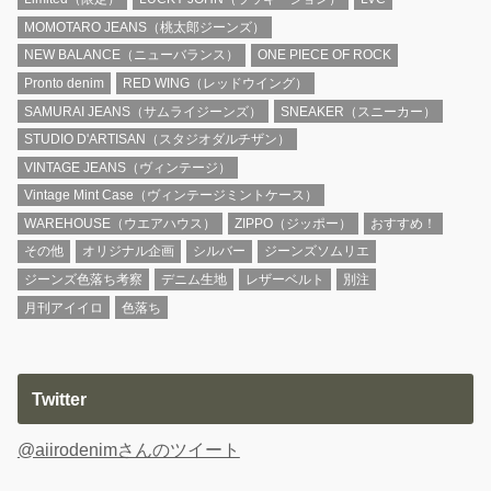
MOMOTARO JEANS（桃太郎ジーンズ）
NEW BALANCE（ニューバランス）
ONE PIECE OF ROCK
Pronto denim
RED WING（レッドウイング）
SAMURAI JEANS（サムライジーンズ）
SNEAKER（スニーカー）
STUDIO D'ARTISAN（スタジオダルチザン）
VINTAGE JEANS（ヴィンテージ）
Vintage Mint Case（ヴィンテージミントケース）
WAREHOUSE（ウエアハウス）
ZIPPO（ジッポー）
おすすめ！
その他
オリジナル企画
シルバー
ジーンズソムリエ
ジーンズ色落ち考察
デニム生地
レザーベルト
別注
月刊アイイロ
色落ち
Twitter
@aiirodenimさんのツイート