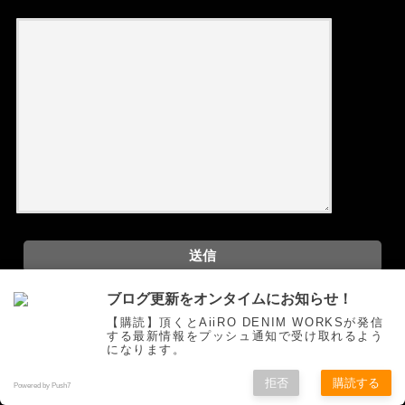
ブログ更新をオンタイムにお知らせ！
【購読】頂くとAiiRO DENIM WORKSが発信
する最新情報をプッシュ通知で受け取れるよう
問い合わせtest
になります。
拒否
購読する
Powered by Push7
お問い合わせフォーム