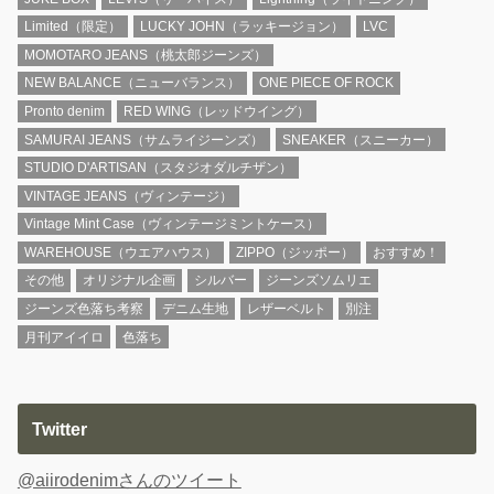
Limited（限定）
LUCKY JOHN（ラッキージョン）
LVC
MOMOTARO JEANS（桃太郎ジーンズ）
NEW BALANCE（ニューバランス）
ONE PIECE OF ROCK
Pronto denim
RED WING（レッドウイング）
SAMURAI JEANS（サムライジーンズ）
SNEAKER（スニーカー）
STUDIO D'ARTISAN（スタジオダルチザン）
VINTAGE JEANS（ヴィンテージ）
Vintage Mint Case（ヴィンテージミントケース）
WAREHOUSE（ウエアハウス）
ZIPPO（ジッポー）
おすすめ！
その他
オリジナル企画
シルバー
ジーンズソムリエ
ジーンズ色落ち考察
デニム生地
レザーベルト
別注
月刊アイイロ
色落ち
Twitter
@aiirodenimさんのツイート