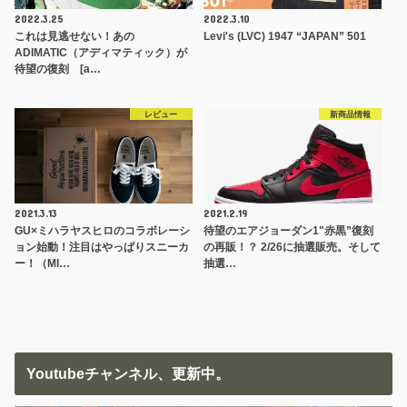
2022.3.25
2022.3.10
これは見逃せない！あの
Levi's (LVC) 1947 “JAPAN” 501
ADIMATIC（アディマティック）が
待望の復刻 [a…
レビュー
新商品情報
2021.3.13
2021.2.19
GU×ミハラヤスヒロのコラボレーシ
待望のエアジョーダン1"赤黒”復刻
ョン始動！注目はやっぱりスニーカ
の再販！？ 2/26に抽選販売。そして
ー！（MI…
抽選…
Youtubeチャンネル、更新中。