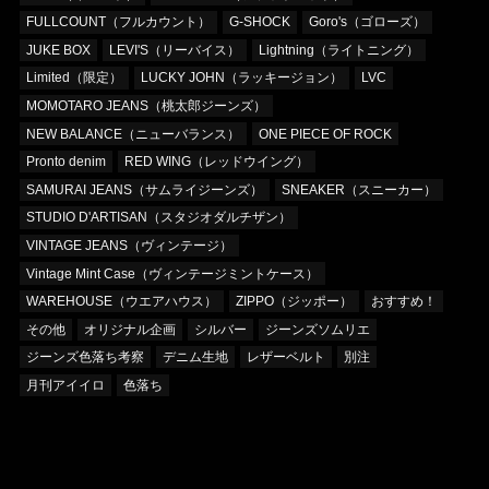
FULLCOUNT（フルカウント）
G-SHOCK
Goro's（ゴローズ）
JUKE BOX
LEVI'S（リーバイス）
Lightning（ライトニング）
Limited（限定）
LUCKY JOHN（ラッキージョン）
LVC
MOMOTARO JEANS（桃太郎ジーンズ）
NEW BALANCE（ニューバランス）
ONE PIECE OF ROCK
Pronto denim
RED WING（レッドウイング）
SAMURAI JEANS（サムライジーンズ）
SNEAKER（スニーカー）
STUDIO D'ARTISAN（スタジオダルチザン）
VINTAGE JEANS（ヴィンテージ）
Vintage Mint Case（ヴィンテージミントケース）
WAREHOUSE（ウエアハウス）
ZIPPO（ジッポー）
おすすめ！
その他
オリジナル企画
シルバー
ジーンズソムリエ
ジーンズ色落ち考察
デニム生地
レザーベルト
別注
月刊アイイロ
色落ち