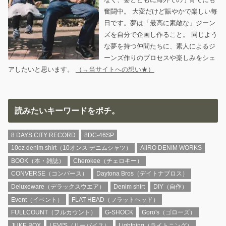
奮闘中。 大変だけど賑やかで楽しい毎
日です。夢は「最高に素敵な」ジーン
ズを自分で企画し作ること。 同じよう
な夢を持つ仲間たちに、素人によるジ
ーンズ作りのプロセスや楽しみをシェ
アしたいと思います。
（→当サイトへの想い★）
読みたいキーワードをポチ。
8 DAYS CITY RECORD
8DC-46SP
10oz denim shirt（10オンス デニムシャツ）
AiiRO DENIM WORKS
BOOK（本・雑誌）
Cherokee（チェロキー）
CONVERSE（コンバース）
Daytona Bros（デイトナブロス）
Deluxeware（デラックスウエア）
Denim shirt
DIY（自作）
Event（イベント）
FLAT HEAD（フラットヘッド）
FULLCOUNT（フルカウント）
G-SHOCK
Goro's（ゴローズ）
JUKE BOX
LEVI'S（リーバイス）
Lightning（ライトニング）