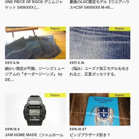
ONE PIECE OF ROCK デニムジャ
最後のLGC限定モデル【ウエアハウ
ケット S406XXX […
ス×CSF S409XXX M-46…
Topics
Topics
2017.6.16
2017.2.16
細かい指定が可能。ジーンズミュー
（悩み）ユーズド加工モデルを出さ
ジアムの『オーダージーンズ』 by
れると、正直ガッカリする。
DE…
Topics
Topics
2018.12.6
2016.12.27
JAM HOME MADE（ジャムホーム
ビンゴブラザーズ好き？