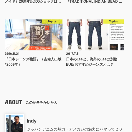
メイド）20周年記念Gショックは…
『TRADITIONAL INDIAN BEAD …
Topics
Topics
2016.11.21
2017.7.5
『日本ジーンズ物語』（吉備人出版
日本のLeeと、海外のLeeは別物！
/ 2009年）
EU版おすすめジーンズとは？
ABOUT
この記事をかいた人
Indy
ジャパンデニムの魅力・アメカジの魅力にハマって２０