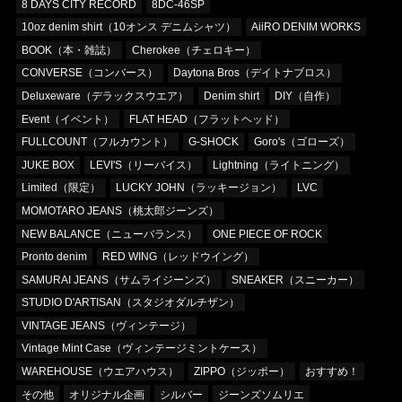
8 DAYS CITY RECORD
8DC-46SP
10oz denim shirt（10オンス デニムシャツ）
AiiRO DENIM WORKS
BOOK（本・雑誌）
Cherokee（チェロキー）
CONVERSE（コンバース）
Daytona Bros（デイトナブロス）
Deluxeware（デラックスウエア）
Denim shirt
DIY（自作）
Event（イベント）
FLAT HEAD（フラットヘッド）
FULLCOUNT（フルカウント）
G-SHOCK
Goro's（ゴローズ）
JUKE BOX
LEVI'S（リーバイス）
Lightning（ライトニング）
Limited（限定）
LUCKY JOHN（ラッキージョン）
LVC
MOMOTARO JEANS（桃太郎ジーンズ）
NEW BALANCE（ニューバランス）
ONE PIECE OF ROCK
Pronto denim
RED WING（レッドウイング）
SAMURAI JEANS（サムライジーンズ）
SNEAKER（スニーカー）
STUDIO D'ARTISAN（スタジオダルチザン）
VINTAGE JEANS（ヴィンテージ）
Vintage Mint Case（ヴィンテージミントケース）
WAREHOUSE（ウエアハウス）
ZIPPO（ジッポー）
おすすめ！
その他
オリジナル企画
シルバー
ジーンズソムリエ