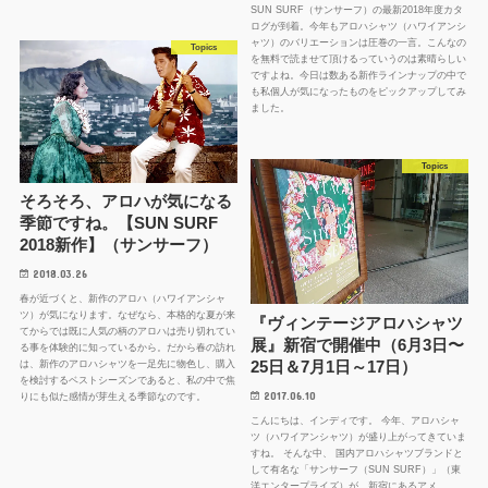
SUN SURF（サンサーフ）の最新2018年度カタ
ログが到着。今年もアロハシャツ（ハワイアンシ
ャツ）のバリエーションは圧巻の一言。こんなの
Topics
を無料で読ませて頂けるっていうのは素晴らしい
ですよね。今日は数ある新作ラインナップの中で
も私個人が気になったものをピックアップしてみ
ました。
Topics
そろそろ、アロハが気になる
季節ですね。【SUN SURF
2018新作】（サンサーフ）
2018.03.26
春が近づくと、新作のアロハ（ハワイアンシャ
ツ）が気になります。なぜなら、本格的な夏が来
『ヴィンテージアロハシャツ
てからでは既に人気の柄のアロハは売り切れてい
展』新宿で開催中（6月3日〜
る事を体験的に知っているから。だから春の訪れ
25日＆7月1日～17日）
は、新作のアロハシャツを一足先に物色し、購入
を検討するベストシーズンであると、私の中で焦
2017.06.10
りにも似た感情が芽生える季節なのです。
こんにちは、インディです。 今年、アロハシャ
ツ（ハワイアンシャツ）が盛り上がってきていま
すね。 そんな中、 国内アロハシャツブランドと
して有名な「サンサーフ（SUN SURF）」（東
洋エンタープライズ）が、新宿にあるアメ…