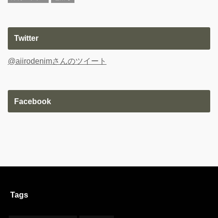
Twitter
@aiirodenimさんのツイート
Facebook
Tags