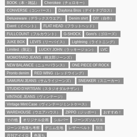
BOOK（本・雑誌）
Cherokee（チェロキー）
CONVERSE（コンバース）
Daytona Bros（デイトナブロス）
Deluxeware（デラックスウエア）
Denim shirt
DIY（自作）
Event（イベント）
FLAT HEAD（フラットヘッド）
FULLCOUNT（フルカウント）
G-SHOCK
Goro's（ゴローズ）
JUKE BOX
LEVI'S（リーバイス）
Lightning（ライトニング）
Limited（限定）
LUCKY JOHN（ラッキージョン）
LVC
MOMOTARO JEANS（桃太郎ジーンズ）
NEW BALANCE（ニューバランス）
ONE PIECE OF ROCK
Pronto denim
RED WING（レッドウイング）
SAMURAI JEANS（サムライジーンズ）
SNEAKER（スニーカー）
STUDIO D'ARTISAN（スタジオダルチザン）
VINTAGE JEANS（ヴィンテージ）
Vintage Mint Case（ヴィンテージミントケース）
WAREHOUSE（ウエアハウス）
ZIPPO（ジッポー）
おすすめ！
その他
オリジナル企画
シルバー
ジーンズソムリエ
ジーンズ色落ち考察
デニム生地
レザーベルト
別注
月刊アイイロ
色落ち