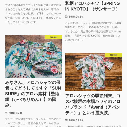
和柄アロハシャツ【SPRING
アメカジ関連のマニアックな情報が地上波で放送
IN KYOTO】（サンサーフ）
されることなんて滅多にありませんが、昨日の
『マツコの知らない世界』（TBS）でアロハシャ
2018.06.26
ツが出ていましたね。本日はその、簡単なレビュ
ーをして見たいと思います。
こんにちは、インディ(@aiirodenim)です。 SUN
SURFの、アロハ。 私の好みのテイストが偏っ
ているのか…見た目や素材感がほぼ同じアロハを
所有。 『SPRING IN KYOTO（春の京都）』と
Topics
名付けられた…
Topics
みなさん、アロハシャツの保
管ってどうしてます？「SUN
SURF」のアロハ素材【壁縮
アロハシャツの季節到来。コ
緬（かべちりめん）】の悩
スパ抜群の本場ハワイのアロ
み。
ハブランド『Avanti（アバン
ティ）』という選択肢。
2018.05.16
サンサーフが得意とする、ヴィンテージのアロハ
2018.05.06
シャツのレプリカ。過去の膨大なアーカイブか
これからの季節、コーディネートの一つとして気