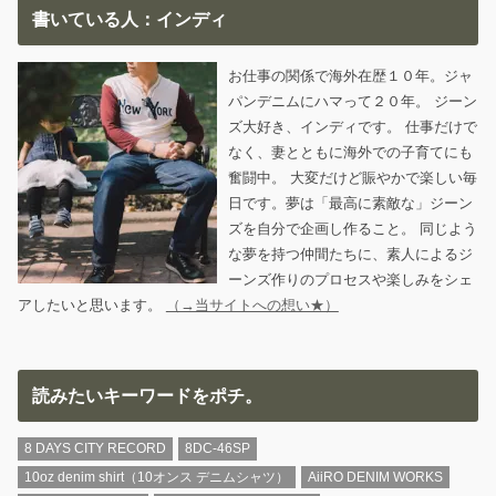
書いている人：インディ
お仕事の関係で海外在歴１０年。ジャ
パンデニムにハマって２０年。 ジーン
ズ大好き、インディです。 仕事だけで
なく、妻とともに海外での子育てにも
奮闘中。 大変だけど賑やかで楽しい毎
日です。夢は「最高に素敵な」ジーン
ズを自分で企画し作ること。 同じよう
な夢を持つ仲間たちに、素人によるジ
ーンズ作りのプロセスや楽しみをシェ
アしたいと思います。
（→当サイトへの想い★）
読みたいキーワードをポチ。
8 DAYS CITY RECORD
8DC-46SP
10oz denim shirt（10オンス デニムシャツ）
AiiRO DENIM WORKS