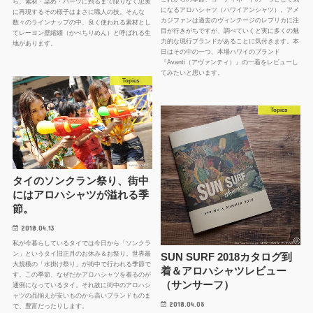
ら、素材・染め・パーツに到るまで限りなく忠実
になるアロハシャツ（ハワイアンシャツ）。アメ
に再現するその様子はまさに職人の技。そんな
カジファンは過去のヴィンテージのレプリカに注
数々のラインナップの中、良く使われる素材とし
目が行きがちですが、調べていくと実に多くの魅
てレーヨン壁縮緬（かべちりめん）と呼ばれる生
力的な現行ブランドがあることに気付きます。本
地があります。
日はその中の一つ、本場ハワイのブランド
『Avanti（アヴァンティ）』の一着をレビューし
てみたいと思います。
Topics
Topics
タイのソンクラン祭り、街中
にはアロハシャツが溢れる季
節。
2018.04.13
私が今暮らしているタイでは今日から「ソンクラ
ン」というタイ旧正月のお休み＆お祭り。世界最
SUN SURF 2018カタログ到
大規模の「水掛け祭り」が街中で行われる季節で
着＆アロハシャツレビュー
す。この季節、なぜだかアロハシャツを着るのが
（サンサーフ）
通例になっているタイ。それ故に街中のアロハシ
ャツの品揃えが安いものから高いブランドものま
2018.04.05
で、豊富だったりします。