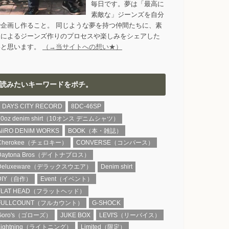
毎日です。夢は「最高に
素敵な」ジーンズを自分
で企画し作ること。 同じような夢を持つ仲間たちに、素
人によるジーンズ作りのプロセスや楽しみをシェアした
いと思います。
（→当サイトへの想い★）
読みたいキーワードをポチ。
8 DAYS CITY RECORD
8DC-46SP
10oz denim shirt（10オンス デニムシャツ）
AiiRO DENIM WORKS
BOOK（本・雑誌）
Cherokee（チェロキー）
CONVERSE（コンバース）
Daytona Bros（デイトナブロス）
Deluxeware（デラックスウエア）
Denim shirt
DIY（自作）
Event（イベント）
FLAT HEAD（フラットヘッド）
FULLCOUNT（フルカウント）
G-SHOCK
Goro's（ゴローズ）
JUKE BOX
LEVI'S（リーバイス）
Lightning（ライトニング）
Limited（限定）