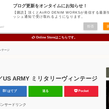
デニム中心に経年変化の楽しめるアイテムの魅力を伝えるアメカジWEBメディア
ブログ更新をオンタイムにお知らせ！
【購読】頂くとAiiRO DENIM WORKSが発信する最
ッシュ通知で受け取れるようになります。
トピックス
オリジナルジーンズを創る
お買い物
色落
拒否
ush7
TOPICS
ORIGINAL JEANS PROJECT
ONLINE STORE
STUDY A
Online Storeはこちらです。
ィンテージ
ケット／US ARMY ミリタリーヴィンテージ
はてブ
送る
Pocket
ポンサードリンク