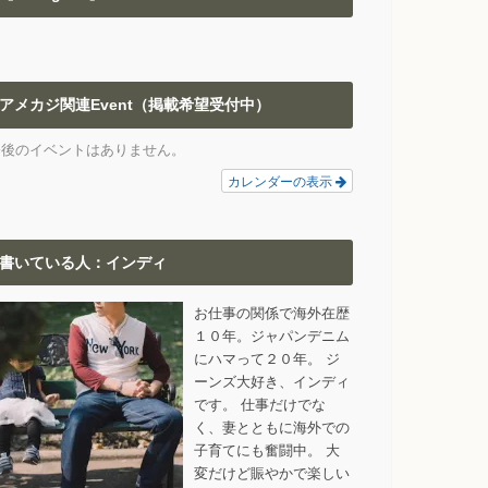
アメカジ関連Event（掲載希望受付中）
今後のイベントはありません。
カレンダーの表示
書いている人：インディ
お仕事の関係で海外在歴
１０年。ジャパンデニム
にハマって２０年。 ジ
ーンズ大好き、インディ
です。 仕事だけでな
く、妻とともに海外での
子育てにも奮闘中。 大
変だけど賑やかで楽しい