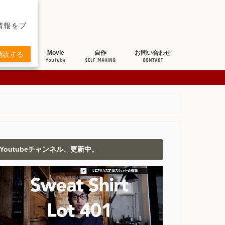
新情報をプ
ち研究
Movie
自作
お問い合わせ
購読する
BOUT JEANS
Youtube
SELF MAKING
CONTACT
Youtubeチャンネル、更新中。