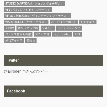
STUDIO D'ARTISAN（スタジオダルチザン）
VINTAGE JEANS（ヴィンテージ）
Vintage Mint Case（ヴィンテージミントケース）
WAREHOUSE（ウエアハウス）
ZIPPO（ジッポー）
おすすめ！
その他
オリジナル企画
シルバー
ジーンズソムリエ
ジーンズ色落ち考察
デニム生地
レザーベルト
別注
月刊アイイロ
色落ち
Twitter
@aiirodenimさんのツイート
Facebook