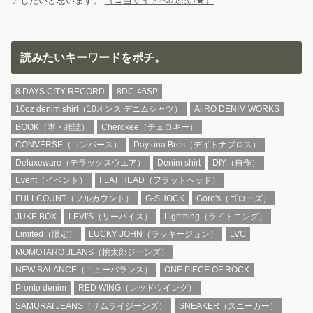
アしたいと思います。
（→当サイトへの想い★）
読みたいキーワードをポチ。
8 DAYS CITY RECORD
8DC-46SP
10oz denim shirt（10オンス デニムシャツ）
AiiRO DENIM WORKS
BOOK（本・雑誌）
Cherokee（チェロキー）
CONVERSE（コンバース）
Daytona Bros（デイトナブロス）
Deluxeware（デラックスウエア）
Denim shirt
DIY（自作）
Event（イベント）
FLAT HEAD（フラットヘッド）
FULLCOUNT（フルカウント）
G-SHOCK
Goro's（ゴローズ）
JUKE BOX
LEVI'S（リーバイス）
Lightning（ライトニング）
Limited（限定）
LUCKY JOHN（ラッキージョン）
LVC
MOMOTARO JEANS（桃太郎ジーンズ）
NEW BALANCE（ニューバランス）
ONE PIECE OF ROCK
Pronto denim
RED WING（レッドウイング）
SAMURAI JEANS（サムライジーンズ）
SNEAKER（スニーカー）