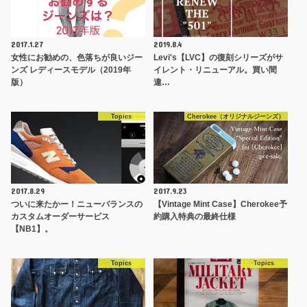
2017.1.27
2019.8.4
女性にお勧めの、色落ちが良いジー
Levi's【LVC】の復刻シリーズがサ
ンズ レディースモデル（2019年
イレント・リニューアル。買い間
版）
違…
Topics
Cherokee（オリジナルジーンズ）
2017.8.29
2017.9.23
ついに来たかー！ニューバランスの
【Vintage Mint Case】Cherokee予
カスタムオーダーサービス
約購入特典の最終仕様
【NB1】。
Topics
Topics