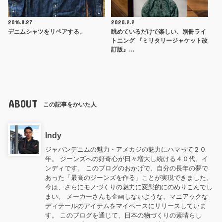
2016.8.27
2020.2.2
デニムシャツをリペアする。
眺めているだけで楽しい、別冊ライ
トニング 『ミリタリージャケット改
訂版』…
ABOUT
この記事をかいた人
Indy
ジャパンデニムの魅力・アメカジの魅力にハマって２０
年。 ジーンズへの好奇心が日々増大し続ける４０代、イ
ンディです。 このブログのおかげで、自分の長年の夢で
あった「最高のジーンズを作る」ことが実現できました。
今は、さらにモノづくりの魅力に変態的にのめりこんでし
まい、 メーカーさんも企画しないような、マニアックな
ディテールのアイテムをマイペースにリリースしていま
す。 このブログを通じて、日本の物づくりの素晴らし