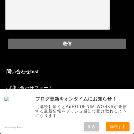
問い合わせtest
お問い合わせフォーム
ブログ更新をオンタイムにお知らせ！
【購読】頂くとAiiRO DENIM WORKSが発信
する最新情報をプッシュ通知で受け取れるよう
ご挨拶
トピックス
オリジナルジーンズを創る
お買い物
になります。
色落ち研究
Movie
自作
お問い合わせ
拒否
購読する
Powered by Push7
©Copyright2025
AiiRO DENIM WORKS
.All Rights Reserved.