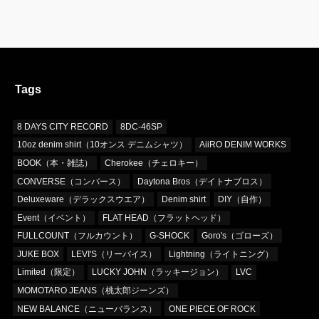
Tags
8 DAYS CITY RECORD
8DC-46SP
10oz denim shirt（10オンス デニムシャツ）
AiiRO DENIM WORKS
BOOK（本・雑誌）
Cherokee（チェロキー）
CONVERSE（コンバース）
Daytona Bros（デイトナブロス）
Deluxeware（デラックスウエア）
Denim shirt
DIY（自作）
Event（イベント）
FLAT HEAD（フラットヘッド）
FULLCOUNT（フルカウント）
G-SHOCK
Goro's（ゴローズ）
JUKE BOX
LEVI'S（リーバイス）
Lightning（ライトニング）
Limited（限定）
LUCKY JOHN（ラッキージョン）
LVC
MOMOTARO JEANS（桃太郎ジーンズ）
NEW BALANCE（ニューバランス）
ONE PIECE OF ROCK