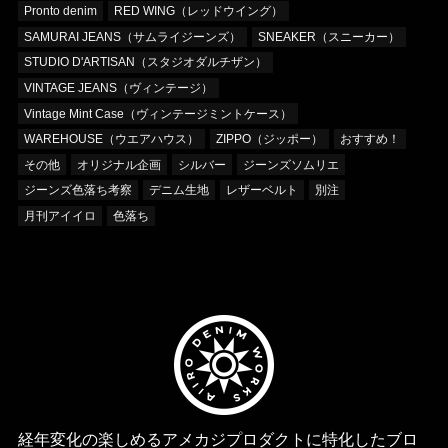
Pronto denim
RED WING（レッドウイング）
SAMURAI JEANS（サムライジーンズ）
SNEAKER（スニーカー）
STUDIO D'ARTISAN（スタジオダルチザン）
VINTAGE JEANS（ヴィンテージ）
Vintage Mint Case（ヴィンテージミントケース）
WAREHOUSE（ウエアハウス）
ZIPPO（ジッポー）
おすすめ！
その他
オリジナル企画
シルバー
ジーンズソムリエ
ジーンズ色落ち考察
デニム生地
レザーベルト
別注
月刊アイイロ
色落ち
経年変化の楽しめるアメカジプロダクトに特化したブロ