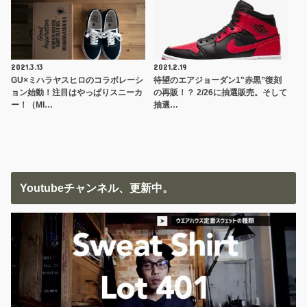
2021.3.13
2021.2.19
GU×ミハラヤスヒロのコラボレーシ
待望のエアジョーダン1"赤黒”復刻
ョン始動！注目はやっぱりスニーカ
の再販！？ 2/26に抽選販売。そして
ー！（MI…
抽選…
Youtubeチャンネル、更新中。