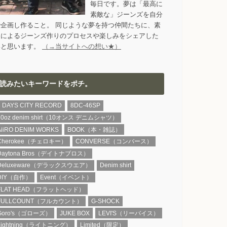
毎日です。夢は「最高に
素敵な」ジーンズを自分
で企画し作ること。 同じような夢を持つ仲間たちに、素
人によるジーンズ作りのプロセスや楽しみをシェアした
いと思います。
（→当サイトへの想い★）
読みたいキーワードをポチ。
8 DAYS CITY RECORD
8DC-46SP
10oz denim shirt（10オンス デニムシャツ）
AiiRO DENIM WORKS
BOOK（本・雑誌）
Cherokee（チェロキー）
CONVERSE（コンバース）
Daytona Bros（デイトナブロス）
Deluxeware（デラックスウエア）
Denim shirt
DIY（自作）
Event（イベント）
FLAT HEAD（フラットヘッド）
FULLCOUNT（フルカウント）
G-SHOCK
Goro's（ゴローズ）
JUKE BOX
LEVI'S（リーバイス）
Lightning（ライトニング）
Limited（限定）