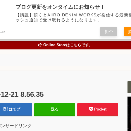
デニム中心に経年変化の楽しめるアイテムの魅力を伝えるアメカジWEBメディア
ブログ更新をオンタイムにお知らせ！
【購読】頂くとAiiRO DENIM WORKSが発信する最
ッシュ通知で受け取れるようになります。
トピックス
オリジナルジーンズを創る
お買い物
色落
拒否
ush7
TOPICS
ORIGINAL JEANS PROJECT
ONLINE STORE
STUDY A
Online Storeはこちらです。
21 8.56.35
はてブ
送る
Pocket
ポンサードリンク