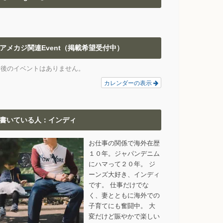
アメカジ関連Event（掲載希望受付中）
今後のイベントはありません。
カレンダーの表示
書いている人：インディ
お仕事の関係で海外在歴
１０年。ジャパンデニム
にハマって２０年。 ジ
ーンズ大好き、インディ
です。 仕事だけでな
く、妻とともに海外での
子育てにも奮闘中。 大
変だけど賑やかで楽しい