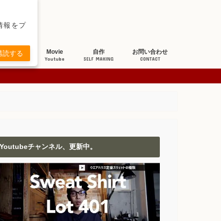
新情報をプ
ち研究
Movie
自作
お問い合わせ
購読する
BOUT JEANS
Youtube
SELF MAKING
CONTACT
Youtubeチャンネル、更新中。