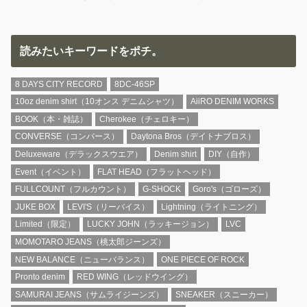
読みたいキーワードをポチ。
8 DAYS CITY RECORD
8DC-46SP
10oz denim shirt（10オンス デニムシャツ）
AiiRO DENIM WORKS
BOOK（本・雑誌）
Cherokee（チェロキー）
CONVERSE（コンバース）
Daytona Bros（デイトナブロス）
Deluxeware（デラックスウエア）
Denim shirt
DIY（自作）
Event（イベント）
FLAT HEAD（フラットヘッド）
FULLCOUNT（フルカウント）
G-SHOCK
Goro's（ゴローズ）
JUKE BOX
LEVI'S（リーバイス）
Lightning（ライトニング）
Limited（限定）
LUCKY JOHN（ラッキージョン）
LVC
MOMOTARO JEANS（桃太郎ジーンズ）
NEW BALANCE（ニューバランス）
ONE PIECE OF ROCK
Pronto denim
RED WING（レッドウイング）
SAMURAI JEANS（サムライジーンズ）
SNEAKER（スニーカー）