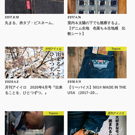
2017.8.10
2017.4.14
丸まる、赤タブ・ピスネーム。
室内＆太陽の下でも観察するよ。
【デニム生地 色落ち＆生地感 比
較シート】
月刊アイイロ
Topics
2020.4.2
2018.9.11
月刊アイイロ 2020年4月号『出来
【リーバイス】501® MADE IN THE
ることを、ひとつずつ。』
USA （2017~20…
Topics
月刊アイイロ