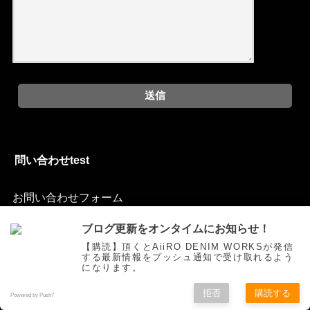
問い合わせtest
お問い合わせフォーム
ブログ更新をオンタイムにお知らせ！
【購読】頂くとAiiRO DENIM WORKSが発信
する最新情報をプッシュ通知で受け取れるよう
ご挨拶
トピックス
オリジナルジーンズを創る
お買い物
になります。
色落ち研究
Movie
自作
お問い合わせ
拒否
購読する
Powered by Push7
©Copyright2025
AiiRO DENIM WORKS
.All Rights Reserved.