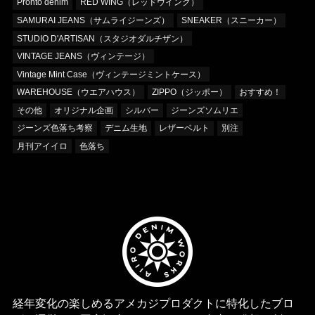
Pronto denim
RED WING（レッドウイング）
SAMURAI JEANS（サムライジーンズ）
SNEAKER（スニーカー）
STUDIO D'ARTISAN（スタジオダルチザン）
VINTAGE JEANS（ヴィンテージ）
Vintage Mint Case（ヴィンテージミントケース）
WAREHOUSE（ウエアハウス）
ZIPPO（ジッポー）
おすすめ！
その他
オリジナル企画
シルバー
ジーンズソムリエ
ジーンズ色落ち考察
デニム生地
レザーベルト
別注
月刊アイイロ
色落ち
経年変化の楽しめるアメカジプロダクトに特化したブロ