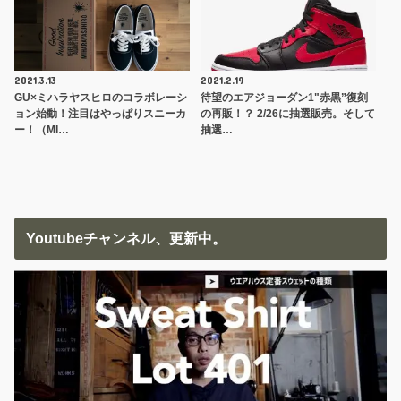
2021.3.13
2021.2.19
GU×ミハラヤスヒロのコラボレーシ
待望のエアジョーダン1"赤黒”復刻
ョン始動！注目はやっぱりスニーカ
の再販！？ 2/26に抽選販売。そして
ー！（MI…
抽選…
Youtubeチャンネル、更新中。