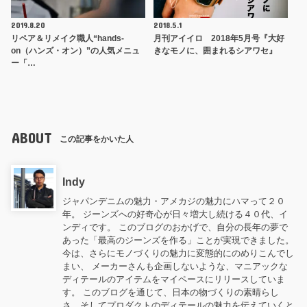
2019.8.20
2018.5.1
リペア＆リメイク職人“hands-
月刊アイイロ 2018年5月号『大好
on（ハンズ・オン）”の人気メニュ
きなモノに、囲まれるシアワセ』
ー「…
ABOUT
この記事をかいた人
Indy
ジャパンデニムの魅力・アメカジの魅力にハマって２０
年。 ジーンズへの好奇心が日々増大し続ける４０代、イ
ンディです。 このブログのおかげで、自分の長年の夢で
あった「最高のジーンズを作る」ことが実現できました。
今は、さらにモノづくりの魅力に変態的にのめりこんでし
まい、 メーカーさんも企画しないような、マニアックな
ディテールのアイテムをマイペースにリリースしていま
す。 このブログを通じて、日本の物づくりの素晴らし
さ、そしてプロダクトのディテールの魅力を伝えていくと