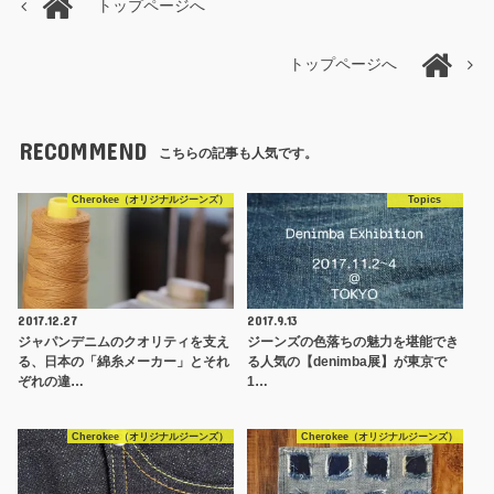
トップページへ
トップページへ
RECOMMEND
こちらの記事も人気です。
Cherokee（オリジナルジーンズ）
Topics
2017.12.27
2017.9.13
ジャパンデニムのクオリティを支え
ジーンズの色落ちの魅力を堪能でき
る、日本の「綿糸メーカー」とそれ
る人気の【denimba展】が東京で
ぞれの違…
1…
Cherokee（オリジナルジーンズ）
Cherokee（オリジナルジーンズ）