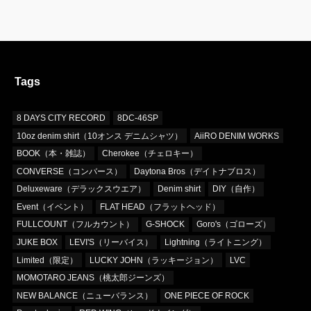
Tags
8 DAYS CITY RECORD
8DC-46SP
10oz denim shirt（10オンス デニムシャツ）
AiiRO DENIM WORKS
BOOK（本・雑誌）
Cherokee（チェロキー）
CONVERSE（コンバース）
Daytona Bros（デイトナブロス）
Deluxeware（デラックスウエア）
Denim shirt
DIY（自作）
Event（イベント）
FLAT HEAD（フラットヘッド）
FULLCOUNT（フルカウント）
G-SHOCK
Goro's（ゴローズ）
JUKE BOX
LEVI'S（リーバイス）
Lightning（ライトニング）
Limited（限定）
LUCKY JOHN（ラッキージョン）
LVC
MOMOTARO JEANS（桃太郎ジーンズ）
NEW BALANCE（ニューバランス）
ONE PIECE OF ROCK