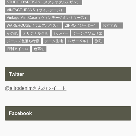
STUDIO D'ARTISAN（スタジオダルチザン）
VINTAGE JEANS（ヴィンテージ）
Vintage Mint Case（ヴィンテージミントケース）
WAREHOUSE（ウエアハウス）
ZIPPO（ジッポー）
おすすめ！
その他
オリジナル企画
シルバー
ジーンズソムリエ
ジーンズ色落ち考察
デニム生地
レザーベルト
別注
月刊アイイロ
色落ち
Twitter
@aiirodenimさんのツイート
Facebook