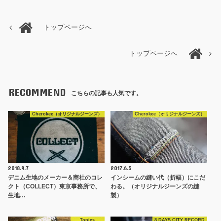
トップページへ
トップページへ
RECOMMEND
こちらの記事も人気です。
Cherokee（オリジナルジーンズ）
Cherokee（オリジナルジーンズ）
2018.9.7
2017.6.5
デニム生地のメーカー＆商社のコレ
インシームの縫い代（折幅）にこだ
クト（COLLECT）東京事務所で、
わる。（オリジナルジーンズの縫
生地…
製）
Topics
8 DAYS CITY RECORD