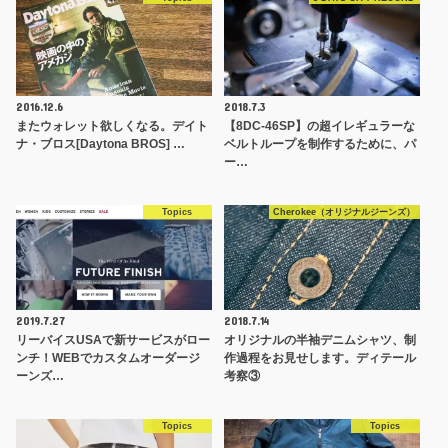
2016.12.6
2018.7.3
またウォレット欲しくなる。デイト
【8DC-46SP】の超イレギュラーな
ナ・ブロス[Daytona BROS] …
ベルトループを制作するために、パ
ー…
Topics
Cherokee（オリジナルジーンズ）
2019.7.27
2018.7.14
リーバイスUSAで新サービスがロー
オリジナルの半袖デニムシャツ、制
ンチ！WEBでカスタムオーダージ
作過程をお見せします。ディテール
ーンズ…
考察③
Topics
Topics