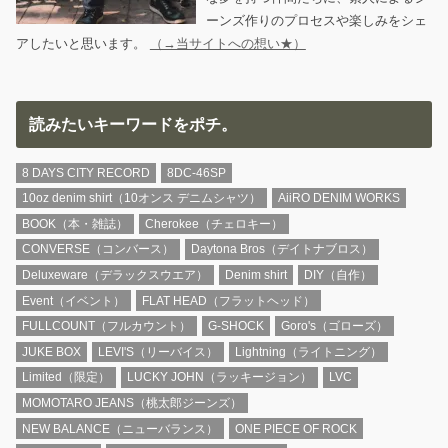
ーンズ作りのプロセスや楽しみをシェ
アしたいと思います。
（→当サイトへの想い★）
読みたいキーワードをポチ。
8 DAYS CITY RECORD
8DC-46SP
10oz denim shirt（10オンス デニムシャツ）
AiiRO DENIM WORKS
BOOK（本・雑誌）
Cherokee（チェロキー）
CONVERSE（コンバース）
Daytona Bros（デイトナブロス）
Deluxeware（デラックスウエア）
Denim shirt
DIY（自作）
Event（イベント）
FLAT HEAD（フラットヘッド）
FULLCOUNT（フルカウント）
G-SHOCK
Goro's（ゴローズ）
JUKE BOX
LEVI'S（リーバイス）
Lightning（ライトニング）
Limited（限定）
LUCKY JOHN（ラッキージョン）
LVC
MOMOTARO JEANS（桃太郎ジーンズ）
NEW BALANCE（ニューバランス）
ONE PIECE OF ROCK