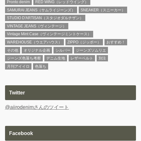
Pronto denim
RED WING（レッドウイング）
SAMURAI JEANS（サムライジーンズ）
SNEAKER（スニーカー）
STUDIO D'ARTISAN（スタジオダルチザン）
VINTAGE JEANS（ヴィンテージ）
Vintage Mint Case（ヴィンテージミントケース）
WAREHOUSE（ウエアハウス）
ZIPPO（ジッポー）
おすすめ！
その他
オリジナル企画
シルバー
ジーンズソムリエ
ジーンズ色落ち考察
デニム生地
レザーベルト
別注
月刊アイイロ
色落ち
Twitter
@aiirodenimさんのツイート
Facebook