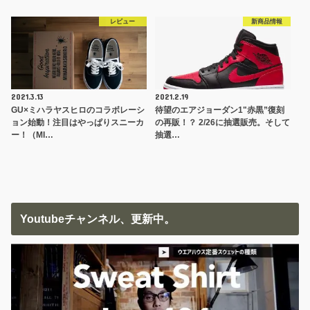
レビュー
新商品情報
2021.3.13
2021.2.19
GU×ミハラヤスヒロのコラボレーシ
待望のエアジョーダン1"赤黒”復刻
ョン始動！注目はやっぱりスニーカ
の再販！？ 2/26に抽選販売。そして
ー！（MI…
抽選…
Youtubeチャンネル、更新中。