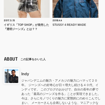
2017.5.15
2018.4.4
イギリス「TOP SHOP」が発売した
STUSSY 4 READY MADE
『透明ジーンズ』とは？？
ABOUT
この記事をかいた人
Indy
ジャパンデニムの魅力・アメカジの魅力にハマって２０
年。 ジーンズへの好奇心が日々増大し続ける４０代、イ
ンディです。 このブログのおかげで、自分の長年の夢で
あった「最高のジーンズを作る」ことが実現できました。
今は、さらにモノづくりの魅力に変態的にのめりこんでし
まい、 メーカーさんも企画しないような、マニアックな