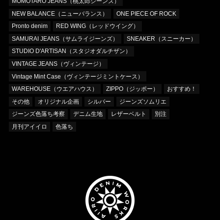
MOMOTARO JEANS（桃太郎ジーンズ）
NEW BALANCE（ニューバランス）
ONE PIECE OF ROCK
Pronto denim
RED WING（レッドウイング）
SAMURAI JEANS（サムライジーンズ）
SNEAKER（スニーカー）
STUDIO D'ARTISAN（スタジオダルチザン）
VINTAGE JEANS（ヴィンテージ）
Vintage Mint Case（ヴィンテージミントケース）
WAREHOUSE（ウエアハウス）
ZIPPO（ジッポー）
おすすめ！
その他
オリジナル企画
シルバー
ジーンズソムリエ
ジーンズ色落ち考察
デニム生地
レザーベルト
別注
月刊アイイロ
色落ち