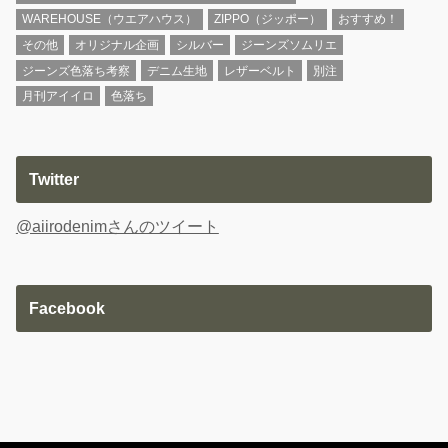
WAREHOUSE（ウエアハウス）
ZIPPO（ジッポー）
おすすめ！
その他
オリジナル企画
シルバー
ジーンズソムリエ
ジーンズ色落ち考察
デニム生地
レザーベルト
別注
月刊アイイロ
色落ち
Twitter
@aiirodenimさんのツイート
Facebook