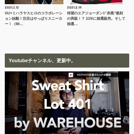
2021.3.13
2021.2.19
GU×ミハラヤスヒロのコラボレーシ
待望のエアジョーダン1"赤黒”復刻
ョン始動！注目はやっぱりスニーカ
の再販！？ 2/26に抽選販売。そして
ー！（MI…
抽選…
Youtubeチャンネル、更新中。