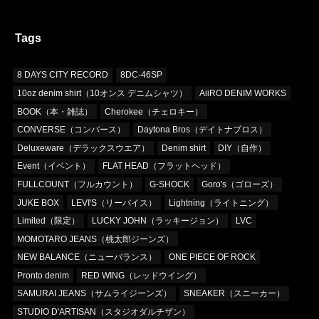
Tags
8 DAYS CITY RECORD
8DC-46SP
10oz denim shirt（10オンス デニムシャツ）
AiiRO DENIM WORKS
BOOK（本・雑誌）
Cherokee（チェロキー）
CONVERSE（コンバース）
Daytona Bros（デイトナブロス）
Deluxeware（デラックスウエア）
Denim shirt
DIY（自作）
Event（イベント）
FLAT HEAD（フラットヘッド）
FULLCOUNT（フルカウント）
G-SHOCK
Goro's（ゴローズ）
JUKE BOX
LEVI'S（リーバイス）
Lightning（ライトニング）
Limited（限定）
LUCKY JOHN（ラッキージョン）
LVC
MOMOTARO JEANS（桃太郎ジーンズ）
NEW BALANCE（ニューバランス）
ONE PIECE OF ROCK
Pronto denim
RED WING（レッドウイング）
SAMURAI JEANS（サムライジーンズ）
SNEAKER（スニーカー）
STUDIO D'ARTISAN（スタジオダルチザン）