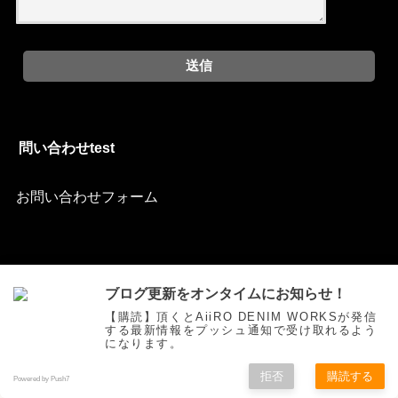
問い合わせtest
お問い合わせフォーム
ご挨拶
トピックス
オリジナルジーンズを創る
お買い物
ブログ更新をオンタイムにお知らせ！
色落ち研究
Movie
自作
お問い合わせ
【購読】頂くとAiiRO DENIM WORKSが発信
する最新情報をプッシュ通知で受け取れるよう
©Copyright2025
AiiRO DENIM WORKS
.All Rights Reserved.
になります。
拒否
購読する
Powered by Push7