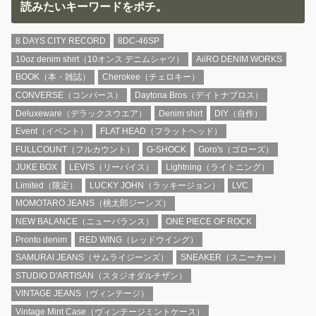
読みたいキーワードをポチ。
8 DAYS CITY RECORD
8DC-46SP
10oz denim shirt（10オンス デニムシャツ）
AiiRO DENIM WORKS
BOOK（本・雑誌）
Cherokee（チェロキー）
CONVERSE（コンバース）
Daytona Bros（デイトナブロス）
Deluxeware（デラックスウエア）
Denim shirt
DIY（自作）
Event（イベント）
FLAT HEAD（フラットヘッド）
FULLCOUNT（フルカウント）
G-SHOCK
Goro's（ゴローズ）
JUKE BOX
LEVI'S（リーバイス）
Lightning（ライトニング）
Limited（限定）
LUCKY JOHN（ラッキージョン）
LVC
MOMOTARO JEANS（桃太郎ジーンズ）
NEW BALANCE（ニューバランス）
ONE PIECE OF ROCK
Pronto denim
RED WING（レッドウイング）
SAMURAI JEANS（サムライジーンズ）
SNEAKER（スニーカー）
STUDIO D'ARTISAN（スタジオダルチザン）
VINTAGE JEANS（ヴィンテージ）
Vintage Mint Case（ヴィンテージミントケース）