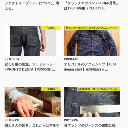
ファクトリーブランドについて、考
『クラッチマガジン 2018年6月号』
える。
は1950's特集（CLUTCH…
Topics
10oz denim shirt（10オンスデニムシャツ）
2018.10.13
2020.1.24
変わり種の別注。フラットヘッド
オリジナルのデニムシャツ【10oz
×PRONTO DENIM【P3005SH…
denim shirt】私物着用2ヶ…
Topics
Cherokee（オリジナルジーンズ）
2018.6.28
2017.4.26
職人さんの世界、これからはマルチ
各ブランドのジーンズの縫製仕様