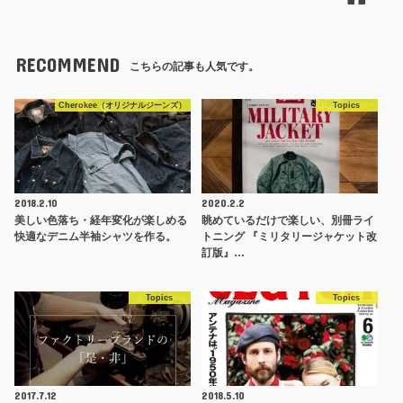
RECOMMEND
こちらの記事も人気です。
Cherokee（オリジナルジーンズ）
Topics
2018.2.10
2020.2.2
美しい色落ち・経年変化が楽しめる
眺めているだけで楽しい、別冊ライ
快適なデニム半袖シャツを作る。
トニング 『ミリタリージャケット改
訂版』…
Topics
Topics
2017.7.12
2018.5.10