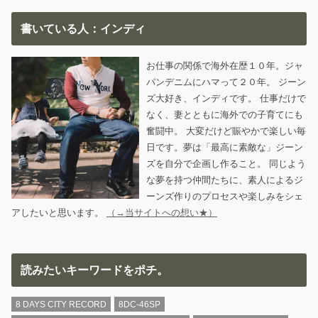
書いている人：インディ
お仕事の関係で海外在歴１０年。ジャ
パンデニムにハマって２０年。 ジーン
ズ大好き、インディです。 仕事だけで
なく、妻とともに海外での子育てにも
奮闘中。 大変だけど賑やかで楽しい毎
日です。夢は「最高に素敵な」ジーン
ズを自分で企画し作ること。 同じよう
な夢を持つ仲間たちに、素人によるジ
ーンズ作りのプロセスや楽しみをシェ
アしたいと思います。
（→当サイトへの想い★）
読みたいキーワードをポチ。
8 DAYS CITY RECORD
8DC-46SP