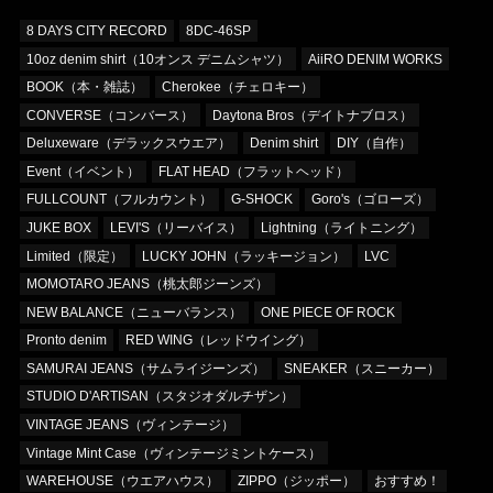
8 DAYS CITY RECORD
8DC-46SP
10oz denim shirt（10オンス デニムシャツ）
AiiRO DENIM WORKS
BOOK（本・雑誌）
Cherokee（チェロキー）
CONVERSE（コンバース）
Daytona Bros（デイトナブロス）
Deluxeware（デラックスウエア）
Denim shirt
DIY（自作）
Event（イベント）
FLAT HEAD（フラットヘッド）
FULLCOUNT（フルカウント）
G-SHOCK
Goro's（ゴローズ）
JUKE BOX
LEVI'S（リーバイス）
Lightning（ライトニング）
Limited（限定）
LUCKY JOHN（ラッキージョン）
LVC
MOMOTARO JEANS（桃太郎ジーンズ）
NEW BALANCE（ニューバランス）
ONE PIECE OF ROCK
Pronto denim
RED WING（レッドウイング）
SAMURAI JEANS（サムライジーンズ）
SNEAKER（スニーカー）
STUDIO D'ARTISAN（スタジオダルチザン）
VINTAGE JEANS（ヴィンテージ）
Vintage Mint Case（ヴィンテージミントケース）
WAREHOUSE（ウエアハウス）
ZIPPO（ジッポー）
おすすめ！