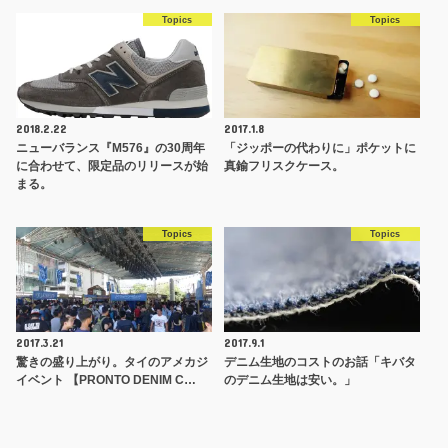
Topics
Topics
2018.2.22
2017.1.8
ニューバランス『M576』の30周年
「ジッポーの代わりに」ポケットに
に合わせて、限定品のリリースが始
真鍮フリスクケース。
まる。
Topics
Topics
2017.3.21
2017.9.1
驚きの盛り上がり。タイのアメカジ
デニム生地のコストのお話「キバタ
イベント 【PRONTO DENIM C…
のデニム生地は安い。」