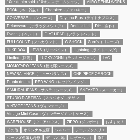
10oz denim shirt（10オンス デニムシャツ）
AiiRO DENIM WORKS
BOOK（本・雑誌）
Cherokee（チェロキー）
CONVERSE（コンバース）
Daytona Bros（デイトナブロス）
Deluxeware（デラックスウエア）
Denim shirt
DIY（自作）
Event（イベント）
FLAT HEAD（フラットヘッド）
FULLCOUNT（フルカウント）
G-SHOCK
Goro's（ゴローズ）
JUKE BOX
LEVI'S（リーバイス）
Lightning（ライトニング）
Limited（限定）
LUCKY JOHN（ラッキージョン）
LVC
MOMOTARO JEANS（桃太郎ジーンズ）
NEW BALANCE（ニューバランス）
ONE PIECE OF ROCK
Pronto denim
RED WING（レッドウイング）
SAMURAI JEANS（サムライジーンズ）
SNEAKER（スニーカー）
STUDIO D'ARTISAN（スタジオダルチザン）
VINTAGE JEANS（ヴィンテージ）
Vintage Mint Case（ヴィンテージミントケース）
WAREHOUSE（ウエアハウス）
ZIPPO（ジッポー）
おすすめ！
その他
オリジナル企画
シルバー
ジーンズソムリエ
ジーンズ色落ち考察
デニム生地
レザーベルト
別注