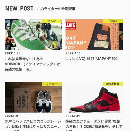
NEW POST
このライターの最新記事
Topics
Topics
2022.3.25
2022.3.10
これは見逃せない！あの
Levi's (LVC) 1947 “JAPAN” 501
ADIMATIC（アディマティック）が
待望の復刻 [a…
レビュー
新商品情報
2021.3.13
2021.2.19
GU×ミハラヤスヒロのコラボレーシ
待望のエアジョーダン1"赤黒”復刻
ョン始動！注目はやっぱりスニーカ
の再販！？ 2/26に抽選販売。そして