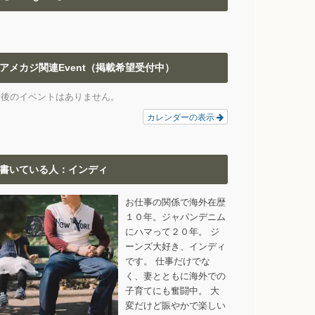
アメカジ関連Event（掲載希望受付中）
今後のイベントはありません。
カレンダーの表示
書いている人：インディ
お仕事の関係で海外在歴
１０年。ジャパンデニム
にハマって２０年。 ジ
ーンズ大好き、インディ
です。 仕事だけでな
く、妻とともに海外での
子育てにも奮闘中。 大
変だけど賑やかで楽しい