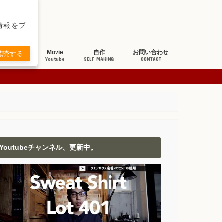
新情報をプ
ち研究
Movie
自作
お問い合わせ
購読する
BOUT JEANS
Youtube
SELF MAKING
CONTACT
Youtubeチャンネル、更新中。