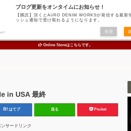
デニム中心に経年変化の楽しめるアイテムの魅力を伝えるアメカジWEBメディア
ブログ更新をオンタイムにお知らせ！
【購読】頂くとAiiRO DENIM WORKSが発信する最
ッシュ通知で受け取れるようになります。
トピックス
オリジナルジーンズを創る
お買い物
色落
拒否
ush7
TOPICS
ORIGINAL JEANS PROJECT
ONLINE STORE
STUDY A
Online Storeはこちらです。
e in USA 最終
はてブ
送る
Pocket
ポンサードリンク