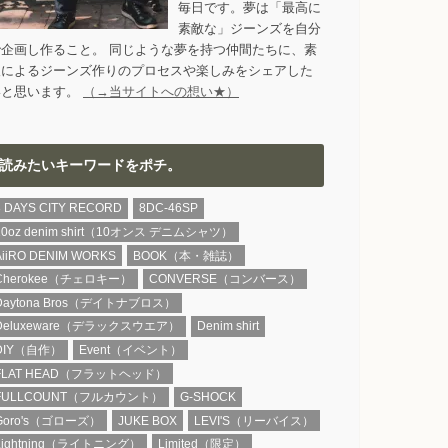
毎日です。夢は「最高に
素敵な」ジーンズを自分
で企画し作ること。 同じような夢を持つ仲間たちに、素
人によるジーンズ作りのプロセスや楽しみをシェアした
いと思います。
（→当サイトへの想い★）
読みたいキーワードをポチ。
8 DAYS CITY RECORD
8DC-46SP
10oz denim shirt（10オンス デニムシャツ）
AiiRO DENIM WORKS
BOOK（本・雑誌）
Cherokee（チェロキー）
CONVERSE（コンバース）
Daytona Bros（デイトナブロス）
Deluxeware（デラックスウエア）
Denim shirt
DIY（自作）
Event（イベント）
FLAT HEAD（フラットヘッド）
FULLCOUNT（フルカウント）
G-SHOCK
Goro's（ゴローズ）
JUKE BOX
LEVI'S（リーバイス）
Lightning（ライトニング）
Limited（限定）