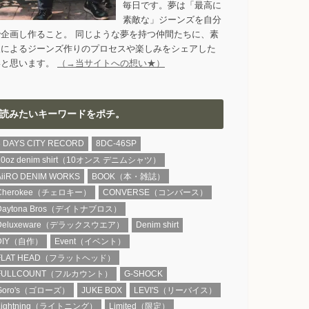
毎日です。夢は「最高に
素敵な」ジーンズを自分
で企画し作ること。 同じような夢を持つ仲間たちに、素
人によるジーンズ作りのプロセスや楽しみをシェアした
いと思います。
（→当サイトへの想い★）
読みたいキーワードをポチ。
8 DAYS CITY RECORD
8DC-46SP
10oz denim shirt（10オンス デニムシャツ）
AiiRO DENIM WORKS
BOOK（本・雑誌）
Cherokee（チェロキー）
CONVERSE（コンバース）
Daytona Bros（デイトナブロス）
Deluxeware（デラックスウエア）
Denim shirt
DIY（自作）
Event（イベント）
FLAT HEAD（フラットヘッド）
FULLCOUNT（フルカウント）
G-SHOCK
Goro's（ゴローズ）
JUKE BOX
LEVI'S（リーバイス）
Lightning（ライトニング）
Limited（限定）