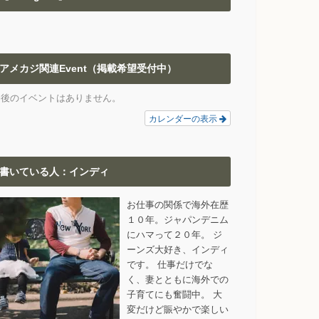
アメカジ関連Event（掲載希望受付中）
今後のイベントはありません。
カレンダーの表示
書いている人：インディ
お仕事の関係で海外在歴
１０年。ジャパンデニム
にハマって２０年。 ジ
ーンズ大好き、インディ
です。 仕事だけでな
く、妻とともに海外での
子育てにも奮闘中。 大
変だけど賑やかで楽しい