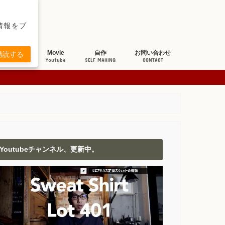
新情報をプ
ち研究
Movie
自作
お問い合わせ
購読する
BOUT JEANS
Youtube
SELF MAKING
CONTACT
Youtubeチャンネル、更新中。