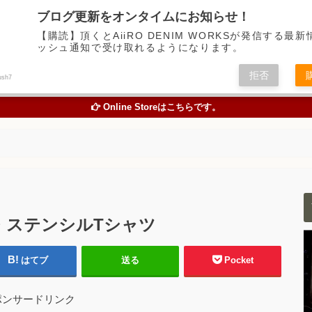
デニム中心に経年変化の楽しめるアイテムの魅力を伝えるアメカジWEBメディア
ブログ更新をオンタイムにお知らせ！
【購読】頂くとAiiRO DENIM WORKSが発信する最
ッシュ通知で受け取れるようになります。
トピックス
オリジナルジーンズを創る
お買い物
色落
拒否
ush7
TOPICS
ORIGINAL JEANS PROJECT
ONLINE STORE
STUDY A
Online Storeはこちらです。
ィー・ステンシルTシャツ
はてブ
送る
Pocket
ポンサードリンク