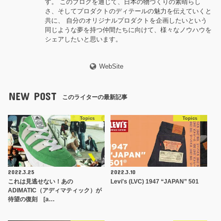
す。 このブログを通じて、日本の物づくりの素晴らし
さ、そしてプロダクトのディテールの魅力を伝えていくと
共に、 自分のオリジナルプロダクトを企画したいという
同じような夢を持つ仲間たちに向けて、様々なノウハウを
シェアしたいと思います。
WebSite
NEW POST
このライターの最新記事
Topics
Topics
2022.3.25
2022.3.10
これは見逃せない！あの
Levi's (LVC) 1947 “JAPAN” 501
ADIMATIC（アディマティック）が
待望の復刻 [a…