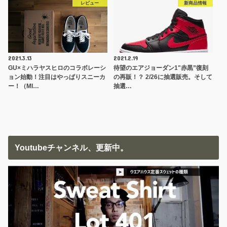
レビュー
新商品情報
2021.3.13
2021.2.19
GU×ミハラヤスヒロのコラボレーシ
待望のエアジョーダン1"赤黒”復刻
ョン始動！注目はやっぱりスニーカ
の再販！？ 2/26に抽選販売。そして
ー！（MI…
抽選…
Youtubeチャンネル、更新中。