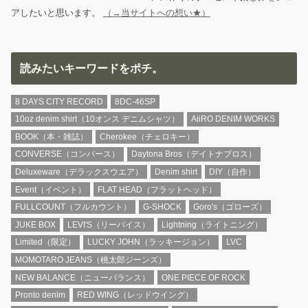
アしたいと思います。
（→当サイトへの想い★）
読みたいキーワードをポチ。
8 DAYS CITY RECORD
8DC-46SP
10oz denim shirt（10オンス デニムシャツ）
AiiRO DENIM WORKS
BOOK（本・雑誌）
Cherokee（チェロキー）
CONVERSE（コンバース）
Daytona Bros（デイトナブロス）
Deluxeware（デラックスウエア）
Denim shirt
DIY（自作）
Event（イベント）
FLAT HEAD（フラットヘッド）
FULLCOUNT（フルカウント）
G-SHOCK
Goro's（ゴローズ）
JUKE BOX
LEVI'S（リーバイス）
Lightning（ライトニング）
Limited（限定）
LUCKY JOHN（ラッキージョン）
LVC
MOMOTARO JEANS（桃太郎ジーンズ）
NEW BALANCE（ニューバランス）
ONE PIECE OF ROCK
Pronto denim
RED WING（レッドウイング）