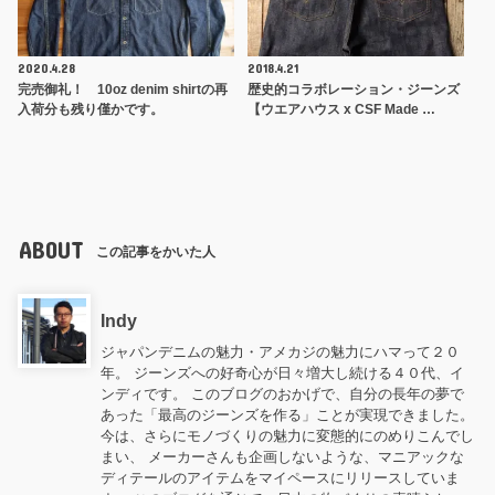
2020.4.28
2018.4.21
完売御礼！ 10oz denim shirtの再
歴史的コラボレーション・ジーンズ
入荷分も残り僅かです。
【ウエアハウス x CSF Made …
ABOUT
この記事をかいた人
Indy
ジャパンデニムの魅力・アメカジの魅力にハマって２０
年。 ジーンズへの好奇心が日々増大し続ける４０代、イ
ンディです。 このブログのおかげで、自分の長年の夢で
あった「最高のジーンズを作る」ことが実現できました。
今は、さらにモノづくりの魅力に変態的にのめりこんでし
まい、 メーカーさんも企画しないような、マニアックな
ディテールのアイテムをマイペースにリリースしていま