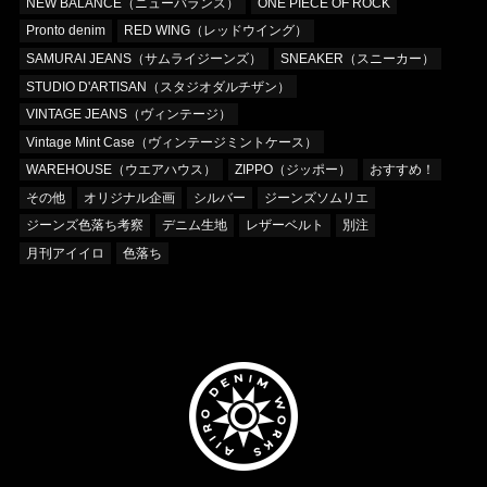
NEW BALANCE（ニューバランス）
ONE PIECE OF ROCK
Pronto denim
RED WING（レッドウイング）
SAMURAI JEANS（サムライジーンズ）
SNEAKER（スニーカー）
STUDIO D'ARTISAN（スタジオダルチザン）
VINTAGE JEANS（ヴィンテージ）
Vintage Mint Case（ヴィンテージミントケース）
WAREHOUSE（ウエアハウス）
ZIPPO（ジッポー）
おすすめ！
その他
オリジナル企画
シルバー
ジーンズソムリエ
ジーンズ色落ち考察
デニム生地
レザーベルト
別注
月刊アイイロ
色落ち