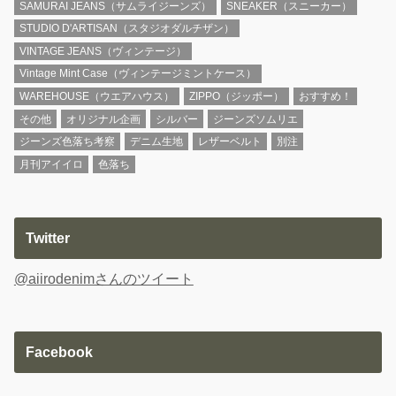
SAMURAI JEANS（サムライジーンズ）
SNEAKER（スニーカー）
STUDIO D'ARTISAN（スタジオダルチザン）
VINTAGE JEANS（ヴィンテージ）
Vintage Mint Case（ヴィンテージミントケース）
WAREHOUSE（ウエアハウス）
ZIPPO（ジッポー）
おすすめ！
その他
オリジナル企画
シルバー
ジーンズソムリエ
ジーンズ色落ち考察
デニム生地
レザーベルト
別注
月刊アイイロ
色落ち
Twitter
@aiirodenimさんのツイート
Facebook