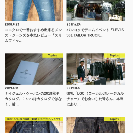
2018.9.23
2017.4.24
ユニクロで一番おすすめ出来るメン
バンコクでデニムイベント『LEVI'S
ズ・ジーンズを本気レビュー『スリ
501 TAILOR TRUCK…
ムフィッ…
Topics
Topics
2019.6.13
2019.11.5
ナイジェル・ケーボンの2019秋冬
御礼「LGC（ローカルガレージカル
カタログ。こいつはカタログではな
チャー）でお会いした皆さん、本当
く、哲…
にあり…
10oz denim shirt（10オンスデニムシャツ）
Topics