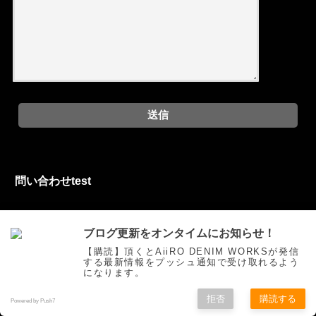
問い合わせtest
お問い合わせフォーム
ブログ更新をオンタイムにお知らせ！
【購読】頂くとAiiRO DENIM WORKSが発信
する最新情報をプッシュ通知で受け取れるよう
になります。
ご挨拶
トピックス
オリジナルジーンズを創る
お買い物
拒否
購読する
色落ち研究
Movie
自作
お問い合わせ
Powered by Push7