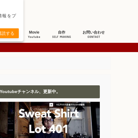
新情報をプ
ち研究
Movie
自作
お問い合わせ
購読する
BOUT JEANS
Youtube
SELF MAKING
CONTACT
Youtubeチャンネル、更新中。