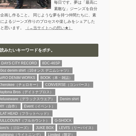
毎日です。夢は「最高に
素敵な」ジーンズを自分
で企画し作ること。 同じような夢を持つ仲間たちに、素
人によるジーンズ作りのプロセスや楽しみをシェアした
いと思います。
（→当サイトへの想い★）
読みたいキーワードをポチ。
8 DAYS CITY RECORD
8DC-46SP
10oz denim shirt（10オンス デニムシャツ）
AiiRO DENIM WORKS
BOOK（本・雑誌）
Cherokee（チェロキー）
CONVERSE（コンバース）
Daytona Bros（デイトナブロス）
Deluxeware（デラックスウエア）
Denim shirt
DIY（自作）
Event（イベント）
FLAT HEAD（フラットヘッド）
FULLCOUNT（フルカウント）
G-SHOCK
Goro's（ゴローズ）
JUKE BOX
LEVI'S（リーバイス）
Lightning（ライトニング）
Limited（限定）