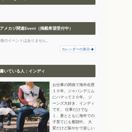
アメカジ関連Event（掲載希望受付中）
今後のイベントはありません。
カレンダーの表示
書いている人：インディ
お仕事の関係で海外在歴
１０年。ジャパンデニム
にハマって２０年。 ジ
ーンズ大好き、インディ
です。 仕事だけでな
く、妻とともに海外での
子育てにも奮闘中。 大
変だけど賑やかで楽しい