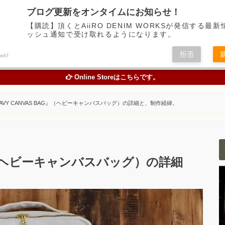
デニム中心に経年変化の楽しめるアイテムの魅力を伝えるアメカジWEBメディア
ブログ更新をオンタイムにお知らせ！
【購読】頂くとAiiRO DENIM WORKSが発信する最
ッシュ通知で受け取れるようになります。
トピックス
オリジナルジーンズを創る
お買い物
色落
拒否
ush7
TOPICS
ORIGINAL JEANS PROJECT
ONLINE STORE
STUDY A
Online Storeはこちらです。
AVY CANVAS BAG』（ヘビーキャンバスバッグ）の詳細と、制作経緯。
G』（ヘビーキャンバスバッグ）の詳細