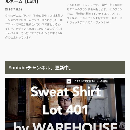
ルネーム【Lot4】
こんにちは、インディです。 最近、良く耳にす
2017.11.06
るデニムのブランド名があります。 そのブラン
ドは、『Indigo Skin（インディゴスキン）』。
タイのデニムブランド「Indigo Skin」と桃太郎ジ
タイ発の、デニムブランドなのです。 現在、セ
ーンズのダブルネームがリリースされました。両
ルヴィッチデニムのムーブメントが…
ブランドの特徴が絶妙なバランスで落とし込まれ
ており、デザインも含めてこのレベルのダブルネ
ームは今後、そうは出てこないだろうと思える良
作に仕上がっています。
Youtubeチャンネル、更新中。