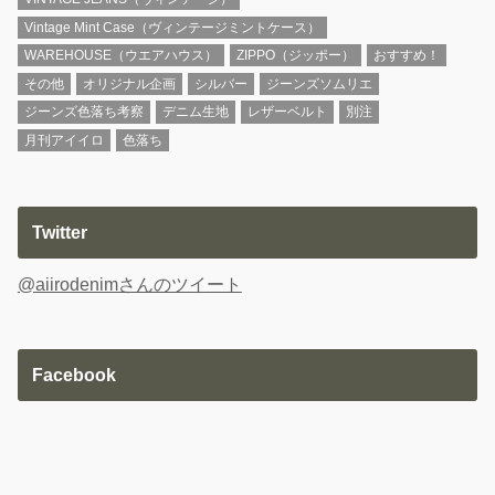
Vintage Mint Case（ヴィンテージミントケース）
WAREHOUSE（ウエアハウス）
ZIPPO（ジッポー）
おすすめ！
その他
オリジナル企画
シルバー
ジーンズソムリエ
ジーンズ色落ち考察
デニム生地
レザーベルト
別注
月刊アイイロ
色落ち
Twitter
@aiirodenimさんのツイート
Facebook