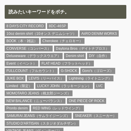
読みたいキーワードをポチ。
8 DAYS CITY RECORD
8DC-46SP
10oz denim shirt（10オンス デニムシャツ）
AiiRO DENIM WORKS
BOOK（本・雑誌）
Cherokee（チェロキー）
CONVERSE（コンバース）
Daytona Bros（デイトナブロス）
Deluxeware（デラックスウエア）
Denim shirt
DIY（自作）
Event（イベント）
FLAT HEAD（フラットヘッド）
FULLCOUNT（フルカウント）
G-SHOCK
Goro's（ゴローズ）
JUKE BOX
LEVI'S（リーバイス）
Lightning（ライトニング）
Limited（限定）
LUCKY JOHN（ラッキージョン）
LVC
MOMOTARO JEANS（桃太郎ジーンズ）
NEW BALANCE（ニューバランス）
ONE PIECE OF ROCK
Pronto denim
RED WING（レッドウイング）
SAMURAI JEANS（サムライジーンズ）
SNEAKER（スニーカー）
STUDIO D'ARTISAN（スタジオダルチザン）
VINTAGE JEANS（ヴィンテージ）