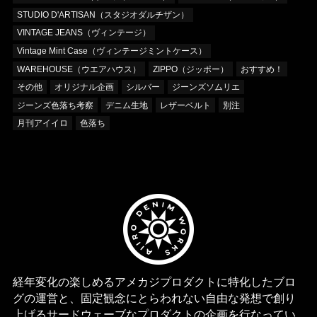
STUDIO D'ARTISAN（スタジオダルチザン）
VINTAGE JEANS（ヴィンテージ）
Vintage Mint Case（ヴィンテージミントケース）
WAREHOUSE（ウエアハウス）
ZIPPO（ジッポー）
おすすめ！
その他
オリジナル企画
シルバー
ジーンズソムリエ
ジーンズ色落ち考察
デニム生地
レザーベルト
別注
月刊アイイロ
色落ち
経年変化の楽しめるアメカジプロダクトに特化したブロ
グの運営と、固定観念にとらわれない自由な発想で創り
上げるサードウェーブなプロダクトの企画を行なってい