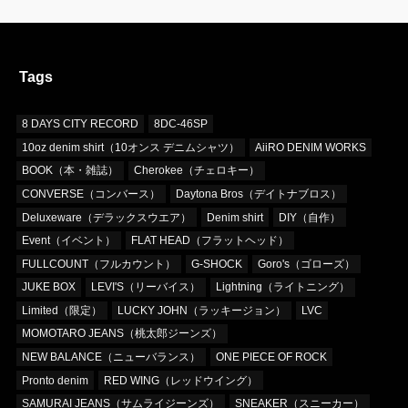
Tags
8 DAYS CITY RECORD
8DC-46SP
10oz denim shirt（10オンス デニムシャツ）
AiiRO DENIM WORKS
BOOK（本・雑誌）
Cherokee（チェロキー）
CONVERSE（コンバース）
Daytona Bros（デイトナブロス）
Deluxeware（デラックスウエア）
Denim shirt
DIY（自作）
Event（イベント）
FLAT HEAD（フラットヘッド）
FULLCOUNT（フルカウント）
G-SHOCK
Goro's（ゴローズ）
JUKE BOX
LEVI'S（リーバイス）
Lightning（ライトニング）
Limited（限定）
LUCKY JOHN（ラッキージョン）
LVC
MOMOTARO JEANS（桃太郎ジーンズ）
NEW BALANCE（ニューバランス）
ONE PIECE OF ROCK
Pronto denim
RED WING（レッドウイング）
SAMURAI JEANS（サムライジーンズ）
SNEAKER（スニーカー）