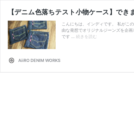
【デニム色落ちテスト小物ケース】でき
こんにちは、インディです。 私がこ
由な発想でオリジナルジーンズを企画
【デ
です …
続きを読む
ニ
ム
色
AiiRO DENIM WORKS
落
ち
テ
ス
ト
小
物
ケ
ー
ス】
で
き